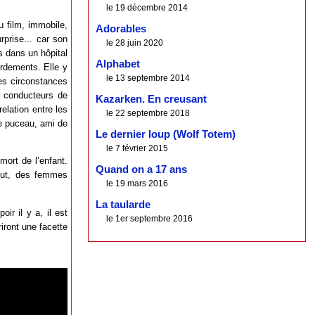
le 19 décembre 2014
u film, immobile,
Adorables
rprise... car son
le 28 juin 2020
s dans un hôpital
Alphabet
ardements. Elle y
le 13 septembre 2014
es circonstances
s conducteurs de
Kazarken. En creusant
 relation entre les
le 22 septembre 2018
ne puceau, ami de
Le dernier loup (Wolf Totem)
le 7 février 2015
mort de l’enfant.
Quand on a 17 ans
tout, des femmes
le 19 mars 2016
La taularde
ir il y a, il est
le 1er septembre 2016
iront une facette