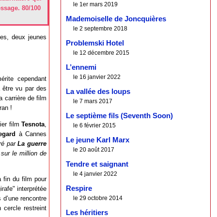
le 1er mars 2019
essage. 80/100
Mademoiselle de Joncquières
le 2 septembre 2018
es, deux jeunes
Problemski Hotel
le 12 décembre 2015
L’ennemi
le 16 janvier 2022
érite cependant
 être vu par des
La vallée des loups
 carrière de film
le 7 mars 2017
ran !
Le septième fils (Seventh Soon)
er film
Tesnota
,
le 6 février 2015
Regard
à Cannes
Le jeune Karl Marx
iré par
La guerre
le 20 août 2017
sur le million de
Tendre et saignant
le 4 janvier 2022
a fin du film pour
Respire
rafe" interprétée
le 29 octobre 2014
s d’une rencontre
 cercle restreint
Les héritiers