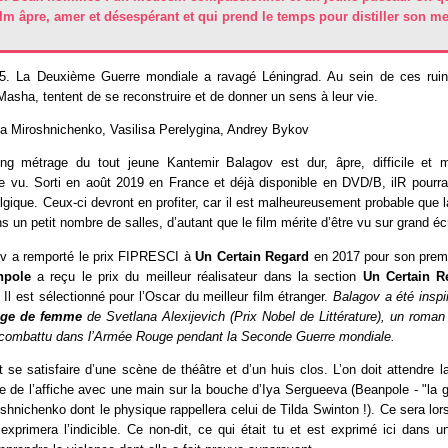
ilm âpre, amer et désespérant et qui prend le temps pour distiller son m
5. La Deuxième Guerre mondiale a ravagé Léningrad. Au sein de ces ruin
asha, tentent de se reconstruire et de donner un sens à leur vie.
ia Miroshnichenko, Vasilisa Perelygina, Andrey Bykov
g métrage du tout jeune Kantemir Balagov est dur, âpre, difficile et m
e vu. Sorti en août 2019 en France et déjà disponible en DVD/B, ilR pourra
lgique. Ceux-ci devront en profiter, car il est malheureusement probable que la
ns un petit nombre de salles, d’autant que le film mérite d’être vu sur grand éc
v a remporté le prix FIPRESCI à
Un Certain Regard
en 2017 pour son premi
npole
a reçu le prix du meilleur réalisateur dans la section
Un Certain 
 Il est sélectionné pour l’Oscar du meilleur film étranger.
Balagov a été insp
age de femme
de Svetlana Alexijevich (Prix Nobel de Littérature), un roman 
combattu dans l’Armée Rouge pendant la Seconde Guerre mondiale.
it se satisfaire d’une scène de théâtre et d’un huis clos. L’on doit attendre l
re de l’affiche avec une main sur la bouche d’Iya Sergueeva (Beanpole - "la gi
oshnichenko dont le physique rappellera celui de Tilda Swinton !). Ce sera lor
e exprimera l’indicible. Ce non-dit, ce qui était tu et est exprimé ici dans un