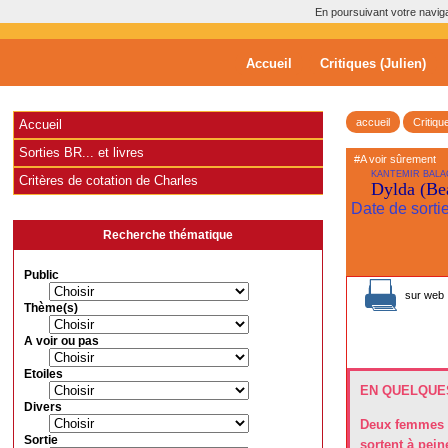
En poursuivant votre navigat
Accueil
Critiques (Julien)
accueil
Critiqu
Accueil
Sorties BR... et livres
#A voir sûrement
KANTEMIR BAL
Critères de cotation de Charles
Dylda (Bea
Date de sortie
Recherche thématique
Public
sur web 
Thème(s)
A voir ou pas
Etoiles
EN QUELQUES
Divers
Deux femmes s
Sortie
sortent à pei