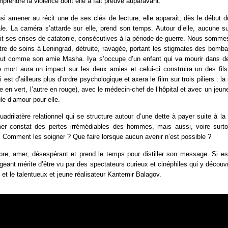
prendre la violence dont elle a fait preuve auparavant.
si amener au récit une de ses clés de lecture, elle apparait, dès le début d
le. La caméra s’attarde sur elle, prend son temps. Autour d’elle, aucune su
t ses crises de catatonie, consécutives à la période de guerre. Nous somme
tre de soins à Leningrad, détruite, ravagée, portant les stigmates des bomb
 tout comme son amie Masha. Iya s’occupe d’un enfant qui va mourir dans d
te mort aura un impact sur les deux amies et celui-ci construira un des fil
ci est d’ailleurs plus d’ordre psychologique et axera le film sur trois piliers : la
e en vert, l’autre en rouge), avec le médecin-chef de l’hôpital et avec un jeu
le d’amour pour elle.
uadrilatère relationnel qui se structure autour d’une dette à payer suite à la 
mer constat des pertes irrémédiables des hommes, mais aussi, voire sur
. Comment les soigner ? Que faire lorsque aucun avenir n’est possible ?
re, amer, désespérant et prend le temps pour distiller son message. Si espo
igeant mérite d’être vu par des spectateurs curieux et cinéphiles qui y découvr
et le talentueux et jeune réalisateur Kantemir Balagov.