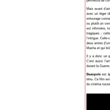
permettra de com
Mais avant d’ain
avec un léger râ
entourage connai
ou plutôt un cen
est infirmière,
tragiques ; cet
l’intrigue. Celle-
deux amies (l’un
Masha et qui brû
Il y a donc un q
C’est aussi l’a
durant la Guerre
Beanpole
est âp
ténu. Ce film ex
du cinéma russe 