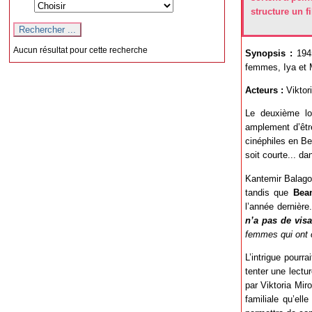
structure un f
Aucun résultat pour cette recherche
Synopsis :
194
femmes, Iya et M
Acteurs :
Viktor
Le deuxième lon
amplement d’êtr
cinéphiles en Be
soit courte... da
Kantemir Balago
tandis que
Bea
l’année dernière.
n’a pas de vis
femmes qui ont 
L’intrigue pourra
tenter une lectu
par Viktoria Mir
familiale qu’ell