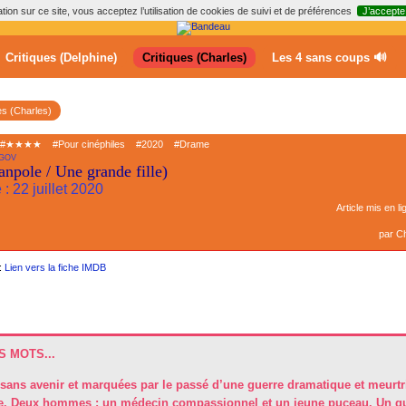
ion sur ce site, vous acceptez l’utilisation de cookies de suivi et de préférences
J’accepte
Critiques (Delphine)
Critiques (Charles)
Les 4 sans coups 🔊
es (Charles)
#★★★★
#Pour cinéphiles
#2020
#Drame
AGOV
npole / Une grande fille)
 : 22 juillet 2020
Article mis en li
par
Ch
:
Lien vers la fiche IMDB
 MOTS...
ans avenir et marquées par le passé d’une guerre dramatique et meurtri
ne. Deux hommes : un médecin compassionnel et un jeune puceau. Un qu