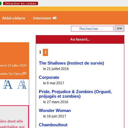
Désactiver les cookies
Abbé-cédaire
Interviews 🔊
Au hasard...
1
2
The Shallows (Instinct de survie)
gne le
22 juillet 2020
le 21 juillet 2016
arles De Clercq
Corporate
le 6 mai 2017
Pride, Prejudice & Zombies (Orgueil,
préjugés et zombies)
le 27 mars 2016
Wonder Woman
le 16 juin 2017
ère dont elle
Chamboultout
adrilatère qui