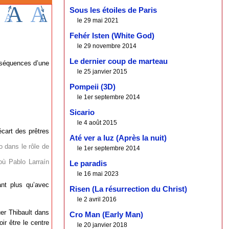
Sous les étoiles de Paris
le 29 mai 2021
Fehér Isten (White God)
le 29 novembre 2014
Le dernier coup de marteau
nséquences d’une
le 25 janvier 2015
Pompeii (3D)
le 1er septembre 2014
Sicario
le 4 août 2015
écart des prêtres
Até ver a luz (Après la nuit)
o dans le rôle de
le 1er septembre 2014
où Pablo Larraín
Le paradis
le 16 mai 2023
ant plus qu’avec
Risen (La résurrection du Christ)
le 2 avril 2016
er Thibault dans
Cro Man (Early Man)
ir être le centre
le 20 janvier 2018