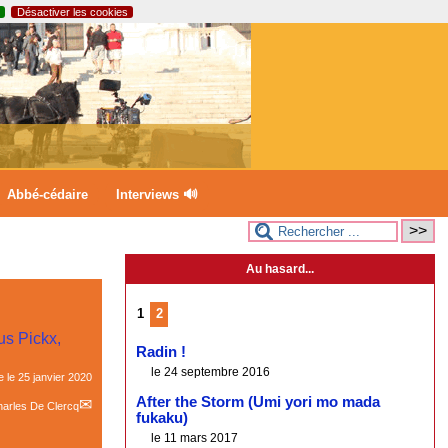
Désactiver les cookies
Abbé-cédaire
Interviews 🔊
Au hasard...
1
2
us Pickx,
Radin !
le 24 septembre 2016
e le
25 janvier 2020
After the Storm (Umi yori mo mada
arles De Clercq
fukaku)
le 11 mars 2017