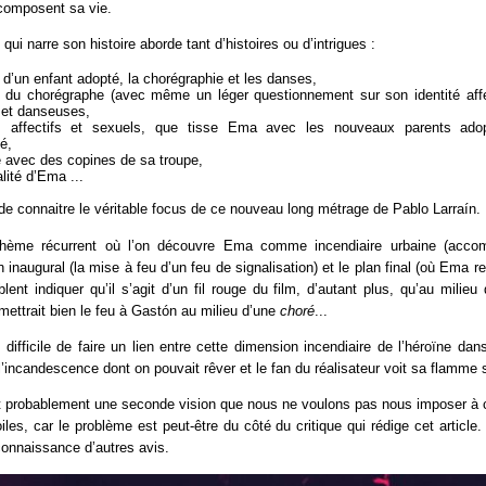
 composent sa vie.
m qui narre son histoire aborde tant d’histoires ou d’intrigues :
 d’un enfant adopté, la chorégraphie et les danses,
t du chorégraphe (avec même un léger questionnement sur son identité aff
 et danseuses,
s, affectifs et sexuels, que tisse Ema avec les nouveaux parents adopt
é,
 avec des copines de sa troupe,
lité d’Ema ...
le de connaitre le véritable focus de ce nouveau long métrage de Pablo Larraín.
thème récurrent où l’on découvre Ema comme incendiaire urbaine (acc
 inaugural (la mise à feu d’un feu de signalisation) et le plan final (où Ema r
ent indiquer qu’il s’agit d’un fil rouge du film, d’autant plus, qu’au milieu
mettrait bien le feu à Gastón au milieu d’une
choré
...
 difficile de faire un lien entre cette dimension incendiaire de l’héroïne dans
l’incandescence dont on pouvait rêver et le fan du réalisateur voit sa flamme s
ait probablement une seconde vision que nous ne voulons pas nous imposer à 
oiles, car le problème est peut-être du côté du critique qui rédige cet article
onnaissance d’autres avis.