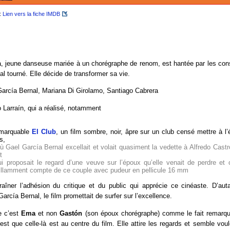
:
Lien vers la fiche IMDB
 jeune danseuse mariée à un chorégraphe de renom, est hantée par les co
al tourné. Elle décide de transformer sa vie.
arcía Bernal, Mariana Di Girolamo, Santiago Cabrera
Larraín, qui a réalisé, notamment
emarquable
El Club
, un film sombre, noir, âpre sur un club censé mettre à l’
s,
 Gael García Bernal excellait et volait quasiment la vedette à Alfredo Castr
t
i proposait le regard d’une veuve sur l’époux qu’elle venait de perdre et 
rillamment compte de ce couple avec pudeur en pellicule 16 mm
aîner l’adhésion du critique et du public qui apprécie ce cinéaste. D’aut
García Bernal, le film promettait de surfer sur l’excellence.
re c’est
Ema
et non
Gastón
(son époux chorégraphe) comme le fait remarqu
’est que celle-là est au centre du film. Elle attire les regards et semble voulo