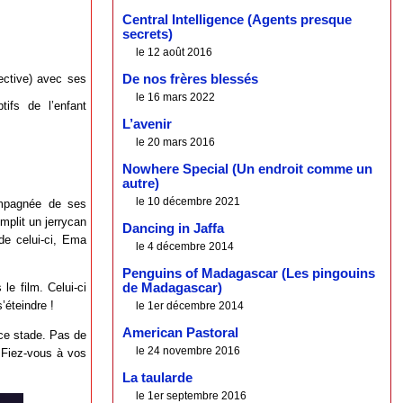
Central Intelligence (Agents presque
secrets)
le 12 août 2016
ective) avec ses
De nos frères blessés
le 16 mars 2022
ifs de l’enfant
L’avenir
le 20 mars 2016
Nowhere Special (Un endroit comme un
autre)
le 10 décembre 2021
ompagnée de ses
emplit un jerrycan
Dancing in Jaffa
 de celui-ci, Ema
le 4 décembre 2014
Penguins of Madagascar (Les pingouins
 le film. Celui-ci
de Madagascar)
’éteindre !
le 1er décembre 2014
American Pastoral
ce stade. Pas de
le 24 novembre 2016
. Fiez-vous à vos
La taularde
le 1er septembre 2016