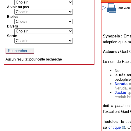
A voir ou pas
sur web 
Etoiles
Divers
Sortie
Synopsis :
Ema,
adoption qui a m
Acteurs :
Gael G
Aucun résultat pour cette recherche
Le nom de Pablo 
No
,
le très r
pédophile
Neruda
où
Neruda, e
Jackie
qu
rendait b
doit
a priori
entr
l’excellent Gael 
Toutefois, le tit
sa
critique
. C