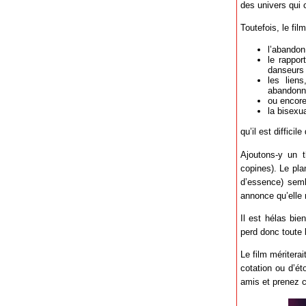
des univers qui
Toutefois, le fil
l’abandon
le rappor
danseurs
les lien
abandonn
ou encore
la bisexua
qu’il est diffici
Ajoutons-y un 
copines). Le plan
d’essence) sembl
annonce qu’elle 
Il est hélas bien
perd donc toute 
Le film mériter
cotation ou d’ét
amis et prenez c