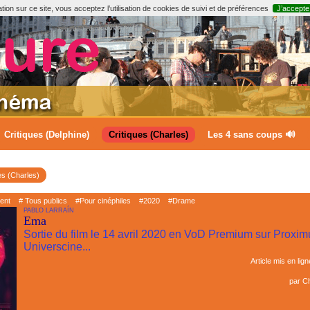
ion sur ce site, vous acceptez l’utilisation de cookies de suivi et de préférences
J’accepte
Critiques (Delphine)
Critiques (Charles)
Les 4 sans coups 🔊
es (Charles)
ment
# Tous publics
#Pour cinéphiles
#2020
#Drame
PABLO LARRAÍN
Ema
Sortie du film le 14 avril 2020 en VoD Premium sur Proxim
Universcine...
Article mis en lign
par
Ch