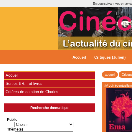
En poursuivant votre navigat
Accueil
Critiques (Julien)
accueil
Critiqu
Accueil
Sorties BR... et livres
#A voir éventuelle
Critères de cotation de Charles
Recherche thématique
Public
Thème(s)