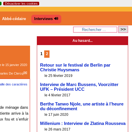
Désactiver les cookies
Abbé-cédaire
Interviews 🔊
Au hasard...
1
2
Retour sur le festival de Berlin par
e le
15 janvier 2020
Christie Huysmans
arles De Clercq
le 25 février 2019
Interview de Marc Bussens, Voorzitter
UFK – Président UCC
le 4 février 2017
Berthe Tanwo Njole, une artiste à l’heure
e de ménage dans
du déconfinement
iente arrive à la
le 17 juin 2020
x fou et s’enfuir
Millenium : Interview de Zlatina Rousseva
le 26 mars 2017