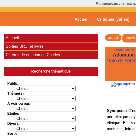
En poursuivant votre navigat
Accueil
Critiques (Julien)
Accueil
accueil
Intervi
Sorties BR... et livres
FABRICE DU WE
Adoration 
Critères de cotation de Charles
Date de sorti
Recherche thématique
Public
Thème(s)
A voir ou pas
Synopsis :
C’es
Etoiles
une clinique psy
clinique. Elle s
Divers
avec elle, loin
Sortie