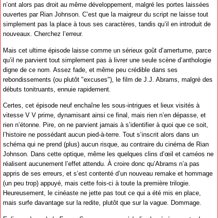
n’ont alors pas droit au même développement, malgré les portes laissées
ouvertes par Rian Johnson. C’est que la maigreur du script ne laisse tout
simplement pas la place à tous ses caractères, tandis qu’il en introduit de
nouveaux. Cherchez l’erreur.
Mais cet ultime épisode laisse comme un sérieux goût d’amertume, parce
qu’il ne parvient tout simplement pas à livrer une seule scène d’anthologie
digne de ce nom. Assez fade, et même peu crédible dans ses
rebondissements (ou plutôt "excuses"), le film de J.J. Abrams, malgré des
débuts tonitruants, ennuie rapidement.
Certes, cet épisode neuf enchaîne les sous-intrigues et lieux visités à
vitesse V V prime, dynamisant ainsi ce final, mais rien n’en dépasse, et
rien n’étonne. Pire, on ne parvient jamais à s’identifier à quoi que ce soit,
l’histoire ne possédant aucun pied-à-terre. Tout s’inscrit alors dans un
schéma qui ne prend (plus) aucun risque, au contraire du cinéma de Rian
Johnson. Dans cette optique, même les quelques clins d’œil et caméos ne
réalisent aucunement l’effet attendu. À croire donc qu’Abrams n’a pas
appris de ses erreurs, et s’est contenté d’un nouveau remake et hommage
(un peu trop) appuyé, mais cette fois-ci à toute la première trilogie.
Heureusement, le cinéaste ne jette pas tout ce qui a été mis en place,
mais surfe davantage sur la redite, plutôt que sur la vague. Dommage.