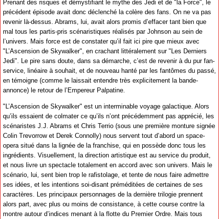
Prenant des risques et démystifiant le mythe des Jedi et de "la Force", le
précédent épisode avait donc déclenché la colère des fans. On ne va pas
revenir là-dessus. Abrams, lui, avait alors promis d’effacer tant bien que
mal tous les partis-pris scénaristiques réalisés par Johnson au sein de
l’univers. Mais force est de constater qu’il fait ici pire que mieux avec
"L’Ascension de Skywalker", en crachant littéralement sur "Les Derniers
Jedi". Le pire sans doute, dans sa démarche, c’est de revenir à du pur fan-
service, linéaire à souhait, et de nouveau hanté par les fantômes du passé,
en témoigne (comme le laissait entendre très explicitement la bande-
annonce) le retour de l’Empereur Palpatine.
"L’Ascension de Skywalker" est un interminable voyage galactique. Alors
qu’ils essaient de colmater ce qu’ils n’ont précédemment pas apprécié, les
scénaristes J.J. Abrams et Chris Terrio (sous une première monture signée
Colin Trevorrow et Derek Connolly) nous servent tout d’abord un space-
opera situé dans la lignée de la franchise, qui en possède donc tous les
ingrédients. Visuellement, la direction artistique est au service du produit,
et nous livre un spectacle totalement en accord avec son univers. Mais le
scénario, lui, sent bien trop le rafistolage, et tente de nous faire admettre
ses idées, et les intentions soi-disant préméditées de certaines de ses
caractères. Les principaux personnages de la dernière trilogie prennent
alors part, avec plus ou moins de consistance, à cette course contre la
montre autour d’indices menant à la flotte du Premier Ordre. Mais tous