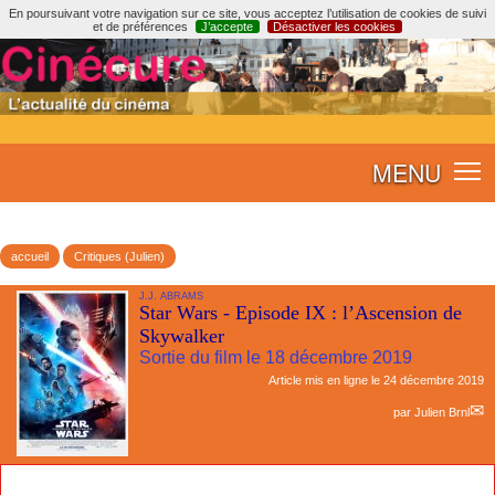
En poursuivant votre navigation sur ce site, vous acceptez l’utilisation de cookies de suivi
et de préférences
J’accepte
Désactiver les cookies
MENU
accueil
Critiques (Julien)
J.J. ABRAMS
Star Wars - Episode IX : l’Ascension de
Skywalker
Sortie du film le 18 décembre 2019
Article mis en ligne le
24 décembre 2019
par
Julien Brnl