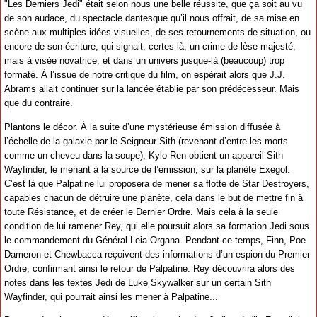
"Les Derniers Jedi" était selon nous une belle réussite, que ça soit au vu
de son audace, du spectacle dantesque qu’il nous offrait, de sa mise en
scène aux multiples idées visuelles, de ses retournements de situation, ou
encore de son écriture, qui signait, certes là, un crime de lèse-majesté,
mais à visée novatrice, et dans un univers jusque-là (beaucoup) trop
formaté. À l’issue de notre critique du film, on espérait alors que J.J.
Abrams allait continuer sur la lancée établie par son prédécesseur. Mais
que du contraire.
Plantons le décor. À la suite d’une mystérieuse émission diffusée à
l’échelle de la galaxie par le Seigneur Sith (revenant d’entre les morts
comme un cheveu dans la soupe), Kylo Ren obtient un appareil Sith
Wayfinder, le menant à la source de l’émission, sur la planète Exegol.
C’est là que Palpatine lui proposera de mener sa flotte de Star Destroyers,
capables chacun de détruire une planète, cela dans le but de mettre fin à
toute Résistance, et de créer le Dernier Ordre. Mais cela à la seule
condition de lui ramener Rey, qui elle poursuit alors sa formation Jedi sous
le commandement du Général Leia Organa. Pendant ce temps, Finn, Poe
Dameron et Chewbacca reçoivent des informations d’un espion du Premier
Ordre, confirmant ainsi le retour de Palpatine. Rey découvrira alors des
notes dans les textes Jedi de Luke Skywalker sur un certain Sith
Wayfinder, qui pourrait ainsi les mener à Palpatine...