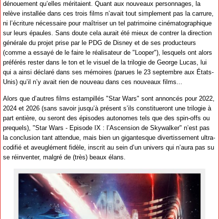
dénouement qu’elles méritaient. Quant aux nouveaux personnages, la
relève installée dans ces trois films n’avait tout simplement pas la carrure,
ni l’écriture nécessaire pour maîtriser un tel patrimoine cinématographique
sur leurs épaules. Sans doute cela aurait été mieux de contrer la direction
générale du projet prise par le PDG de Disney et de ses producteurs
(comme a essayé de le faire le réalisateur de "Looper"), lesquels ont alors
préférés rester dans le ton et le visuel de la trilogie de George Lucas, lui
qui a ainsi déclaré dans ses mémoires (parues le 23 septembre aux États-
Unis) qu’il n’y avait rien de nouveau dans ces nouveaux films...
Alors que d’autres films estampillés "Star Wars" sont annoncés pour 2022,
2024 et 2026 (sans savoir jusqu’à présent s’ils constitueront une trilogie à
part entière, ou seront des épisodes autonomes tels que des spin-offs ou
prequels), "Star Wars - Episode IX : l’Ascension de Skywalker" n’est pas
la conclusion tant attendue, mais bien un gigantesque divertissement ultra-
codifié et aveuglément fidèle, inscrit au sein d’un univers qui n’aura pas su
se réinventer, malgré de (très) beaux élans.