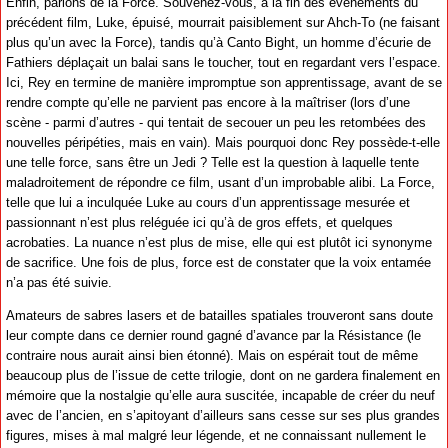
Enfin, parlons de la Force. Souvenez-vous, à la fin des événements du
précédent film, Luke, épuisé, mourrait paisiblement sur Ahch-To (ne faisant
plus qu’un avec la Force), tandis qu’à Canto Bight, un homme d’écurie de
Fathiers déplaçait un balai sans le toucher, tout en regardant vers l’espace.
Ici, Rey en termine de manière impromptue son apprentissage, avant de se
rendre compte qu’elle ne parvient pas encore à la maîtriser (lors d’une
scène - parmi d’autres - qui tentait de secouer un peu les retombées des
nouvelles péripéties, mais en vain). Mais pourquoi donc Rey possède-t-elle
une telle force, sans être un Jedi ? Telle est la question à laquelle tente
maladroitement de répondre ce film, usant d’un improbable alibi. La Force,
telle que lui a inculquée Luke au cours d’un apprentissage mesurée et
passionnant n’est plus reléguée ici qu’à de gros effets, et quelques
acrobaties. La nuance n’est plus de mise, elle qui est plutôt ici synonyme
de sacrifice. Une fois de plus, force est de constater que la voix entamée
n’a pas été suivie.
Amateurs de sabres lasers et de batailles spatiales trouveront sans doute
leur compte dans ce dernier round gagné d’avance par la Résistance (le
contraire nous aurait ainsi bien étonné). Mais on espérait tout de même
beaucoup plus de l’issue de cette trilogie, dont on ne gardera finalement en
mémoire que la nostalgie qu’elle aura suscitée, incapable de créer du neuf
avec de l’ancien, en s’apitoyant d’ailleurs sans cesse sur ses plus grandes
figures, mises à mal malgré leur légende, et ne connaissant nullement le