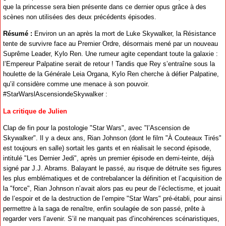
que la princesse sera bien présente dans ce dernier opus grâce à des
scènes non utilisées des deux précédents épisodes.
Résumé :
Environ un an après la mort de Luke Skywalker, la Résistance
tente de survivre face au Premier Ordre, désormais mené par un nouveau
Suprême Leader, Kylo Ren. Une rumeur agite cependant toute la galaxie :
l’Empereur Palpatine serait de retour ! Tandis que Rey s’entraîne sous la
houlette de la Générale Leia Organa, Kylo Ren cherche à défier Palpatine,
qu’il considère comme une menace à son pouvoir.
#StarWarslAscensiondeSkywalker :
La critique de Julien
Clap de fin pour la postologie "Star Wars", avec "l’Ascension de
Skywalker". Il y a deux ans, Rian Johnson (dont le film "À Couteaux Tirés"
est toujours en salle) sortait les gants et en réalisait le second épisode,
intitulé "Les Dernier Jedi", après un premier épisode en demi-teinte, déjà
signé par J.J. Abrams. Balayant le passé, au risque de détruite ses figures
les plus emblématiques et de contrebalancer la définition et l’acquisition de
la "force", Rian Johnson n’avait alors pas eu peur de l’éclectisme, et jouait
de l’espoir et de la destruction de l’empire "Star Wars" pré-établi, pour ainsi
permettre à la saga de renaître, enfin soulagée de son passé, prête à
regarder vers l’avenir. S’il ne manquait pas d’incohérences scénaristiques,