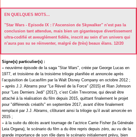
EN QUELQUES MOTS...
"Star Wars - Episode IX : l’Ascension de Skywalker" n’est pas la
conclusion tant attendue, mais bien un gigantesque divertissement
ultra-codifié et aveuglément fidèle, inscrit au sein d’un univers qui
n’aura pas su se réinventer, malgré de (très) beaux élans. 12/20
Signe(s) particulier(s) :
–
neuvième épisode de la saga "Star Wars", créée par George Lucas en
1977, et troisième de la troisième trilogie planifiée et annoncée après
l’acquisition de Lucasfilm par la Walt Disney Company en octobre 2012 ;
–
après J.J. Abrams pour "Le Réveil de la Force" (2015) et Rian Johnson
pour "Les Derniers Jedi" (2017), c’est Colin Trevorrow, qui devait être
attaché à la réalisation du film depuis 2015, quittant finalement le projet
pour "différends créatifs" en septembre 2017, avant d’être finalement
remplacé par J.J. Abrams, clôturant ainsi la trilogie qu’il avait amorcée en
2015 ;
–
à la suite du décès avant tournage de l’actrice Carrie Fisher (la Générale
Leia Organa), le scénario du film a du être repris depuis zéro, au vu de la
grande importance de son rôle dans le scénario initialement prévu, bien