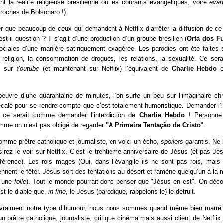
t la réalité religieuse brésilienne où les courants évangéliques, voire
évan
 proches de Bolsonaro !).
rier que beaucoup de ceux qui demandent à Netflix d’arrêter la diffusion de ce 
est-il question ? Il s’agit d’une production d’un groupe brésilien (
Orta dos F
sociales d’une manière satiriquement exagérée. Les parodies ont été faites
religion, la consommation de drogues, les relations, la sexualité. Ce sera
il sur
Youtube
(et maintenant sur Netflix) l’équivalent de
Charlie Hebdo
e
oeuvre d’une quarantaine de minutes, l’on surfe un peu sur l’imaginaire ch
calé pour se rendre compte que c’est totalement humoristique. Demander l’in
 ce serait comme demander l’interdiction de
Charlie Hebdo
! Personne 
omme on n’est pas obligé de regarder
"A Primeira Tentação de Cristo
".
comme prêtre catholique et journaliste, en voici un écho,
spoilers
garantis. Ne 
sirez le voir sur Netflix. C’est le trentième anniversaire de Jésus (et pas Jésu
fférence). Les rois mages (Oui, dans l’évangile ils ne sont pas rois, mais 
iennent le fêter. Jésus sort des tentations au désert et ramène quelqu’un à la 
, une
folle
). Tout le monde pourrait donc penser que "Jésus en est". On déco
st le diable que,
in fine
, le Jésus (parodique, rappelons-le) le détruit.
 vraiment notre type d’humour, nous nous sommes quand même bien marré !
’un prêtre catholique, journaliste, critique cinéma mais aussi client de Netfli