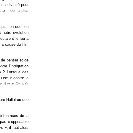
 sa divinité pour
iste – de la plus
quisition que l’on
 notre évolution
outaient le feu à
s à cause du film
s de penser et de
tre l’intégration
es ? Lorsque des
au cœur contre la
ur dire «
Je suis
ture Hallal ou que
détentrices de la
t pas « opposable
ve
», il faut alors