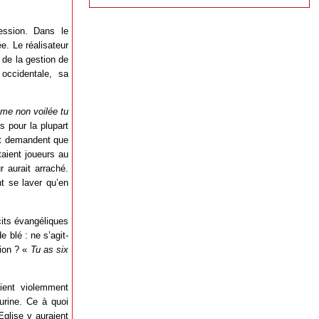
ession. Dans le
e. Le réalisateur
 de la gestion de
 occidentale, sa
mme non voilée tu
s pour la plupart
rt demandent que
taient joueurs au
r aurait arraché.
t se laver qu’en
cits évangéliques
 blé : ne s’agit-
gion ? «
Tu as six
ient violemment
’urine. Ce à quoi
Eglise y auraient