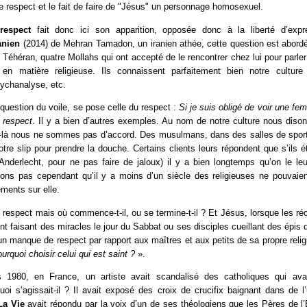
 le respect et le fait de faire de "Jésus" un personnage homosexuel.
respect
fait donc ici son apparition, opposée donc à la liberté d’expr
anien
(2014) de Mehran Tamadon, un iranien athée, cette question est abordé
 à Téhéran, quatre Mollahs qui ont accepté de le rencontrer chez lui pour parler
 en matière religieuse. Ils connaissent parfaitement bien notre culture
ychanalyse, etc.
 question du voile, se pose celle du respect :
Si je suis obligé de voir une fe
respect
. Il y a bien d’autres exemples. Au nom de notre culture nous dison
t-là nous ne sommes pas d’accord. Des musulmans, dans des salles de spo
tre slip pour prendre la douche. Certains clients leurs répondent que s’ils é
nderlecht, pour ne pas faire de jaloux) il y a bien longtemps qu’on le leu
lions pas cependant qu’il y a moins d’un siècle des religieuses ne pouvaien
ments sur elle.
 respect mais où commence-t-il, ou se termine-t-il ? Et Jésus, lorsque les ré
nt faisant des miracles le jour du Sabbat ou ses disciples cueillant des épis de
d’un manque de respect par rapport aux maîtres et aux petits de sa propre reli
rquoi choisir celui qui est saint ?
».
 1980, en France, un artiste avait scandalisé des catholiques qui ava
oi s’agissait-il ? Il avait exposé des croix de crucifix baignant dans de l
La Vie
avait répondu par la voix d’un de ses théologiens que les Pères de l’