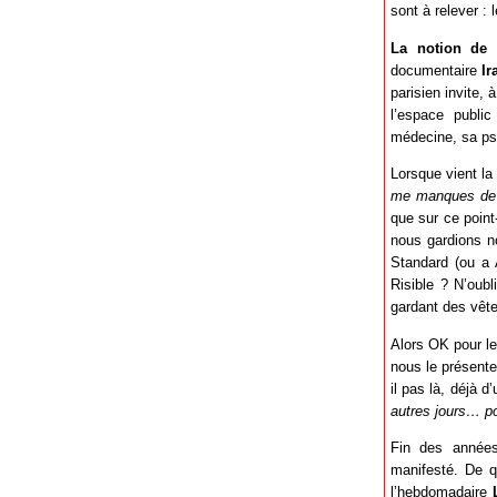
sont à relever :
La notion de 
documentaire
Ir
parisien invite,
l’espace public
médecine, sa ps
Lorsque vient la
me manques de 
que sur ce poin
nous gardions no
Standard (ou a A
Risible ? N’oub
gardant des vête
Alors OK pour le
nous le présente
il pas là, déjà 
autres jours… pou
Fin des années
manifesté. De qu
l’hebdomadaire