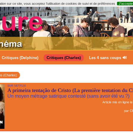
ion sur ce site, vous acceptez l’utilisation de cookies de suivi et de préférences
J’accepte
Critiques (Delphine)
Critiques (Charles)
Les 4 sans coups 🔊
es (Charles)
SUR NETFLIX
A primeira tentação de Cristo (La première tentation du Ch
Un moyen métrage satirique contesté (sans avoir été vu ?)
Article mis en ligne l
par
Ch