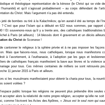
olique et théologique représentation de la kénose (le Christ qui se vide de
l’humanité) et qu’il s’agissait probablement – au corps défendant de l’art
entation du Christ. Mais l’argument n’a pas été entendu.
s jeté de bombes ou tiré à la Kalachnikov, qu’en aurait-il été au temps de l’In
 » ? C’est que pour l’Islam qui a débuté en 622 nous sommes, par rapport à
00 ! Et souvenons-nous qu’il y a trente ans, des catholiques traditionalistes b
ichel à Paris (et ailleurs) : 14 blessés dont 4 gravement et un décès ailleur
tation du Christ
de Scorsese !
rs de cantonner le religieux à la sphère privée et à ne pas imposer les façon
gion. Mais que faisons-nous, nous catholiques, lorsque nous manifestons con
droit à l’avortement, à l’euthanasie, à l’adoption par les gays et lesbienn
liers de catholiques français manifestent la bave aux lèvres et la violence 
 mariage pour tous. Ces mêmes centaines de milliers se sont retrouvés po
nche 11 janvier 2015 à Paris et ailleurs.
lors si les musulmans manifestaient pour obtenir la charia pour tous, la nourri
s soient voilées ?
espace public lorsque les religions ne peuvent plus prétendre être seules 
 accepter alors la relativité de notre propre religion, accepter qu’elle ne soi
 si, comme l’écrivent les Actes des Apôtres, «
Jésus est le seul nom qui sau