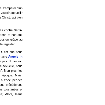
ue s’emparer d’un
ouloir accueillir
u Christ, qui bien
és contre Netflix
étiens et non aux
ession grâce au
e regarder.
. C’est que nous
ctacle
Angels in
ure. Il faudrait
ire sexuelle, nous
". Bien plus, les
te époque. Mais,
é à s’occuper des
nous précéderons
les prostituées et
s). Alors, Jésus