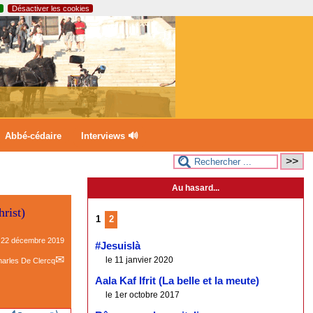
Désactiver les cookies
Abbé-cédaire
Interviews 🔊
Au hasard...
rist)
1
2
e
22 décembre 2019
#Jesuislà
le 11 janvier 2020
arles De Clercq
Aala Kaf Ifrit (La belle et la meute)
le 1er octobre 2017