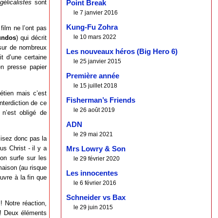
gélicalistes
sont
Point Break
le 7 janvier 2016
Kung-Fu Zohra
film ne l’ont pas
le 10 mars 2022
undos
) qui décrit
 sur de nombreux
Les nouveaux héros (Big Hero 6)
it d’une certaine
le 25 janvier 2015
n presse papier
Première année
le 15 juillet 2018
rétien mais c’est
Fisherman’s Friends
terdiction de ce
le 26 août 2019
n’est obligé de
ADN
le 29 mai 2021
lisez donc pas la
s Christ - il y a
Mrs Lowry & Son
on surfe sur les
le 29 février 2020
maison (au risque
Les innocentes
uvre à la fin que
le 6 février 2016
Schneider vs Bax
 Notre réaction,
le 29 juin 2015
x ! Deux éléments