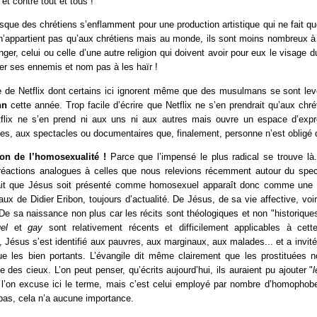
et contre tout et tous !
sque des chrétiens s’enflamment pour une production artistique qui ne fait q
’appartient pas qu’aux chrétiens mais au monde, ils sont moins nombreux à v
anger, celui ou celle d’une autre religion qui doivent avoir pour eux le visage d
mer ses ennemis et nom pas à les haïr !
e de Netflix dont certains ici ignorent même que des musulmans se sont lev
nn
cette année. Trop facile d’écrire que Netflix ne s’en prendrait qu’aux chr
lix ne s’en prend ni aux uns ni aux autres mais ouvre un espace d’expr
es, aux spectacles ou documentaires que, finalement, personne n’est obligé d
ion de l’homosexualité !
Parce que l’impensé le plus radical se trouve là
réactions analogues à celles que nous relevions récemment autour du spe
it que Jésus soit présenté comme homosexuel apparaît donc comme une inj
avaux de Didier Eribon, toujours d’actualité. De Jésus, de sa vie affective, vo
De sa naissance non plus car les récits sont théologiques et non "historiques
el
et
gay
sont relativement récents et difficilement applicables à cet
 Jésus s’est identifié aux pauvres, aux marginaux, aux malades... et a invit
e les bien portants. L’évangile dit même clairement que les prostituées 
des cieux. L’on peut penser, qu’écrits aujourd’hui, ils auraient pu ajouter "
 l’on excuse ici le terme, mais c’est celui employé par nombre d’homophobe
pas, cela n’a aucune importance.