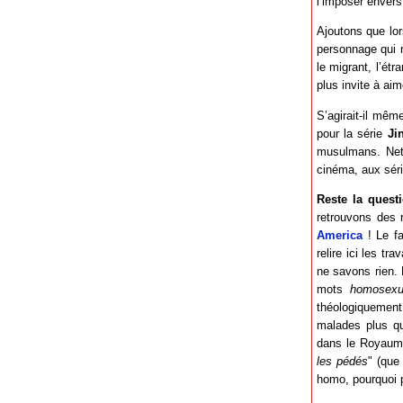
l’imposer envers 
Ajoutons que lor
personnage qui n
le migrant, l’étr
plus invite à ai
S’agirait-il mêm
pour la série
Ji
musulmans. Netf
cinéma, aux séri
Reste la quest
retrouvons des 
America
! Le fa
relire ici les tr
ne savons rien. 
mots
homosexu
théologiquement,
malades plus qu
dans le Royaume 
les pédés
" (que
homo, pourquoi 