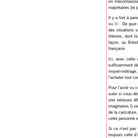
en méconnaissan
majoritaires (et
Il y a fort à pa
vu
. De quoi 
des situations 
thèmes, dont la 
façon, au Brés
française.
Ici, avec cette 
suffisamment dé
moyen-métrage,
l’acheter tout c
Pour l’avoir vu 
suite si vous dé
une sérieuse di
imaginaires !) v
de la caricature
cette personne e
Si ce n’est pas
toujours celle d