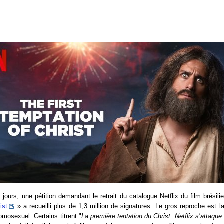
jours, une pétition demandant le retrait du catalogue Netflix du film brésil
ist
» a recueilli plus de 1,3 million de signatures. Le gros reproche est l
osexuel. Certains titrent "
La première tentation du Christ. Netflix s’attaque