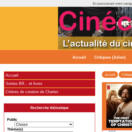
En poursuivant votre navigat
Accueil
Critiques (Julien)
accueil
Critiqu
Accueil
Sorties BR... et livres
Critères de cotation de Charles
Recherche thématique
Public
Thème(s)