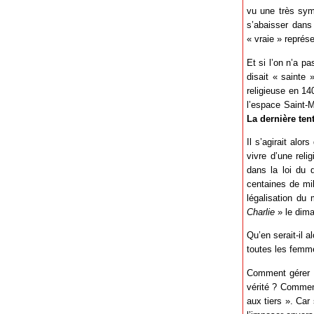
vu une très symb
s’abaisser dans 
« vraie » représ
Et si l’on n’a pa
disait « sainte
religieuse en 14
l’espace Saint-M
La dernière ten
Il s’agirait alo
vivre d’une reli
dans la loi du 
centaines de mil
légalisation du
Charlie
» le dima
Qu’en serait-il a
toutes les femme
Comment gérer l’
vérité ? Comment
aux tiers ». Car