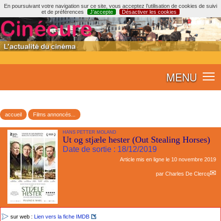
En poursuivant votre navigation sur ce site, vous acceptez l’utilisation de cookies de suivi
et de préférences
J’accepte
Désactiver les cookies
MENU
accueil
Films annoncés...
HANS PETTER MOLAND
Ut og stjæle hester (Out Stealing Horses)
Date de sortie : 18/12/2019
Article mis en ligne le
10 novembre 2019
par
Charles De Clercq
sur web :
Lien vers la fiche IMDB