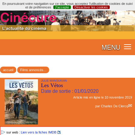
En poursuivant votre navigation sur ce site, vous acceptez l’utilisation de cookies de suivi
et de préférences
J’accepte
Désactiver les cookies
MENU
accueil
Films annoncés...
JULIE MANOUKIAN
Les Vétos
Date de sortie : 01/01/2020
Article mis en ligne le
10 novembre 2019
par
Charles De Clercq
sur web :
Lien vers la fiches IMDB