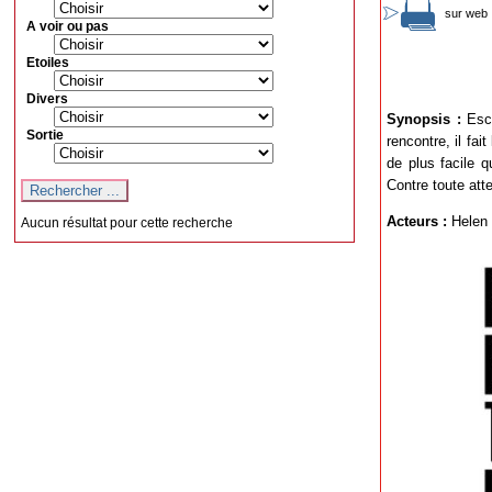
sur web 
A voir ou pas
Etoiles
Divers
Synopsis :
Escr
Sortie
rencontre, il fa
de plus facile q
Contre toute att
Acteurs :
Helen 
Aucun résultat pour cette recherche