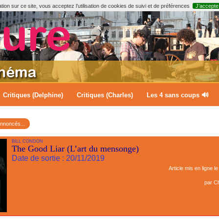
ion sur ce site, vous acceptez l’utilisation de cookies de suivi et de préférences
J’accepte
Critiques (Delphine)
Critiques (Charles)
Les 4 sans coups 🔊
annoncés...
BILL CONDON
The Good Liar (L’art du mensonge)
Date de sortie : 20/11/2019
Article mis en ligne l
par
Ch