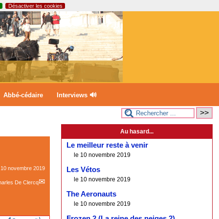
Désactiver les cookies
Abbé-cédaire
Interviews 🔊
Au hasard...
Le meilleur reste à venir
le 10 novembre 2019
e
10 novembre 2019
Les Vétos
le 10 novembre 2019
arles De Clercq
The Aeronauts
le 10 novembre 2019
Frozen 2 (La reine des neiges 2)