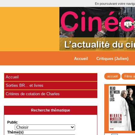
En poursuivant votre navigat
Accueil
Critiques (Julien)
accueil
Films 
Accueil
Sorties BR... et livres
Critères de cotation de Charles
Recherche thématique
Public
Thème(s)