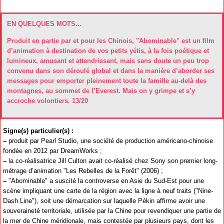
EN QUELQUES MOTS...
Produit en partie par et pour les Chinois, "Abominable" est un film
d’animation à destination de vos petits yétis, à la fois poétique et
lumineux, amusant et attendrissant, mais sans doute un peu trop
convenu dans son déroulé global et dans la manière d’aborder ses
messages pour emporter pleinement toute la famille au-delà des
montagnes, au sommet de l’Everest. Mais on y grimpe et s’y
accroche volontiers. 13/20
Signe(s) particulier(s) :
–
produit par Pearl Studio, une société de production américano-chinoise
fondée en 2012 par DreamWorks ;
–
la co-réalisatrice Jill Culton avait co-réalisé chez Sony son premier long-
métrage d’animation "Les Rebelles de la Forêt" (2006) ;
–
"Abominable" a suscité la controverse en Asie du Sud-Est pour une
scène impliquant une carte de la région avec la ligne à neuf traits ("Nine-
Dash Line"), soit une démarcation sur laquelle Pékin affirme avoir une
souveraineté territoriale, utilisée par la Chine pour revendiquer une partie de
la mer de Chine méridionale, mais contestée par plusieurs pays, dont les