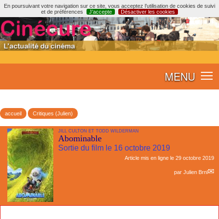
En poursuivant votre navigation sur ce site, vous acceptez l’utilisation de cookies de suivi
et de préférences
J’accepte
Désactiver les cookies
MENU
accueil
Critiques (Julien)
JILL CULTON ET TODD WILDERMAN
Abominable
Sortie du film le 16 octobre 2019
Article mis en ligne le
29 octobre 2019
par
Julien Brnl