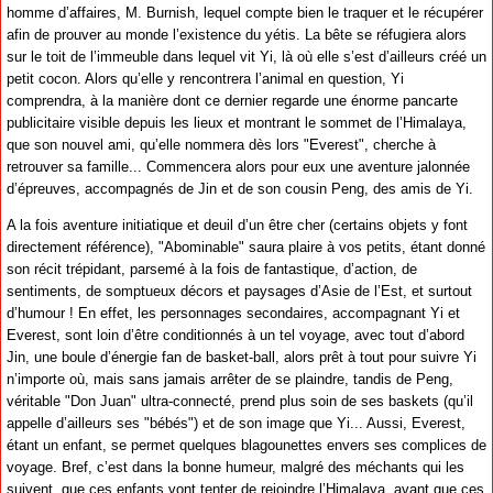
homme d’affaires, M. Burnish, lequel compte bien le traquer et le récupérer
afin de prouver au monde l’existence du yétis. La bête se réfugiera alors
sur le toit de l’immeuble dans lequel vit Yi, là où elle s’est d’ailleurs créé un
petit cocon. Alors qu’elle y rencontrera l’animal en question, Yi
comprendra, à la manière dont ce dernier regarde une énorme pancarte
publicitaire visible depuis les lieux et montrant le sommet de l’Himalaya,
que son nouvel ami, qu’elle nommera dès lors "Everest", cherche à
retrouver sa famille... Commencera alors pour eux une aventure jalonnée
d’épreuves, accompagnés de Jin et de son cousin Peng, des amis de Yi.
A la fois aventure initiatique et deuil d’un être cher (certains objets y font
directement référence), "Abominable" saura plaire à vos petits, étant donné
son récit trépidant, parsemé à la fois de fantastique, d’action, de
sentiments, de somptueux décors et paysages d’Asie de l’Est, et surtout
d’humour ! En effet, les personnages secondaires, accompagnant Yi et
Everest, sont loin d’être conditionnés à un tel voyage, avec tout d’abord
Jin, une boule d’énergie fan de basket-ball, alors prêt à tout pour suivre Yi
n’importe où, mais sans jamais arrêter de se plaindre, tandis de Peng,
véritable "Don Juan" ultra-connecté, prend plus soin de ses baskets (qu’il
appelle d’ailleurs ses "bébés") et de son image que Yi... Aussi, Everest,
étant un enfant, se permet quelques blagounettes envers ses complices de
voyage. Bref, c’est dans la bonne humeur, malgré des méchants qui les
suivent, que ces enfants vont tenter de rejoindre l’Himalaya, avant que ces