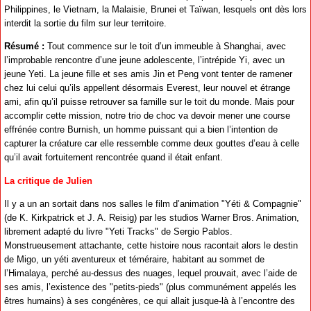
Philippines, le Vietnam, la Malaisie, Brunei et Taïwan, lesquels ont dès lors
interdit la sortie du film sur leur territoire.
Résumé :
Tout commence sur le toit d’un immeuble à Shanghai, avec
l’improbable rencontre d’une jeune adolescente, l’intrépide Yi, avec un
jeune Yeti. La jeune fille et ses amis Jin et Peng vont tenter de ramener
chez lui celui qu’ils appellent désormais Everest, leur nouvel et étrange
ami, afin qu’il puisse retrouver sa famille sur le toit du monde. Mais pour
accomplir cette mission, notre trio de choc va devoir mener une course
effrénée contre Burnish, un homme puissant qui a bien l’intention de
capturer la créature car elle ressemble comme deux gouttes d’eau à celle
qu’il avait fortuitement rencontrée quand il était enfant.
La critique de Julien
Il y a un an sortait dans nos salles le film d’animation "Yéti & Compagnie"
(de K. Kirkpatrick et J. A. Reisig) par les studios Warner Bros. Animation,
librement adapté du livre "Yeti Tracks" de Sergio Pablos.
Monstrueusement attachante, cette histoire nous racontait alors le destin
de Migo, un yéti aventureux et téméraire, habitant au sommet de
l’Himalaya, perché au-dessus des nuages, lequel prouvait, avec l’aide de
ses amis, l’existence des "petits-pieds" (plus communément appelés les
êtres humains) à ses congénères, ce qui allait jusque-là à l’encontre des