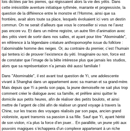
lois dictées par les pierres, qui régissaient alors la vie des yétis. Dans
cette irrésistible aventure initiatique rythmée, marrante et progressiste, la
question de la différence entre le monstre et l’Homme, ainsi que sa
frontière, avait alors toute sa place, lesquels évoluaient ici vers un destin
commun. On ne serait d’ailleurs que vous le conseiller si vous ne l’avez
pas encore vu. Et dans un même registre, un autre film d’animation avec
des yétis vient de sortir dans nos salles, et ayant pour titre "Abominable",
en référence à la légendaire créature anthropomorphe issue du folklore :
l’abominable homme des neiges. Or, au contraire du premier, c’est l’humain
qui tentera ici de prouver l’existence du yéti. Imaginaire ou non, force est
de constater que l’image de la bête intéresse plus que jamais les studios,
alors que sa représentation n’a jamais été aussi familiale !
Dans "Abominable", il est avant tout question de Yi, une adolescente
vivant à Shanghai dans un appartement avec sa maman et sa grand-mère.
Mais depuis que Yi a perdu son papa, la jeune demoiselle ne sait plus trop
comment créer le dialogue avec sa famille, et préfère ainsi quitter le
domicile aux petits heures, afin de réaliser des petits boulots, et ainsi
mettre de l’argent de côté afin de réaliser un grand voyage à travers la
Chine, sur les traces des voyages réalisés par son papa, ancien grand
violoniste, ayant transmis sa passion à sa fille. Sauf que Yi, ayant hérité
de son violon, n’a plus la force d’en jouer... En parallèle, un jeune yéti aux
pouvoirs magiques s’échappera d’un complexe appartenant à un riche