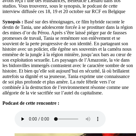
avons reçu l’une des réalisatrices, Bénédicte Liénard dans nos
studios. Vous trouverez, sous le synopsis, le podcast de cette
interview diffusée ces 18, 19 et 20 octobre sur RCF en Belgique
Synopsis :
Basé sur des témoignages, ce film hybride raconte le
destin de Tania, une adolescente forcée à se prostituer dans la région
des mines d’or du Pérou. Après s’être laissé piéger par de fausses
promesses de travail, Tania se remémore son enlèvement et se
souvient de la perte progressive de son identité. En partageant son
histoire avec un policier, elle égrène ses souvenirs et la caméra nous
emmène de la jungle à la région minière, jusqu’aux bars au cœur de
son exploitation sexuelle. Les paysages de l’Amazonie, la vie dans
les bidonvilles immergés contrastent avec le caractère sombre de son
histoire. Et bien qu’elle soit aujourd’hui en sécurité, là où brillaient
autrefois sa dignité et sa jeunesse, Tania exprime une connaissance
de soi plus profonde et plus amère. La ruée fébrile vers l’or
combinée à la destruction de l’environnement résonne comme une
allégorie de la vie sacrifiée sur l’autel du capitalisme.
Podcast de cette rencontre :