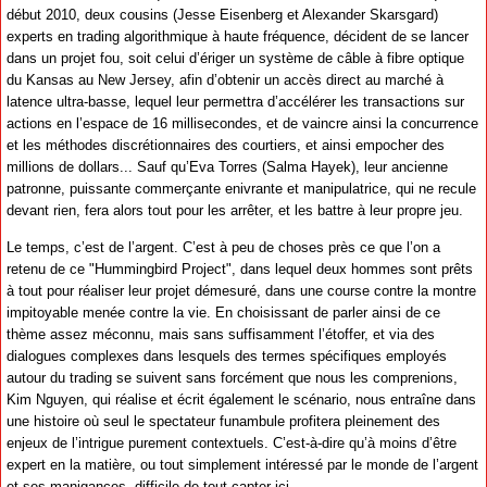
début 2010, deux cousins (Jesse Eisenberg et Alexander Skarsgard)
experts en trading algorithmique à haute fréquence, décident de se lancer
dans un projet fou, soit celui d’ériger un système de câble à fibre optique
du Kansas au New Jersey, afin d’obtenir un accès direct au marché à
latence ultra-basse, lequel leur permettra d’accélérer les transactions sur
actions en l’espace de 16 millisecondes, et de vaincre ainsi la concurrence
et les méthodes discrétionnaires des courtiers, et ainsi empocher des
millions de dollars... Sauf qu’Eva Torres (Salma Hayek), leur ancienne
patronne, puissante commerçante enivrante et manipulatrice, qui ne recule
devant rien, fera alors tout pour les arrêter, et les battre à leur propre jeu.
Le temps, c’est de l’argent. C’est à peu de choses près ce que l’on a
retenu de ce "Hummingbird Project", dans lequel deux hommes sont prêts
à tout pour réaliser leur projet démesuré, dans une course contre la montre
impitoyable menée contre la vie. En choisissant de parler ainsi de ce
thème assez méconnu, mais sans suffisamment l’étoffer, et via des
dialogues complexes dans lesquels des termes spécifiques employés
autour du trading se suivent sans forcément que nous les comprenions,
Kim Nguyen, qui réalise et écrit également le scénario, nous entraîne dans
une histoire où seul le spectateur funambule profitera pleinement des
enjeux de l’intrigue purement contextuels. C’est-à-dire qu’à moins d’être
expert en la matière, ou tout simplement intéressé par le monde de l’argent
et ses manigances, difficile de tout capter ici...