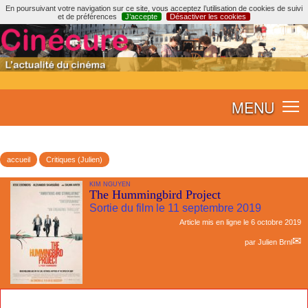
En poursuivant votre navigation sur ce site, vous acceptez l’utilisation de cookies de suivi
et de préférences
J’accepte
Désactiver les cookies
MENU
accueil
Critiques (Julien)
KIM NGUYEN
The Hummingbird Project
Sortie du film le 11 septembre 2019
Article mis en ligne le
6 octobre 2019
par
Julien Brnl