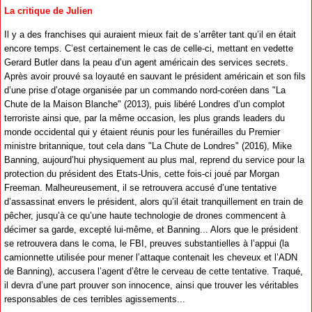
La critique de Julien
Il y a des franchises qui auraient mieux fait de s’arrêter tant qu’il en était
encore temps. C’est certainement le cas de celle-ci, mettant en vedette
Gerard Butler dans la peau d’un agent américain des services secrets.
Après avoir prouvé sa loyauté en sauvant le président américain et son fils
d’une prise d’otage organisée par un commando nord-coréen dans "La
Chute de la Maison Blanche" (2013), puis libéré Londres d’un complot
terroriste ainsi que, par la même occasion, les plus grands leaders du
monde occidental qui y étaient réunis pour les funérailles du Premier
ministre britannique, tout cela dans "La Chute de Londres" (2016), Mike
Banning, aujourd’hui physiquement au plus mal, reprend du service pour la
protection du président des Etats-Unis, cette fois-ci joué par Morgan
Freeman. Malheureusement, il se retrouvera accusé d’une tentative
d’assassinat envers le président, alors qu’il était tranquillement en train de
pêcher, jusqu’à ce qu’une haute technologie de drones commencent à
décimer sa garde, excepté lui-même, et Banning... Alors que le président
se retrouvera dans le coma, le FBI, preuves substantielles à l’appui (la
camionnette utilisée pour mener l’attaque contenait les cheveux et l’ADN
de Banning), accusera l’agent d’être le cerveau de cette tentative. Traqué,
il devra d’une part prouver son innocence, ainsi que trouver les véritables
responsables de ces terribles agissements...