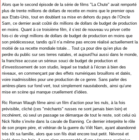
Alors que le second épisode de la série de films "La Chute" avait remporté
plus de trente millions de dollars de recette en moins que le premier opus
aux Etats-Unis, tout en doublant sa mise en dehors du pays de l’Oncle
Sam, ce dernier avait coûté dix millions de dollars de budget de production
en moins. Quant à ce troisième film, il s’est de nouveau vu priver cette
fois-ci de vingt millions de dollars de budget de production en moins que
son prédécesseur, tandis qu’il n’a même pas encore réalisé actuellement la
moitié de sa recette mondiale totale... Tout ça pour dire qu’en plus de
perdre du public sur ses terres natales, et aujourd’hui aussi dans le monde,
la franchise accuse un sérieux souci de budget de production et
d’investissement de son studio, lequel se traduit à l’écran à bien des
niveaux, en commençant par des effets numériques brouillons et datés,
voire inadmissibles pour une production de ce genre. Sans parler des
arrières-plans sur fond vert, tout simplement nauséabonds, ainsi qu’une
mise en scène qui manque cruellement d’idées.
Ric Roman Waugh filme ainsi un film d’action pour les nuls, à la fois
prévisible, cliché (ces "méchants" russes ne sont jamais bien loin) et
incohérent, où seul un passage se démarque de tout le reste, soit celui où
Nick Nolte s’invite dans la cavale de Banning. Ce dernier interprète le rôle
de son propre père, et vétéran de la guerre du Viêt Nam, ayant abandonné
très tôt sa famille, alors que son fils était encore tout petit. Névrosé et