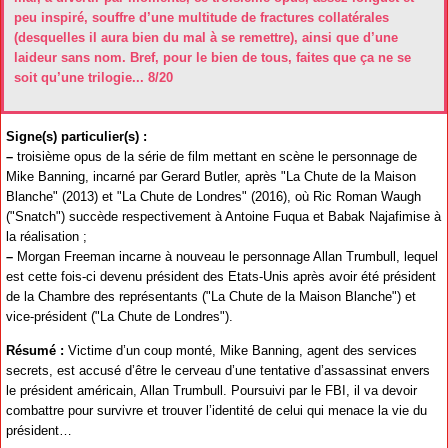
peu inspiré, souffre d’une multitude de fractures collatérales
(desquelles il aura bien du mal à se remettre), ainsi que d’une
laideur sans nom. Bref, pour le bien de tous, faites que ça ne se
soit qu’une trilogie... 8/20
Signe(s) particulier(s) :
–
troisième opus de la série de film mettant en scène le personnage de
Mike Banning, incarné par Gerard Butler, après "La Chute de la Maison
Blanche" (2013) et "La Chute de Londres" (2016), où Ric Roman Waugh
("Snatch") succède respectivement à Antoine Fuqua et Babak Najafimise à
la réalisation ;
–
Morgan Freeman incarne à nouveau le personnage Allan Trumbull, lequel
est cette fois-ci devenu président des Etats-Unis après avoir été président
de la Chambre des représentants ("La Chute de la Maison Blanche") et
vice-président ("La Chute de Londres").
Résumé :
Victime d’un coup monté, Mike Banning, agent des services
secrets, est accusé d’être le cerveau d’une tentative d’assassinat envers
le président américain, Allan Trumbull. Poursuivi par le FBI, il va devoir
combattre pour survivre et trouver l’identité de celui qui menace la vie du
président…