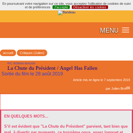
En poursuivant votre navigation sur ce site, vous acceptez l’utilisation de cookies de suivi
et de préférences
J’accepte
Désactiver les cookies
MENU
accueil
Critiques (Julien)
RIC ROMAN WAUGH
La Chute du Président / Angel Has Fallen
Sortie du film le 28 août 2019
Article mis en ligne le
7 septembre 2019
par
Julien Brnl
EN QUELQUES MOTS...
S’il est évident que "La Chute du Président" parvient, tant bien que
mal, à divertir par moments, ce troisième opus, assez longuet et