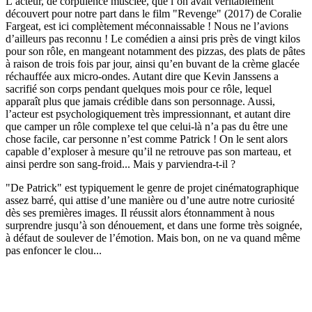
L’acteur, de corpulence musclée, que l’on avait véritablement
découvert pour notre part dans le film "Revenge" (2017) de Coralie
Fargeat, est ici complètement méconnaissable ! Nous ne l’avions
d’ailleurs pas reconnu ! Le comédien a ainsi pris près de vingt kilos
pour son rôle, en mangeant notamment des pizzas, des plats de pâtes
à raison de trois fois par jour, ainsi qu’en buvant de la crème glacée
réchauffée aux micro-ondes. Autant dire que Kevin Janssens a
sacrifié son corps pendant quelques mois pour ce rôle, lequel
apparaît plus que jamais crédible dans son personnage. Aussi,
l’acteur est psychologiquement très impressionnant, et autant dire
que camper un rôle complexe tel que celui-là n’a pas du être une
chose facile, car personne n’est comme Patrick ! On le sent alors
capable d’exploser à mesure qu’il ne retrouve pas son marteau, et
ainsi perdre son sang-froid... Mais y parviendra-t-il ?
"De Patrick" est typiquement le genre de projet cinématographique
assez barré, qui attise d’une manière ou d’une autre notre curiosité
dès ses premières images. Il réussit alors étonnamment à nous
surprendre jusqu’à son dénouement, et dans une forme très soignée,
à défaut de soulever de l’émotion. Mais bon, on ne va quand même
pas enfoncer le clou...