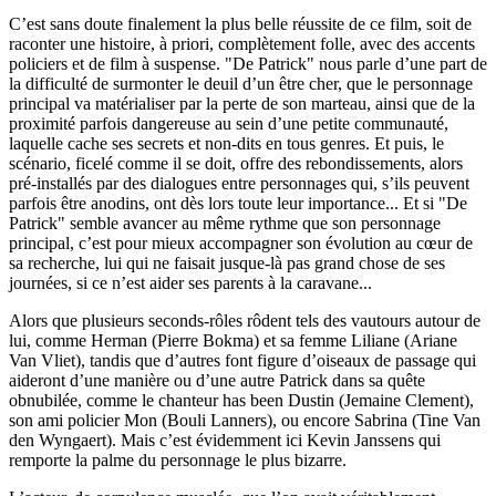
C’est sans doute finalement la plus belle réussite de ce film, soit de
raconter une histoire, à priori, complètement folle, avec des accents
policiers et de film à suspense. "De Patrick" nous parle d’une part de
la difficulté de surmonter le deuil d’un être cher, que le personnage
principal va matérialiser par la perte de son marteau, ainsi que de la
proximité parfois dangereuse au sein d’une petite communauté,
laquelle cache ses secrets et non-dits en tous genres. Et puis, le
scénario, ficelé comme il se doit, offre des rebondissements, alors
pré-installés par des dialogues entre personnages qui, s’ils peuvent
parfois être anodins, ont dès lors toute leur importance... Et si "De
Patrick" semble avancer au même rythme que son personnage
principal, c’est pour mieux accompagner son évolution au cœur de
sa recherche, lui qui ne faisait jusque-là pas grand chose de ses
journées, si ce n’est aider ses parents à la caravane...
Alors que plusieurs seconds-rôles rôdent tels des vautours autour de
lui, comme Herman (Pierre Bokma) et sa femme Liliane (Ariane
Van Vliet), tandis que d’autres font figure d’oiseaux de passage qui
aideront d’une manière ou d’une autre Patrick dans sa quête
obnubilée, comme le chanteur has been Dustin (Jemaine Clement),
son ami policier Mon (Bouli Lanners), ou encore Sabrina (Tine Van
den Wyngaert). Mais c’est évidemment ici Kevin Janssens qui
remporte la palme du personnage le plus bizarre.