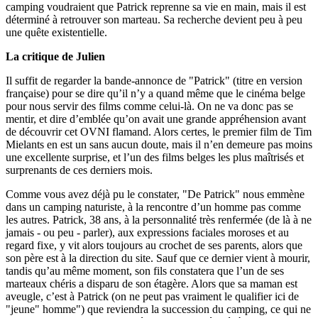
camping voudraient que Patrick reprenne sa vie en main, mais il est
déterminé à retrouver son marteau. Sa recherche devient peu à peu
une quête existentielle.
La critique de Julien
Il suffit de regarder la bande-annonce de "Patrick" (titre en version
française) pour se dire qu’il n’y a quand même que le cinéma belge
pour nous servir des films comme celui-là. On ne va donc pas se
mentir, et dire d’emblée qu’on avait une grande appréhension avant
de découvrir cet OVNI flamand. Alors certes, le premier film de Tim
Mielants en est un sans aucun doute, mais il n’en demeure pas moins
une excellente surprise, et l’un des films belges les plus maîtrisés et
surprenants de ces derniers mois.
Comme vous avez déjà pu le constater, "De Patrick" nous emmène
dans un camping naturiste, à la rencontre d’un homme pas comme
les autres. Patrick, 38 ans, à la personnalité très renfermée (de là à ne
jamais - ou peu - parler), aux expressions faciales moroses et au
regard fixe, y vit alors toujours au crochet de ses parents, alors que
son père est à la direction du site. Sauf que ce dernier vient à mourir,
tandis qu’au même moment, son fils constatera que l’un de ses
marteaux chéris a disparu de son étagère. Alors que sa maman est
aveugle, c’est à Patrick (on ne peut pas vraiment le qualifier ici de
"jeune" homme") que reviendra la succession du camping, ce qui ne