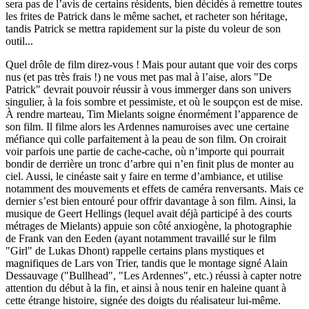
sera pas de l’avis de certains résidents, bien décidés à remettre toutes
les frites de Patrick dans le même sachet, et racheter son héritage,
tandis Patrick se mettra rapidement sur la piste du voleur de son
outil...
Quel drôle de film direz-vous ! Mais pour autant que voir des corps
nus (et pas très frais !) ne vous met pas mal à l’aise, alors "De
Patrick" devrait pouvoir réussir à vous immerger dans son univers
singulier, à la fois sombre et pessimiste, et où le soupçon est de mise.
À rendre marteau, Tim Mielants soigne énormément l’apparence de
son film. Il filme alors les Ardennes namuroises avec une certaine
méfiance qui colle parfaitement à la peau de son film. On croirait
voir parfois une partie de cache-cache, où n’importe qui pourrait
bondir de derrière un tronc d’arbre qui n’en finit plus de monter au
ciel. Aussi, le cinéaste sait y faire en terme d’ambiance, et utilise
notamment des mouvements et effets de caméra renversants. Mais ce
dernier s’est bien entouré pour offrir davantage à son film. Ainsi, la
musique de Geert Hellings (lequel avait déjà participé à des courts
métrages de Mielants) appuie son côté anxiogène, la photographie
de Frank van den Eeden (ayant notamment travaillé sur le film
"Girl" de Lukas Dhont) rappelle certains plans mystiques et
magnifiques de Lars von Trier, tandis que le montage signé Alain
Dessauvage ("Bullhead", "Les Ardennes", etc.) réussi à capter notre
attention du début à la fin, et ainsi à nous tenir en haleine quant à
cette étrange histoire, signée des doigts du réalisateur lui-même.