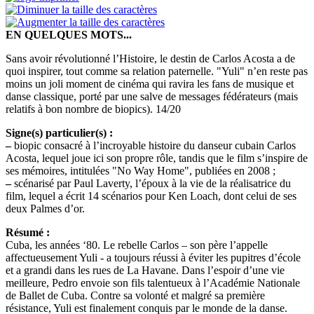
EN QUELQUES MOTS...
Sans avoir révolutionné l’Histoire, le destin de Carlos Acosta a de
quoi inspirer, tout comme sa relation paternelle. "Yuli" n’en reste pas
moins un joli moment de cinéma qui ravira les fans de musique et
danse classique, porté par une salve de messages fédérateurs (mais
relatifs à bon nombre de biopics). 14/20
Signe(s) particulier(s) :
–
biopic consacré à l’incroyable histoire du danseur cubain Carlos
Acosta, lequel joue ici son propre rôle, tandis que le film s’inspire de
ses mémoires, intitulées "No Way Home", publiées en 2008 ;
–
scénarisé par Paul Laverty, l’époux à la vie de la réalisatrice du
film, lequel a écrit 14 scénarios pour Ken Loach, dont celui de ses
deux Palmes d’or.
Résumé :
Cuba, les années ‘80. Le rebelle Carlos – son père l’appelle
affectueusement Yuli - a toujours réussi à éviter les pupitres d’école
et a grandi dans les rues de La Havane. Dans l’espoir d’une vie
meilleure, Pedro envoie son fils talentueux à l’Académie Nationale
de Ballet de Cuba. Contre sa volonté et malgré sa première
résistance, Yuli est finalement conquis par le monde de la danse.