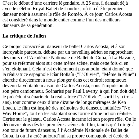
C’est le début d’une carrière légendaire. A 25 ans, il dansait déjà
avec le célèbre Royal Ballet de Londres, où il a été le premier
danseur noir à assumer le rôle de Roméo. À ce jour, Carlos Acosta
est considéré dans le monde entier comme l’un des meilleurs
danseurs de sa génération.
La critique de Julien
Ce biopic consacré au danseur de ballet Carlos Acosta, et à son
incroyable parcours, débute par un travelling aérien se rapprochant
des murs de l’Académie Nationale de Ballet de Cuba, à La Havane,
pour se refermer alors sur cette même scène, mais cette fois-ci en
s’en éloignant. Cela n’est évidemment pas anodin, étant donné que
la réalisatrice espagnole Icíar Bollaín ("L’Olivier", "Même la Pluie")
cherche directement à nous plonger dans cet endroit somptueux,
devenu la véritable maison de Carlos Acosta, sous l’impulsion de
son père camionneur. Scénarisé par Paul Laverty, à qui l’on doit déjà
le précédent scénario de la réalisatrice ("L’Olivier", sorti il y a trois
ans), tout comme ceux d’une dizaine de longs métrages de Ken
Loach, le film est inspiré des mémoires du danseur, intitulées "No
Way Home", tout en les adaptant sous forme d’une fiction réaliste.
Cerise sur le gâteau, Carlos Acosta incarne ici son propre rôle. On le
découvre alors dès les premières scènes du film, tandis qu’il dirige à
son tour de futurs danseurs, à l’Académie Nationale de Ballet de
Cuba, là où il a créé aujourd’hui sa propre compagnie et école de