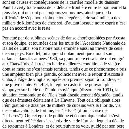
sont en causes et conséquences de la carrière modèle du danseur.
Paul Laverty traite aussi de la délicate frontière entre le bonheur et la
réussite, qui ne sont pas toujours synonymes, ainsi que de la
difficulté de s’épanouir loin de tous repères et de sa famille, à des
milliers de kilomètres de chez soi, d’autant lorsque notre esprit n’est
pas en accord avec le reste.
Ponctué par de sublimes scènes de danse chorégraphiées par Acosta
et son équipe, et tournées dans les murs de l’Académie Nationale de
Ballet de Cuba, son histoire nous emmène aussi au travers de celle
de son pays. En effet, on apprend notamment que durant son
enfance, dans les années 1980, sa grand-mère et sa tante ont émigré
aux Etats-Unis, à la recherche de meilleures conditions de vie (ce
dont sa mère ne s’est jamais remise), tandis que ce phénomène a pris
une ampleur bien plus grande, coïncidant avec le retour d’Acosta à
Cuba, à l’âge de vingt ans, après son premier séjour à Londres, et
une grave chute. En effet, le régime castriste ne pouvant plus
s’appuyer sur l’aide de l’Union soviétique (dissoute en 1991), la
situation économique de l’île s’était drastiquement dégradée, tandis
que des émeutes éclataient à La Havane. Tout cela obligeait alors
l’émigration de dizaines de milliers de cubains vers la Floride, via
des embarcations de fortune, les "balsas" (d’où la crise des
"balseros"). Or, cet épisode politique et économique cubain s’est
directement reflété dans les choix de vie de l’artiste, lequel a décidé
de retourner à Londres, et de poursuivre sa voie, guidé par son père,