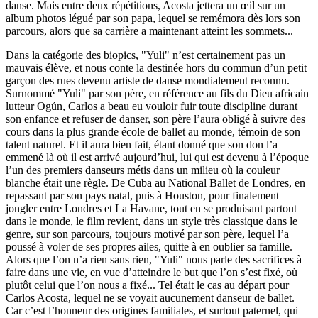
danse. Mais entre deux répétitions, Acosta jettera un œil sur un
album photos légué par son papa, lequel se remémora dès lors son
parcours, alors que sa carrière a maintenant atteint les sommets...
Dans la catégorie des biopics, "Yuli" n’est certainement pas un
mauvais élève, et nous conte la destinée hors du commun d’un petit
garçon des rues devenu artiste de danse mondialement reconnu.
Surnommé "Yuli" par son père, en référence au fils du Dieu africain
lutteur Ogún, Carlos a beau eu vouloir fuir toute discipline durant
son enfance et refuser de danser, son père l’aura obligé à suivre des
cours dans la plus grande école de ballet au monde, témoin de son
talent naturel. Et il aura bien fait, étant donné que son don l’a
emmené là où il est arrivé aujourd’hui, lui qui est devenu à l’époque
l’un des premiers danseurs métis dans un milieu où la couleur
blanche était une règle. De Cuba au National Ballet de Londres, en
repassant par son pays natal, puis à Houston, pour finalement
jongler entre Londres et La Havane, tout en se produisant partout
dans le monde, le film revient, dans un style très classique dans le
genre, sur son parcours, toujours motivé par son père, lequel l’a
poussé à voler de ses propres ailes, quitte à en oublier sa famille.
Alors que l’on n’a rien sans rien, "Yuli" nous parle des sacrifices à
faire dans une vie, en vue d’atteindre le but que l’on s’est fixé, où
plutôt celui que l’on nous a fixé... Tel était le cas au départ pour
Carlos Acosta, lequel ne se voyait aucunement danseur de ballet.
Car c’est l’honneur des origines familiales, et surtout paternel, qui