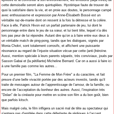
cette demoiselle seront alors quintuplées. Hystérique faute de trouver de
quoi la satisfaire dans la vie, et en proie aux doutes, le personnage campé
avec enthousiasme et expression par Anne-Élisabeth Bossé est un
véritable raz-de-marée dont on ressent à la fois la détresse et la colère.
Face à elle, Patrick Hivon est un parfait partenaire de jeu, lui dont le
personnage entre dans le jeu de sa sœur, et lui tient tête, lequel n’a dès
lors pas peur de lui répondre. Autant dire qu’on a à faire entre eux deux à
un véritable match de ping-pong, tandis que les dialogues, signés par
Monia Chokri, sont totalement corrosifs, et affichent une puissante
résonance au regard de l’injuste situation vécue par cette (anti-)héroïne.
Aussi, mention spéciale à leurs parents séparés, très conviviaux, joués par
Sasson Gabai et (la pétillante) Micheline Bernard. Car on a aussi à faire ici
à une famille pas comme les autres...
Pour un premier film, "La Femme de Mon Frère" a du caractère, et fait
preuve d’une belle vivacité portée par des acteurs investis, tandis qu’il
traite de messages autour de l’apprentissage de l’amour, de la famille, ou
encore de l’acceptation du bonheur des autres. Aussi, l’inspiration très
"Dolan" de la cinéaste pour mettre en scène son film a du bon goût, bien
que parfois kitsch.
Mais malgré cela, le film infligera un sacré mal de tête au spectateur qui
n’entrera pas d’emblée dans cette déferlante de répliques à l’accent