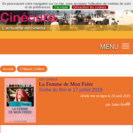
En poursuivant votre navigation sur ce site, vous acceptez l’utilisation de cookies de suivi
et de préférences
J’accepte
Désactiver les cookies
MENU
accueil
Critiques (Julien)
ASIF KAPADIA
La Femme de Mon Frère
Sortie du film le 17 juillet 2019
Article mis en ligne le
24 août 2019
par
Julien Brnl