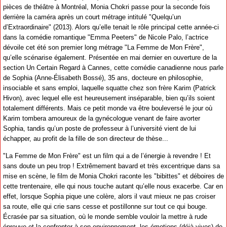
pièces de théâtre à Montréal, Monia Chokri passe pour la seconde fois
derrière la caméra après un court métrage intitulé "Quelqu’un
d’Extraordinaire" (2013). Alors qu’elle tenait le rôle principal cette année-ci
dans la comédie romantique "Emma Peeters" de Nicole Palo, l’actrice
dévoile cet été son premier long métrage "La Femme de Mon Frère",
qu’elle scénarise également. Présentée en mai dernier en ouverture de la
section Un Certain Regard à Cannes, cette comédie canadienne nous parle
de Sophia (Anne-Élisabeth Bossé), 35 ans, docteure en philosophie,
insociable et sans emploi, laquelle squatte chez son frère Karim (Patrick
Hivon), avec lequel elle est heureusement inséparable, bien qu’ils soient
totalement différents. Mais ce petit monde va être bouleversé le jour où
Karim tombera amoureux de la gynécologue venant de faire avorter
Sophia, tandis qu’un poste de professeur à l’université vient de lui
échapper, au profit de la fille de son directeur de thèse...
"La Femme de Mon Frère" est un film qui a de l’énergie à revendre ! Et
sans doute un peu trop ! Extrêmement bavard et très excentrique dans sa
mise en scène, le film de Monia Chokri raconte les "bibittes" et déboires de
cette trentenaire, elle qui nous touche autant qu’elle nous exacerbe. Car en
effet, lorsque Sophia pique une colère, alors il vaut mieux ne pas croiser
sa route, elle qui crie sans cesse et postillonne sur tout ce qui bouge.
Écrasée par sa situation, où le monde semble vouloir la mettre à rude
épreuve et la confronter à son environnement, les émotions (déjà vives) de