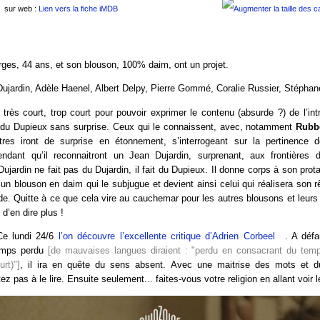
sur web :
Lien vers la fiche iMDB
ges, 44 ans, et son blouson, 100% daim, ont un projet.
ujardin, Adèle Haenel, Albert Delpy, Pierre Gommé, Coralie Russier, Stéphan
très court, trop court pour pouvoir exprimer le contenu (absurde ?) de l’int
t du Dupieux sans surprise. Ceux qui le connaissent, avec, notamment
Rubb
tres iront de surprise en étonnement, s’interrogeant sur la pertinence
dant qu’il reconnaitront un Jean Dujardin, surprenant, aux frontières d
Dujardin ne fait pas du Dujardin, il fait du Dupieux. Il donne corps à son prota
un blouson en daim qui le subjugue et devient ainsi celui qui réalisera son rê
. Quitte à ce que cela vire au cauchemar pour les autres blousons et leurs 
e d’en dire plus !
e lundi 24/6
l’on découvre l’excellente critique d’Adrien Corbeel
. A défa
emps perdu
[de mauvaises langues diraient : "perdu en consacrant du temp
rt)"]
, il ira en quête du sens absent. Avec une maitrise des mots et d
ez pas à le lire. Ensuite seulement... faites-vous votre religion en allant voir le