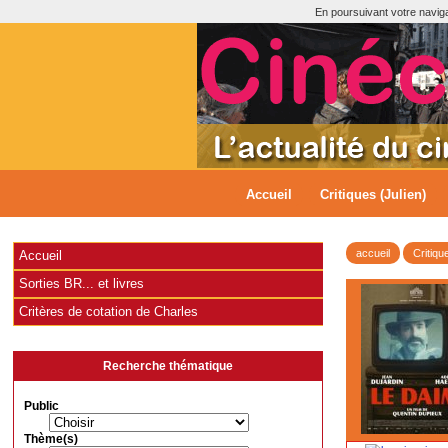
En poursuivant votre navigat
Accueil
Critiques (Julien)
accueil
Critiqu
Accueil
Sorties BR... et livres
Critères de cotation de Charles
Recherche thématique
Public
Thème(s)