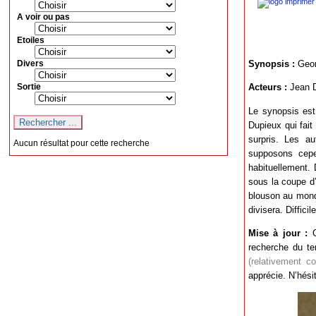
A voir ou pas
Etoiles
Divers
Synopsis :
Geor
Sortie
Acteurs :
Jean D
Le synopsis est 
Dupieux qui fai
surpris. Les au
Aucun résultat pour cette recherche
supposons cepen
habituellement. 
sous la coupe d’
blouson au monde
divisera. Difficil
Mise à jour :
C
recherche du t
(relativement cou
apprécie. N’hésit