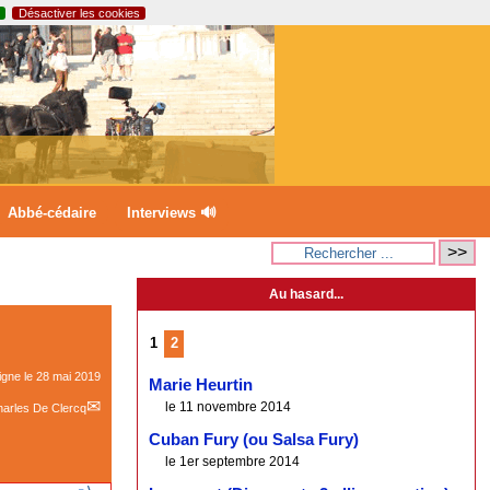
Désactiver les cookies
Abbé-cédaire
Interviews 🔊
Au hasard...
1
2
ligne le
28 mai 2019
Marie Heurtin
le 11 novembre 2014
arles De Clercq
Cuban Fury (ou Salsa Fury)
le 1er septembre 2014