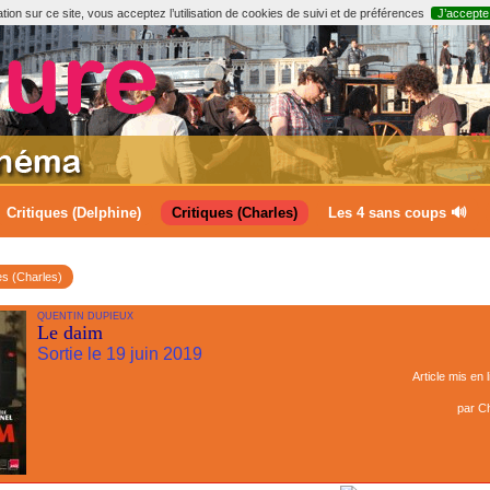
ion sur ce site, vous acceptez l’utilisation de cookies de suivi et de préférences
J’accepte
Critiques (Delphine)
Critiques (Charles)
Les 4 sans coups 🔊
es (Charles)
QUENTIN DUPIEUX
Le daim
Sortie le 19 juin 2019
Article mis en 
par
Ch