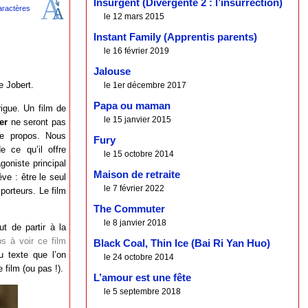
Insurgent (Divergente 2 : l’insurrection)
le 12 mars 2015
Instant Family (Apprentis parents)
le 16 février 2019
Jalouse
e Jobert.
le 1er décembre 2017
Papa ou maman
rigue. Un film de
le 15 janvier 2015
er
ne seront pas
 de propos. Nous
Fury
e ce qu’il offre
le 15 octobre 2014
goniste principal
Maison de retraite
ve : être le seul
le 7 février 2022
porteurs. Le film
The Commuter
le 8 janvier 2018
ut de partir à la
s à voir ce film
Black Coal, Thin Ice (Bai Ri Yan Huo)
u texte que l’on
le 24 octobre 2014
 film (ou pas !).
L’amour est une fête
le 5 septembre 2018