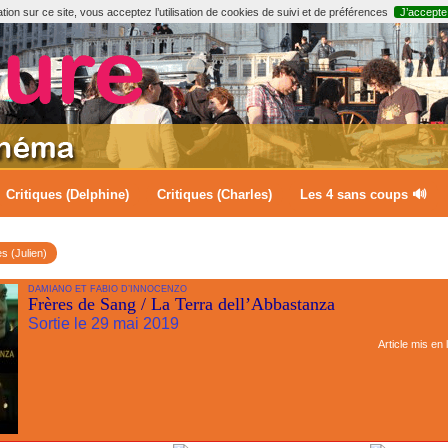
ion sur ce site, vous acceptez l’utilisation de cookies de suivi et de préférences
J’accepte
Critiques (Delphine)
Critiques (Charles)
Les 4 sans coups 🔊
es (Julien)
DAMIANO ET FABIO D’INNOCENZO
Frères de Sang / La Terra dell’Abbastanza
Sortie le 29 mai 2019
Article mis en 