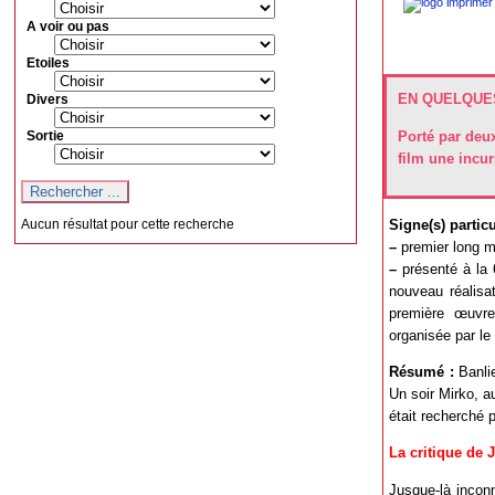
A voir ou pas
Etoiles
EN QUELQUES
Divers
Sortie
Porté par deu
film une incur
Signe(s) particul
Aucun résultat pour cette recherche
–
premier long m
–
présenté à la 6
nouveau réalisat
première œuvr
organisée par le
Résumé :
Banlie
Un soir Mirko, au
était recherché 
La critique de 
Jusque-là inconn