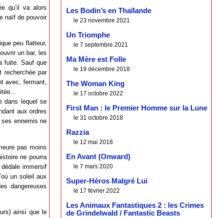
ée qu’il va alors
Les Bodin’s en Thaïlande
e naïf de pouvoir
le 23 novembre 2021
Un Triomphe
ue peu flatteur,
le 7 septembre 2021
ouvrir un bar, les
Ma Mère est Folle
a fuite. Sauf que
le 19 décembre 2018
it recherchée par
ont avec, fermant,
The Woman King
tée...
le 17 octobre 2022
e dans lequel se
First Man : le Premier Homme sur la Lune
ondant aux ordres
le 31 octobre 2018
ue ses ennemis ne
Razzia
le 12 mai 2018
demeure pas moins
En Avant (Onward)
istoire ne pourra
 dédale immersif
le 7 mars 2020
’où un soleil aux
Super-Héros Malgré Lui
des dangereuses
le 17 février 2022
Les Animaux Fantastiques 2 : les Crimes
eurs) ainsi que le
de Grindelwald / Fantastic Beasts