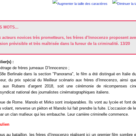
 MOTS...
x acteurs novices très prometteurs, les frères d’Innocenzo proposent ave
sion prévisible et très maîtrisée dans la fureur de la criminalité. 13/20
ier(s) :
étrage de frères jumeaux D’Innocenzo ;
8e Berlinale dans la section "Panorama", le film a été distingué en Italie du
eur, du prix spécial du Meilleur scénario aux frères d’Innocenzo, ainsi qu
e aux Rubans d’argent 2018, soit une cérémonie de récompenses ciné
 syndicat national des journalistes cinématographiques italiens.
ue de Rome. Manolo et Mirko sont inséparables. Ils vont au lycée et font de
 volant, renverse un piéton et Manolo lui fait prendre la fuite. L’occasion de 
par un clan mafieux qui les embauche. Leur carrière criminelle commence.
Julien
us au bataillon, les frères d’Innocenzo réalisent ici un premier film sombre 