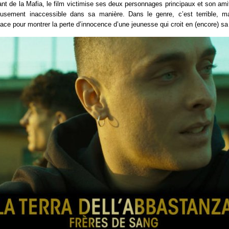
t de la Mafia, le film victimise ses deux personnages principaux et son am
usement inaccessible dans sa manière. Dans le genre, c’est terrible, m
ace pour montrer la perte d’innocence d’une jeunesse qui croit en (encore) s