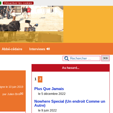
Désactiver les cookies
Abbé-cédaire
Interviews 🔊
Au hasard...
1
2
ligne le
10 juin 2019
Plus Que Jamais
le 5 décembre 2022
par
Julien Brnl
Nowhere Special (Un endroit Comme un
Autre)
le 9 juin 2022