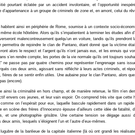
tié pourtant éclatée par un accident involontaire, et l’opportunité inespér
elle d’appartenance à un groupe de criminels de zone et, en amont, celui du rêv
.
 habitent ainsi en périphérie de Rome, soumise à un contexte socio-économiq
 même école hôtelière. Alors qu’ils s’impatientent à terminer les études afin d’
erseront malencontreusement quelqu’un en voiture, tandis qu’ils prendront l
r permettra de rejoindre le clan de Pantano, étant donné que la victime éta
evront alors le respect et l’argent qu’ils n’ont jamais eus, et les ennuis qui v
 sans s’en rendre compte, les portes de la vie normale qu’ils ont toujours souhai
" ne passe pas par quatre chemins pour représenter l’engrenage sans issu
qués ces deux amis, agissant sans réfléchir à leurs actes criminels, et rép
 fières de se sentir enfin utiles. Une aubaine pour le clan Pantano, alors q
pas (encore).
e ainsi la criminalité en hors champ, et de manière retenue, le film n’en 
uctif envers ces jeunes, et leur vain espoir. On comprend très vite que cette h
 comme on l’espérait pour eux, laquelle bascule rapidement dans un rapide
e en scène des frères d’Innocenzo épouse d’ailleurs cette idée de fatalité, d
s, et une photographie grisâtre. Une certaine tension se dégage aussi 
s deux amis, lesquels s’éloignent l’un et l’autre d’eux-mêmes.
t lugubre de la banlieue de la capitale italienne (là où ont grandi les réalisat