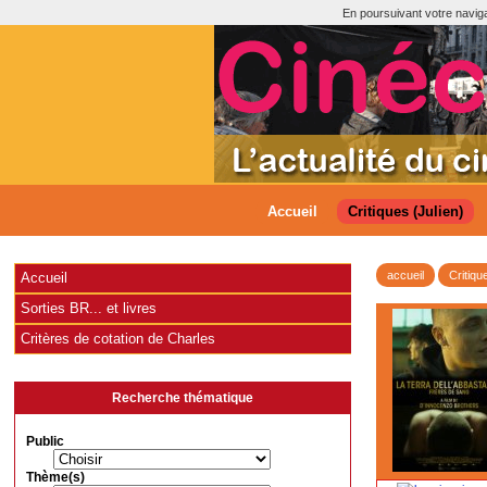
En poursuivant votre navigat
Accueil
Critiques (Julien)
accueil
Critiqu
Accueil
Sorties BR... et livres
Critères de cotation de Charles
Recherche thématique
Public
Thème(s)