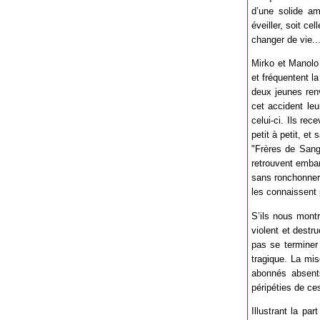
d’une solide ami
éveiller, soit c
changer de vie..
Mirko et Manolo
et fréquentent la
deux jeunes renv
cet accident leu
celui-ci. Ils rec
petit à petit, et
"Frères de Sang
retrouvent embar
sans ronchonner,
les connaissent 
S’ils nous montr
violent et destr
pas se terminer
tragique. La mis
abonnés absent
péripéties de ce
Illustrant la par