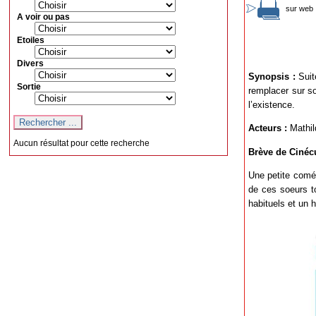
sur web 
A voir ou pas
Etoiles
Divers
Synopsis :
Suit
Sortie
remplacer sur so
l’existence.
Acteurs :
Mathil
Aucun résultat pour cette recherche
Brève de Cinéc
Une petite coméd
de ces soeurs t
habituels et un 