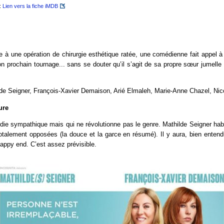
:
Lien vers la fiche iMDB
e à une opération de chirurgie esthétique ratée, une comédienne fait appel à
n prochain tournage... sans se douter qu’il s’agit de sa propre sœur jumelle d
de Seigner, François-Xavier Demaison, Arié Elmaleh, Marie-Anne Chazel, Nic
ure
ie sympathique mais qui ne révolutionne pas le genre. Mathilde Seigner habi
otalement opposées (la douce et la garce en résumé). Il y aura, bien entend
happy end. C’est assez prévisible.