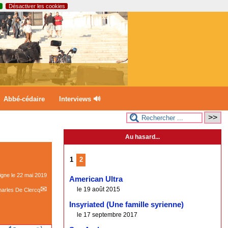
Désactiver les cookies
Abbé-cédaire
Interviews 🔊
Au hasard...
1
2
ligne le
22 mai 2019
American Ultra
le 19 août 2015
arles De Clercq
Insyriated (Une famille syrienne)
le 17 septembre 2017