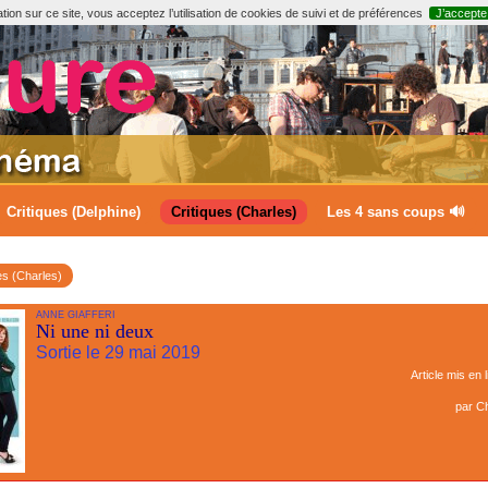
ion sur ce site, vous acceptez l’utilisation de cookies de suivi et de préférences
J’accepte
Critiques (Delphine)
Critiques (Charles)
Les 4 sans coups 🔊
es (Charles)
ANNE GIAFFERI
Ni une ni deux
Sortie le 29 mai 2019
Article mis en 
par
Ch