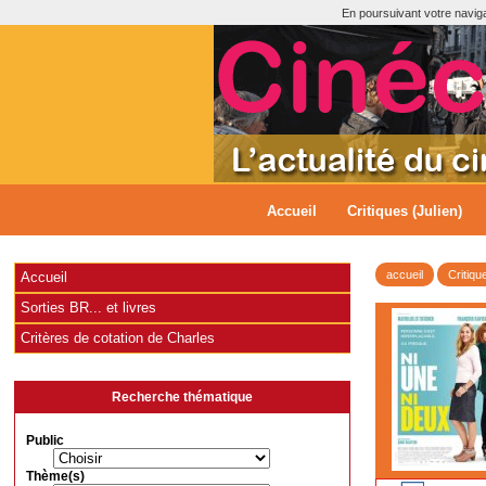
En poursuivant votre navigat
Accueil
Critiques (Julien)
accueil
Critiqu
Accueil
Sorties BR... et livres
Critères de cotation de Charles
Recherche thématique
Public
Thème(s)