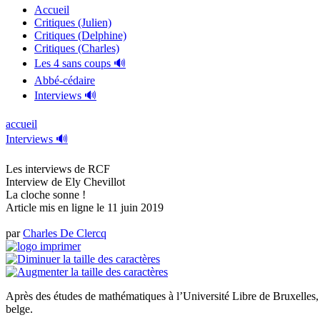
Accueil
Critiques (Julien)
Critiques (Delphine)
Critiques (Charles)
Les 4 sans coups 🔊
Abbé-cédaire
Interviews 🔊
accueil
Interviews 🔊
Les interviews de RCF
Interview de Ely Chevillot
La cloche sonne !
Article mis en ligne le
11 juin 2019
par
Charles De Clercq
Après des études de mathématiques à l’Université Libre de Bruxelles, E
belge.