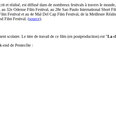
rit et réalisé, est diffusé dans de nombreux festivals à travers le mond
 au 32e Odense Film Festival, au 28e Sao Paulo International Short Fil
Film Festival et au 4e Mal Del Cap Film Festival, de la Meilleure Réal
 Film Festival. (
source
).
t scolaire. Le titre de travail de ce film (en postproduction) est "
La c
k-end de Pentecôte :