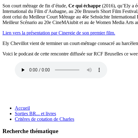
Son court métrage de fin d’étude,
Ce qui échappe
(2016), qu’Ely a éc
International du Film d’Aubagne, au 20e Brussels Short Film Festival,
dont celui du Meilleur Court Métrage au 46e Sehsüchte International 
Meilleur Scénario au 20e CineMAiubit et au 4e Women Media Arts and
Lien vers la présentation par Cinergie de son premier film.
Ely Chevillot vient de terminer un court-métrage consacré au harcèlemen
Voici le podcast de cette rencontre diffusée sur RCF Bruxelles ce wee
Accueil
Sorties BR... et livres
Critères de cotation de Charles
Recherche thématique