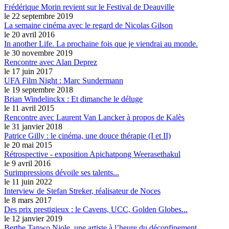
Frédérique Morin revient sur le Festival de Deauville
le 22 septembre 2019
La semaine cinéma avec le regard de Nicolas Gilson
le 20 avril 2016
In another Life. La prochaine fois que je viendrai au monde.
le 30 novembre 2019
Rencontre avec Alan Deprez
le 17 juin 2017
UFA Film Night : Marc Sundermann
le 19 septembre 2018
Brian Windelinckx : Et dimanche le déluge
le 11 avril 2015
Rencontre avec Laurent Van Lancker à propos de Kalès
le 31 janvier 2018
Patrice Gilly : le cinéma, une douce thérapie (I et II)
le 20 mai 2015
Rétrospective - exposition Apichatpong Weerasethakul
le 9 avril 2016
Surimpressions dévoile ses talents...
le 11 juin 2022
Interview de Stefan Streker, réalisateur de Noces
le 8 mars 2017
Des prix prestigieux : le Cavens, UCC, Golden Globes...
le 12 janvier 2019
Berthe Tanwo Njole, une artiste à l’heure du déconfinement