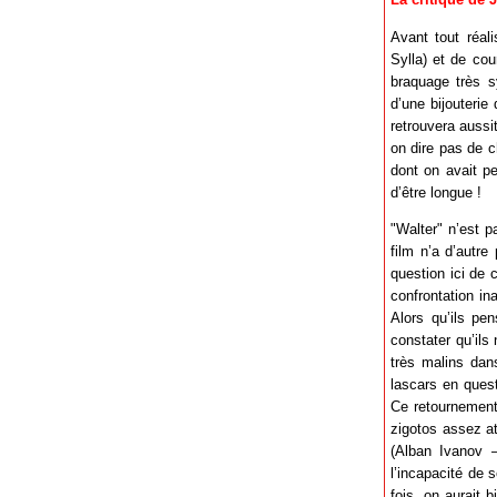
Avant tout réal
Sylla) et de cou
braquage très s
d’une bijouteri
retrouvera aussi
on dire pas de 
dont on avait pe
d’être longue !
"Walter" n’est p
film n’a d’autre
question ici de 
confrontation in
Alors qu’ils pen
constater qu’ils
très malins dans
lascars en quest
Ce retournement
zigotos assez at
(Alban Ivanov 
l’incapacité de 
fois, on aurait 