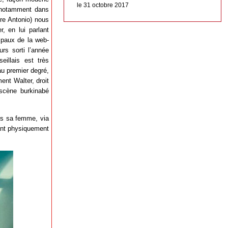
le 31 octobre 2017
u notamment dans
dre Antonio) nous
, en lui parlant
ipaux de la web-
urs sorti l’année
eillais est très
au premier degré,
ent Walter, droit
 scène burkinabé
ers sa femme, via
sant physiquement