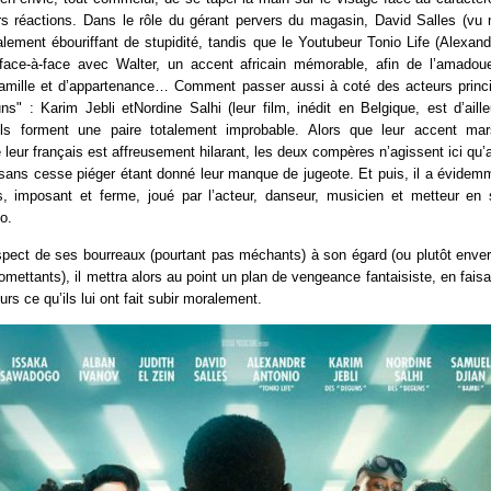
urs réactions. Dans le rôle du gérant pervers du magasin, David Salles (v
alement ébouriffant de stupidité, tandis que le Youtubeur Tonio Life (Alexan
n face-à-face avec Walter, un accent africain mémorable, afin de l’amadouer
mille et d’appartenance… Comment passer aussi à coté des acteurs princ
s" : Karim Jebli etNordine Salhi (leur film, inédit en Belgique, est d’aille
ls forment une paire totalement improbable. Alors que leur accent mars
 leur français est affreusement hilarant, les deux compères n’agissent ici qu’
 sans cesse piéger étant donné leur manque de jugeote. Et puis, il a évidemm
, imposant et ferme, joué par l’acteur, danseur, musicien et metteur en
o.
espect de ses bourreaux (pourtant pas méchants) à son égard (ou plutôt env
ttants), il mettra alors au point un plan de vengeance fantaisiste, en fai
rs ce qu’ils lui ont fait subir moralement.