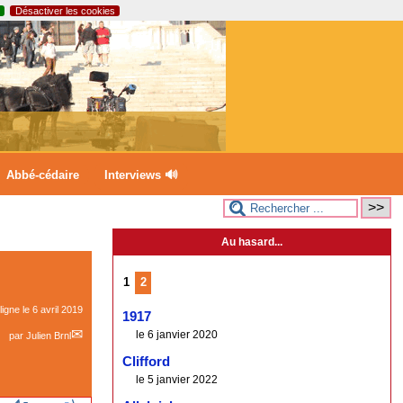
Désactiver les cookies
Abbé-cédaire
Interviews 🔊
Au hasard...
1
2
ligne le
6 avril 2019
1917
le 6 janvier 2020
par
Julien Brnl
Clifford
le 5 janvier 2022