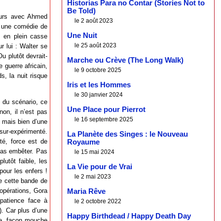
Historias Para no Contar (Stories Not to
Be Told)
beurs avec Ahmed
le 2 août 2023
", une comédie de
Une Nuit
, en plein casse
le 25 août 2023
 lui : Walter se
u plutôt devrait-
Marche ou Crève (The Long Walk)
guerre africain,
le 9 octobre 2025
s, la nuit risque
Iris et les Hommes
le 30 janvier 2024
é du scénario, ce
Une Place pour Pierrot
non, il n’est pas
le 16 septembre 2025
, mais bien d’une
 sur-expérimenté.
La Planète des Singes : le Nouveau
ité, force est de
Royaume
 pas embêter. Pas
le 15 mai 2024
lutôt faible, les
La Vie pour de Vrai
pour les enfers !
le 2 mai 2023
e cette bande de
 opérations, Gora
Maria Rêve
patience face à
le 2 octobre 2022
). Car plus d’une
Happy Birthdead / Happy Death Day
ère, façon mouche