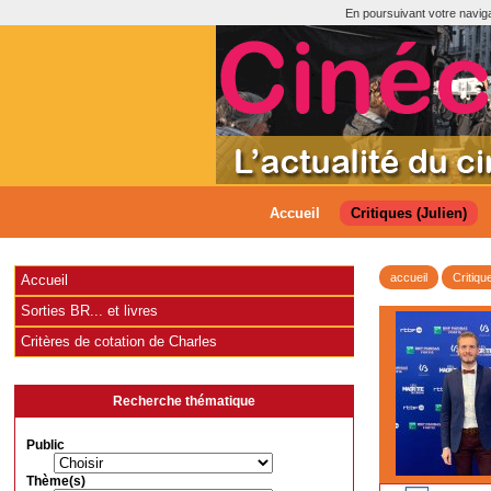
En poursuivant votre navigat
Accueil
Critiques (Julien)
accueil
Critiqu
Accueil
Sorties BR... et livres
Critères de cotation de Charles
Recherche thématique
Public
Thème(s)