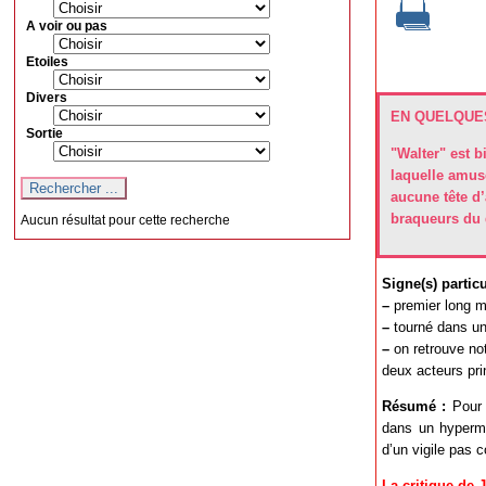
A voir ou pas
Etoiles
Divers
EN QUELQUES
Sortie
"Walter" est 
laquelle amuse
aucune tête d
braqueurs du 
Aucun résultat pour cette recherche
Signe(s) particul
–
premier long mé
–
tourné dans un
–
on retrouve not
deux acteurs pri
Résumé :
Pour G
dans un hyperma
d’un vigile pas 
La critique de 