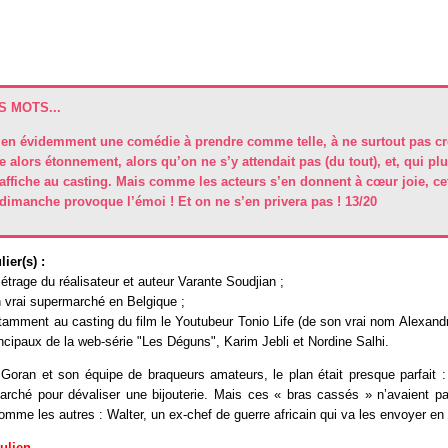
 MOTS...
bien évidemment une comédie à prendre comme telle, à ne surtout pas cr
 alors étonnement, alors qu’on ne s’y attendait pas (du tout), et, qui plu
’affiche au casting. Mais comme les acteurs s’en donnent à cœur joie, ce
dimanche provoque l’émoi ! Et on ne s’en privera pas ! 13/20
ier(s) :
trage du réalisateur et auteur Varante Soudjian ;
 vrai supermarché en Belgique ;
amment au casting du film le Youtubeur Tonio Life (de son vrai nom Alexandr
ncipaux de la web-série "Les Déguns", Karim Jebli et Nordine Salhi.
oran et son équipe de braqueurs amateurs, le plan était presque parfait : 
rché pour dévaliser une bijouterie. Mais ces « bras cassés » n’avaient pas
comme les autres : Walter, un ex-chef de guerre africain qui va les envoyer e
Julien