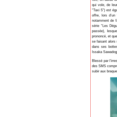
qui vole, de le
"Taxi 5") est ég
offre, lors d’u
notamment de fa
série "Les Dégun
passée), lesque
prononcé, et que
se faisant alors
dans ses bottes
Issaka Sawadog
Blessé par l’irr
des SMS comprome
subir aux braqueu