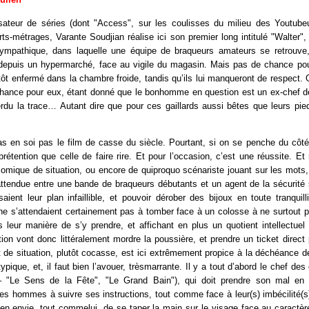
isateur de séries (dont "Access", sur les coulisses du milieu des Youtu
rts-métrages, Varante Soudjian réalise ici son premier long intitulé "Walter
ympathique, dans laquelle une équipe de braqueurs amateurs se retrouve
e depuis un hypermarché, face au vigile du magasin. Mais pas de chance pour
tôt enfermé dans la chambre froide, tandis qu’ils lui manqueront de respect. O
chance pour eux, étant donné que le bonhomme en question est un ex-chef de 
rdu la trace… Autant dire que pour ces gaillards aussi bêtes que leurs pied
as en soi pas le film de casse du siècle. Pourtant, si on se penche du côt
 prétention que celle de faire rire. Et pour l’occasion, c’est une réussite. Et 
comique de situation, ou encore de quiproquo scénariste jouant sur les mots
attendue entre une bande de braqueurs débutants et un agent de la sécurité
saient leur plan infaillible, et pouvoir dérober des bijoux en toute tranquill
 ne s’attendaient certainement pas à tomber face à un colosse à ne surtout
 leur manière de s’y prendre, et affichant en plus un quotient intellectuel p
ion vont donc littéralement mordre la poussière, et prendre un ticket direct 
 de situation, plutôt cocasse, est ici extrêmement propice à la déchéance d
ypique, et, il faut bien l’avouer, trèsmarrante. Il y a tout d’abord le chef des
– "Le Sens de la Fête", "Le Grand Bain"), qui doit prendre son mal en 
ses hommes à suivre ses instructions, tout comme face à leur(s) imbécilité(s
bien envie, tout commelui, de se taper la main sur le visage face au caract