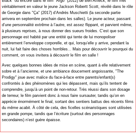
Black" ou encore dans le film "Argo" (2012) de Ben Affleck, le film met
véritablement en valeur le jeune Jackson Robertt Scott, révélé dans le rôle
de Georgie dans "Ça" (2017) d’Andrés Muschietti (la seconde partie
arrivera en septembre prochain dans les salles). Le jeune acteur, passant
d’une personnalité extrême à l’autre, est assez flippant, et parvient même,
à plusieurs reprises, à nous donner des sueurs froides. C’est que son
personnage est habité par une entité qui tente de lui monopoliser
entièrement l’enveloppe corporelle, et qui, lorsqu’elle y arrive, pendant la
nuit, lui fait faire des choses horribles... Mais pour découvrir le pourquoi du
comment, on vous invitera à découvrir le film en salle !
Avec quelques bonnes idées de mise en scène, quant à elle relativement
sobre et à l’ancienne, et une ambiance doucement angoissante, "The
Prodigy" joue avec malice du face-à-face entre parents/enfant(s)
confrontés à des phénomènes qui les dépassent, mais qu’ils tentent de
comprendre, jusqu’à un point de non-retour. Très réussi dans son dosage
de terreur, le film parvient donc à nous faire sursauter, tandis qu’on en
apprécie énormément le final, sortant des sentiers battus des récents films
du même acabit. À côté de cela, des ficelles scénaristiques sont utilisées
en grande pompe, tandis que l’écriture (surtout des personnages
secondaires) n’est guère épaisse.