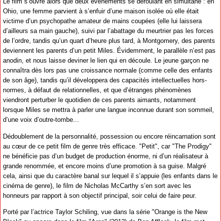
Le film s’ouvre alors que deux événements se déroulant en simultané : en
Ohio, une femme parvient à s’enfuir d’une maison isolée où elle était
victime d’un psychopathe amateur de mains coupées (elle lui laissera
d’ailleurs sa main gauche), suivi par l’abattage du meurtrier pas les forces
de l’ordre, tandis qu’un quart d’heure plus tard, à Montgomery, des parents
deviennent les parents d’un petit Miles. Évidemment, le parallèle n’est pas
anodin, et nous laisse deviner le lien qui en découle. Le jeune garçon ne
connaîtra dès lors pas une croissance normale (comme celle des enfants
de son âge), tandis qu’il développera des capacités intellectuelles hors-
normes, à défaut de relationnelles, et que d’étranges phénomènes
viendront perturber le quotidien de ces parents aimants, notamment
lorsque Miles se mettra à parler une langue inconnue durant son sommeil,
d’une voix d’outre-tombe...
Dédoublement de la personnalité, possession ou encore réincarnation sont
au cœur de ce petit film de genre très efficace. "Petit", car "The Prodigy"
ne bénéficie pas d’un budget de production énorme, ni d’un réalisateur à
grande renommée, et encore moins d’une promotion à sa guise. Malgré
cela, ainsi que du caractère banal sur lequel il s’appuie (les enfants dans le
cinéma de genre), le film de Nicholas McCarthy s’en sort avec les
honneurs par rapport à son objectif principal, soir celui de faire peur.
Porté par l’actrice Taylor Schiling, vue dans la série "Orange is the New