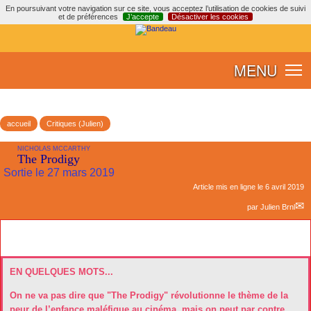
En poursuivant votre navigation sur ce site, vous acceptez l’utilisation de cookies de suivi
et de préférences
J’accepte
Désactiver les cookies
MENU
accueil
Critiques (Julien)
NICHOLAS MCCARTHY
The Prodigy
Sortie le 27 mars 2019
Article mis en ligne le
6 avril 2019
par
Julien Brnl
EN QUELQUES MOTS...
On ne va pas dire que "The Prodigy" révolutionne le thème de la
peur de l’enfance maléfique au cinéma, mais on peut par contre