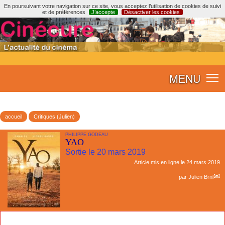
En poursuivant votre navigation sur ce site, vous acceptez l’utilisation de cookies de suivi
et de préférences
J’accepte
Désactiver les cookies
MENU
accueil
Critiques (Julien)
PHILIPPE GODEAU
YAO
Sortie le 20 mars 2019
Article mis en ligne le
24 mars 2019
par
Julien Brnl