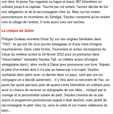
son rêve, le jeune Yao organise sa fugue et brave 387 kilomètres en
solitaire jusqu’à la capitale. Touché par cet enfant, l’acteur décide de fuir
ses obligations et de le raccompagner chez lui. Mais sur les routes
poussiéreuses et incertaines du Sénégal, Seydou comprend qu’en roulant
vers le village de l’enfant, il roule aussi vers ses racines.
La critique de Julien
Philippe Godeau emmène Omar Sy sur ses origines familiales dans
"YAO", lui qui est fils d’un ouvrier sénégalais et d’une mère d’origine
mauritanienne. Dans cette fiction, l’humoriste et acteur récompensé du
César du meilleur acteur le 24 février 2012 pour sa prestation dans
"Intouchables" interprète Seydou Tall, un célèbre acteur (d’origine
sénégalaise donc), alors invité à Dakar pour promouvoir son livre. Séparé,
et père d’un enfant dont il n’a pas pu beaucoup s’occuper, Seydou
souhaitait alors partir avec ce dernier dans ce pays, sauf que son ex-
compagne en a décidé autrement... Il y fera alors la rencontre de Yao, un
jeune fan ayant parcouru près de quatre-cents kilomètres en solitaire pour
avoir la chance de recevoir un autographe de son idole... Intrigué par le
courage et la personnalité solaire du petit, Seydou choisira de ne pas
suivre le programme promotionnel auquel il était destiné, mais plutôt de
raccompagner le petit chez lui, sous le soleil et sur routes sableuses du
pays...