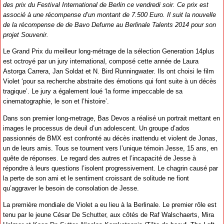
des prix du Festival International de Berlin ce vendredi soir. Ce prix est
associé à une récompense d’un montant de 7.500 Euro. Il suit la nouvelle
de la récompense de de Bavo Defurne au Berlinale Talents 2014 pour son
projet Souvenir.
Le Grand Prix du meilleur long-métrage de la sélection Generation 14plus
est octroyé par un jury international, composé cette année de Laura
Astorga Carrera, Jan Soldat et N. Bird Runningwater. Ils ont choisi le film
Violet ‘pour sa recherche abstraite des émotions qui font suite à un décès
tragique’. Le jury a également loué ‘la forme impeccable de sa
cinematographie, le son et l’histoire’.
Dans son premier long-metrage, Bas Devos a réalisé un portrait mettant en
images le processus de deuil d’un adolescent. Un groupe d’ados
passionnés de BMX est confronté au décès inattendu et violent de Jonas,
un de leurs amis. Tous se tournent vers l’unique témoin Jesse, 15 ans, en
quête de réponses. Le regard des autres et l’incapacité de Jesse à
répondre à leurs questions l’isolent progressivement. Le chagrin causé par
la perte de son ami et le sentiment croissant de solitude ne fiont
qu’aggraver le besoin de consolation de Jesse.
La première mondiale de Violet a eu lieu à la Berlinale. Le premier rôle est
tenu par le jeune César De Schutter, aux côtés de Raf Walschaerts, Mira