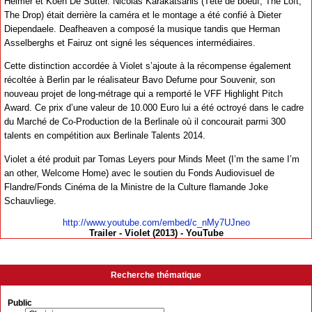
Helmer et Koen De Sutter. Nicolas Karakatsanis (Tête de boeuf, The Loft,
The Drop) était derrière la caméra et le montage a été confié à Dieter
Diependaele. Deafheaven a composé la musique tandis que Herman
Asselberghs et Fairuz ont signé les séquences intermédiaires.
Cette distinction accordée à Violet s’ajoute à la récompense également
récoltée à Berlin par le réalisateur Bavo Defurne pour Souvenir, son
nouveau projet de long-métrage qui a remporté le VFF Highlight Pitch
Award. Ce prix d’une valeur de 10.000 Euro lui a été octroyé dans le cadre
du Marché de Co-Production de la Berlinale où il concourait parmi 300
talents en compétition aux Berlinale Talents 2014.
Violet a été produit par Tomas Leyers pour Minds Meet (I’m the same I’m
an other, Welcome Home) avec le soutien du Fonds Audiovisuel de
Flandre/Fonds Cinéma de la Ministre de la Culture flamande Joke
Schauvliege.
http://www.youtube.com/embed/c_nMy7UJneo
Trailer - Violet (2013) - YouTube
Recherche thématique
Public