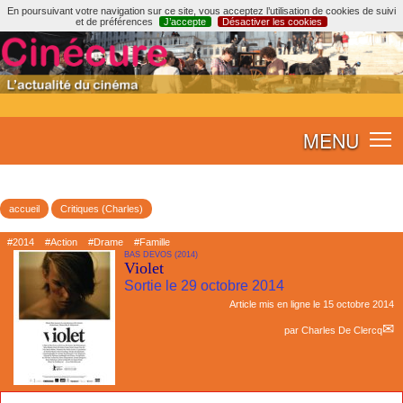
En poursuivant votre navigation sur ce site, vous acceptez l’utilisation de cookies de suivi
et de préférences
J’accepte
Désactiver les cookies
MENU
accueil
Critiques (Charles)
#2014
#Action
#Drame
#Famille
BAS DEVOS (2014)
Violet
Sortie le 29 octobre 2014
Article mis en ligne le
15 octobre 2014
par
Charles De Clercq