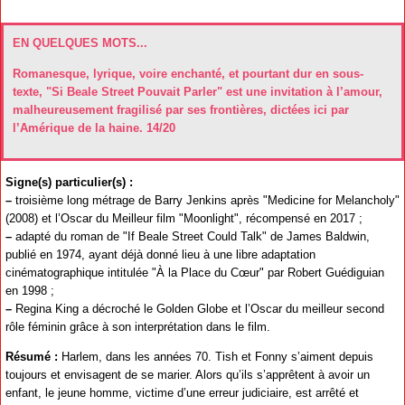
EN QUELQUES MOTS...
Romanesque, lyrique, voire enchanté, et pourtant dur en sous-
texte, "Si Beale Street Pouvait Parler" est une invitation à l’amour,
malheureusement fragilisé par ses frontières, dictées ici par
l’Amérique de la haine. 14/20
Signe(s) particulier(s) :
–
troisième long métrage de Barry Jenkins après "Medicine for Melancholy"
(2008) et l’Oscar du Meilleur film "Moonlight", récompensé en 2017 ;
–
adapté du roman de "If Beale Street Could Talk" de James Baldwin,
publié en 1974, ayant déjà donné lieu à une libre adaptation
cinématographique intitulée "À la Place du Cœur" par Robert Guédiguian
en 1998 ;
–
Regina King a décroché le Golden Globe et l’Oscar du meilleur second
rôle féminin grâce à son interprétation dans le film.
Résumé :
Harlem, dans les années 70. Tish et Fonny s’aiment depuis
toujours et envisagent de se marier. Alors qu’ils s’apprêtent à avoir un
enfant, le jeune homme, victime d’une erreur judiciaire, est arrêté et