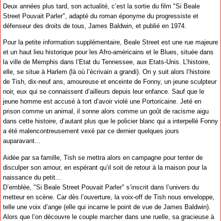
Deux années plus tard, son actualité, c’est la sortie du film "Si Beale
Street Pouvait Parler", adapté du roman éponyme du progressiste et
défenseur des droits de tous, James Baldwin, et publié en 1974.
Pour la petite information supplémentaire, Beale Street est une rue majeure
et un haut lieu historique pour les Afro-américains et le Blues, située dans
la ville de Memphis dans l’Etat du Tennessee, aux Etats-Unis. L’histoire,
elle, se situe à Harlem (là où l’écrivain a grandi). On y suit alors l’histoire
de Tish, dix-neuf ans, amoureuse et enceinte de Fonny, un jeune sculpteur
noir, eux qui se connaissent d’ailleurs depuis leur enfance. Sauf que le
jeune homme est accusé à tort d’avoir violé une Portoricaine. Jeté en
prison comme un animal, il sonne alors comme un goût de racisme aigu
dans cette histoire, d’autant plus que le policier blanc qui a interpellé Fonny
a été malencontreusement vexé par ce dernier quelques jours
auparavant...
Aidée par sa famille, Tish se mettra alors en campagne pour tenter de
disculper son amour, en espérant qu’il soit de retour à la maison pour la
naissance du petit...
D’emblée, "Si Beale Street Pouvait Parler" s’inscrit dans l’univers du
metteur en scène. Car dès l’ouverture, la voix-off de Tish nous enveloppe,
telle une voix d’ange (elle qui incarne le point de vue de James Baldwin).
Alors que l’on découvre le couple marcher dans une ruelle, sa gracieuse à