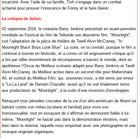
incarcéré. Avec l’aide de sa famille, Tish s’engage dans un combat
acharné pour prouver l’innocence de Fonny et le faire libérer…
La critique de Julien
02 septembre 2016, le cinéaste Barry Jenkins présentait en avant-première
mondiale au Festival du film de Telluride son deuxième film, "Moonlight",
soit l’adaptation de la pièce de théâtre de Tarell Alvin McCraney, "In
Moonlight Black Boys Look Blue". La suite, on la connaît, puisque le film a
continué à tourner en festivals, et a connu un tel engouement critique qu’il
a fini par rafler énormément de récompenses à travers le monde, dont en
apothéose l’Oscar du Meilleur scénario adapté pour Barry Jenkins et Tarell
Alvin McCraney, du Meilleur acteur dans un second rôle pour Mahershala
Ali, et surtout du Meilleur Film, qui, souvenez-vous, a été remis par erreur
à "La La Land" de Damien Chazelle, avant qu’il ne soit finalement remis
aux producteurs du "Moonlight", à la suite d’une inversion d’enveloppes.
Retraçant trois périodes cruciales de la vie d’un afro-américain de Miami se
battant contre son milieu (scolaire et familial) pour vivre son
homosexualité, tout en essayant de s’affirmer en demeurant fidèle à lui-
même, "Moonlight" ne faisait pas dans la démonstration émotive, mais
bien dans la retenue, laquelle nous emportait avec une photographie et une
musique originale organiques.