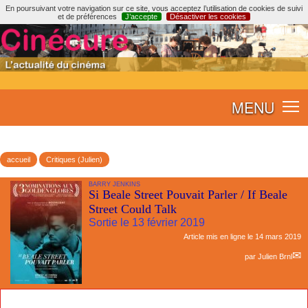
En poursuivant votre navigation sur ce site, vous acceptez l’utilisation de cookies de suivi
et de préférences
J’accepte
Désactiver les cookies
MENU
accueil
Critiques (Julien)
BARRY JENKINS
Si Beale Street Pouvait Parler / If Beale
Street Could Talk
Sortie le 13 février 2019
Article mis en ligne le
14 mars 2019
par
Julien Brnl