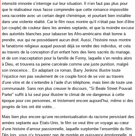
intensité minorée s’interroge sur leur situation. Il n’en faut pas plus pour
que le réalisateur nous fasse comprendre que cette romance impossible
sera racontée avec un certain degré chimérique, et pourtant bien installée
dans une violente réalité. Car le film nous montre qu’il n’était pas bon d’être
(un couple) de couleur dans les années septante, et que la moindre excuse
des autorités blanches pour tabasser les Afro-américains était bonne à
prendre, eux qui ne possédaient aucun droit. Aussi, l’histoire nous montre
le fanatisme religieux auquel pouvait déjà se rendre des individus, et cela
au travers de la conception d’un enfant hors des liens sacrés du mariage,
et de son inacceptation pour la famille de Fonny, laquelle s’en rendra alors
à Dieu, et trouvera sa peine carcérale comme une juste punition, malgré
son innocence... En adaptant ce roman, Barry Jenkins illustre toute
l’injustice non pas seulement de ce couple forcé de se voir au travers
d’une vitre et de s’entendre à l’aide d’un téléphone, mais bien de toute une
communauté. Sans non plus creuser le discours, "Si Beale Street Pouvait
Parler" suffit à lui seul pour illustrer le climat de vie dangereux à cette
époque pour ces personnes, et tristement encore aujourd’hui, même si des
progrès de lois ont été votés...
Mais bien plus encore qu’une recontextualisation du racisme persistant des
années septante aux Etats-Unis, le film se veut être un voyage au cœur
d’une histoire d’amour passionnelle, laquelle surplombe l’ensemble du film.
Dès lors, vous n’y trouverez pas de montée en puissance émotionnelle, ni