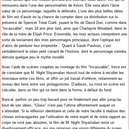
retrouvera dans l’une des personnalités de Kevin. Elle sera alors l’âme
sœur de ce personnage, laquelle le défendra. L’une des plus belles idées
du film est d’avoir eu la chance de compter dans sa distribution sur la
présence de Spencer Treat Clark, jouant le fils de David Dun, comme dans
"Incassable", mais 18 ans plus tard, ainsi que Charlayne Woodard, dans le
rôle de la mère de Elijah Price. Ensemble, les trois acteurs interprètent une
sorte de testament des trois personnages principaux, dont l’optique est
d’alors de perdurer leur empreinte... Quant à Sarah Paulson, c’est
véritablement le vilain petit canard de l’histoire, dont le personnage viendra
détruite quelque peu le mythe installé.
Avec l’aide de scènes coupées au montage du film "Incassable", force est
de constater que M. Night Shyamalan réussit tout de même à recoller les
morceaux entre ces films, et offrir un joli travail d’orfèvre, notamment au
niveau des liens entre ses protagonistes. D’ailleurs, sa mise en scène est
calculée, dans un film qui se tient dans la forme, à défaut du fond.
Bancal, parfois un peu trop bavard pour ne finalement pas aller jusqu’au
bout de ses idées, "Glass" n’est pas l’ultime affrontement auquel on
s’attendait. Si la réflexion identitaire et celle de notre faculté à réaliser des
choses extravagantes par l’utilisation de notre esprit et de notre rapport au
corps ne sont pas abouties, le film de M. Night Shyamalan reste un
divertissement efficace, qui ose proposer une vision différente du super-