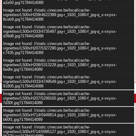
a1e50.jpg?1784414088
Image not found: //static.cinecure.be/local/cache-
vignettes/L500xH209/4622389.jpg-r_1920_1080-f_jpg-q_x-xxyxx-
8ceb9.jpg?1784414088
Image not found: //static.cinecure.be/local/cache-
vignettes/L500xH333/4735487.jpg-r_1920_1080-f_jpg-q_x-xxyxx-
d39d8.jpg?1784414088
Image not found: //static.cinecure.be/local/cache-
vignettes/L500xH207/5327290.jpg-r_1920_1080-f_jpg-q_x-xxyxx-
c7435.jpg?1784414089
Image not found: //static.cinecure.be/local/cache-
vignettes/L500xH208/5313228.jpg-r_1920_1080-f_jpg-q_x-xxyxx-
6edfe.jpg?1784414089
Image not found: //static.cinecure.be/local/cache-
Glass (2019) - Première bande-annonce (VOST) - YouTube
vignettes/L500xH333/4749549.jpg-r_1920_1080-f_jpg-q_x-xxyxx-
91805.jpg?1784414088
Image not found: //static.cinecure.be/local/cache-
vignettes/L500xH207/5299165.jpg-r_1920_1080-f_jpg-q_x-xxyxx-
Recherche thématique
7d30f.jpg?1784414088
Public
Image not found: //static.cinecure.be/local/cache-
vignettes/L500xH714/5949814.jpg-r_1920_1080-f_jpg-q_x-xxyxx-
b60f1.jpg?1784414089
Thème(s)
Image not found: //static.cinecure.be/local/cache-
A voir ou pas
vignettes/L500xH714/5995127.jpg-r_1920_1080-f_jpg-q_x-xxyxx-