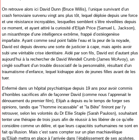
On retrouve alors ici David Dunn (Bruce Willis), l’unique survivant d’un
crash ferroviaire survenu vingt ans plus tôt, lequel déploie depuis une force
et une résistance incroyables, lesquelles semblent s’être réveillées depuis
ce moment, et ayant attiré la curiosité d’Elijah Price (Samuel L. Jackson),
un misanthrope d’une intelligence extrême, frappé d’ostéogenèse
imparfaite. Ayant comme seul point faible l’eau et la peur de la noyade,
David est depuis devenu une sorte de justicier à cape, mais après avoir
subi une véritable crise identitaire. Aidé par son fils, David est d’autant plus
aujourd’hui à la rechercher de David Wendell Crumb (James McAvoy), un
cinglé souffrant d’un trouble dissociatif de la personnalité, résultant d’un
traumatisme d’enfance, lequel kidnappe alors de jeunes filles avant de les
tuer.
Enfermé dans un hôpital psychiatrique depuis 19 ans pour avoir commis
d’horribles sacrifices afin de façonner David (comme nous l’apprenait le
dénouement du premier film), Elijah a depuis eu le temps de forger ses
opinions, tandis que "l’homme incassable" et "la Bête" finiront par l’y
retrouver, selon les volontés du Dr Ellie Staple (Sarah Paulosn), souhaitant
tenter une thérapie de trois jours afin de réussir à les libérer de ce qu’elle
considère comme un délire, et que leurs capacités surhumaines ne sont en
fait qu’illusion. Mais c’est sans compter sur un plan machiavélique
qu’Elijah mettra en place à l’arrivée dans l’établissement de ses acolytes,