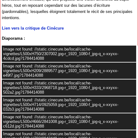
héros, tout en reposant cependant sur des lacunes d’écriture
(pardonnables), lesquelles éloignent totalement le récit de ses principales
intentions.
Lien vers la critique de Cinécure
Diaporama :
Image not found: //static.cinecure.be/local/cache-
vignettes/L500xH750/2307002.jpg-r_1920_1080-f_jpg-q_x-xxyxx-
4cdcd.jpg?1784414088
Image not found: //static.cinecure.be/local/cache-
vignettes/L500xH209/2889577.jpg-r_1920_1080-f_jpg-q_x-xxyxx-
e49f7.jpg?1784414088
Image not found: //static.cinecure.be/local/cache-
vignettes/L500xH333/2968718.jpg-r_1920_1080-f_jpg-q_x-xxyxx-
502a2.jpg?1784414088
Image not found: //static.cinecure.be/local/cache-
vignettes/L500xH714/0925059.jpg-r_1920_1080-f_jpg-q_x-xxyxx-
032b3.jpg?1784414088
Image not found: //static.cinecure.be/local/cache-
vignettes/L500xH666/2841008.jpg-r_1920_1080-f_jpg-q_x-xxyxx-
c612d.jpg?1784414088
Image not found: //static.cinecure.be/local/cache-