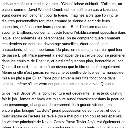
individus spéciaux rendus visibles, "Glass" laisse dubitatif. D’ailleurs, un
patient comme David Wendell Crumb est loin d’être un cas à favoriser,
étant donné son penchant pour la tuerie. Imaginez alors que l’on incite
d’autres personnalités torturées comme la sienne à sortir de leurs
cachettes, et à assumer leurs pouvoirs... Bref, l’écriture manque de
subtilité. D’ailleurs, concernant cette fois-ci l’établissement spécialisé dans
lequel sont enfermés les personnages, on ne comprend guère comment
ces derniers ne sont pas davantage surveillés, étant donné leurs
antécédents, et leur importance. De plus, on ne sera jamais par quel tour
de passe Elijah Price parvient à s’échapper de sa cellule pour se promener
dans les couloirs de l’institut, et ainsi trafiquer son plan, honorable ou non.
Quoiqu’il en soit, c’est bien à ce niveau que le film se profite également.
Même si elle n’est jamais renversante et souffre de ficelles, la manœuvre
mise en place par Elijah Price pour arriver à ses fins fonctionne dans
l’absolu, même s’il se verra couper les ailes en plein envol. Quoique...
Si ce n’est Bruce Willis, dont l’écriture est décevante, le reste du casting
fait le job. James McAvoy est toujours aussi convaincant dans la peau de
son personnage, changeant de personnalités à grande vitesse, mais
encore plus lorsque "La Bête" prend possession de son corps, et que la
musculature de l’acteur se révèle (on a mal pour son cou et ses épaules).
La victime principale de Kevin, Casey (Anya Taylor-Joy), est également de
retour, tandis que leur relation prendra une tournure toute autre, elle qui se