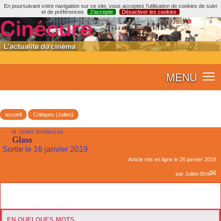
En poursuivant votre navigation sur ce site, vous acceptez l’utilisation de cookies de suivi
et de préférences
J’accepte
Désactiver les cookies
MENU
accueil
Critiques (Julien)
M. NIGHT SHYAMALAN
Glass
Sortie le 16 janvier 2019
Article mis en ligne le
26 janvier 2019
par
Julien Brnl
EN QUELQUES MOTS...