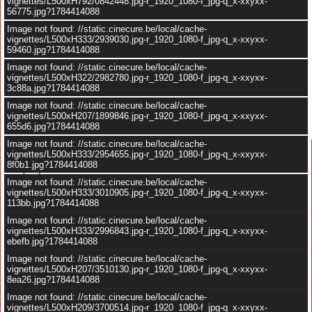
vignettes/L500xH792/0842448.jpg-r_1920_1080-f_jpg-q_x-xxyxx-
56775.jpg?1784414088
Image not found: //static.cinecure.be/local/cache-
vignettes/L500xH333/2939030.jpg-r_1920_1080-f_jpg-q_x-xxyxx-
59460.jpg?1784414088
Image not found: //static.cinecure.be/local/cache-
vignettes/L500xH322/2982780.jpg-r_1920_1080-f_jpg-q_x-xxyxx-
–
/
24
3c88a.jpg?1784414088
Image not found: //static.cinecure.be/local/cache-
vignettes/L500xH207/1899846.jpg-r_1920_1080-f_jpg-q_x-xxyxx-
655d6.jpg?1784414088
Image not found: //static.cinecure.be/local/cache-
vignettes/L500xH333/2954655.jpg-r_1920_1080-f_jpg-q_x-xxyxx-
Copyright Universal Pictures / Jessica Kourkounis / The Walt Disney
8f0b1.jpg?1784414088
Company France
Image not found: //static.cinecure.be/local/cache-
Bande annonce :
vignettes/L500xH333/3010905.jpg-r_1920_1080-f_jpg-q_x-xxyxx-
113bb.jpg?1784414088
Image not found: //static.cinecure.be/local/cache-
vignettes/L500xH333/2996843.jpg-r_1920_1080-f_jpg-q_x-xxyxx-
ebefb.jpg?1784414088
Image not found: //static.cinecure.be/local/cache-
vignettes/L500xH207/3510130.jpg-r_1920_1080-f_jpg-q_x-xxyxx-
8ea26.jpg?1784414088
Image not found: //static.cinecure.be/local/cache-
vignettes/L500xH209/3700514.jpg-r_1920_1080-f_jpg-q_x-xxyxx-