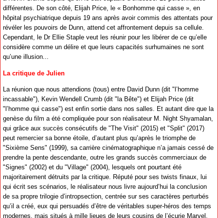
différentes. De son côté, Elijah Price, le « Bonhomme qui casse », en
hôpital psychiatrique depuis 19 ans après avoir commis des attentats pour
révéler les pouvoirs de Dunn, attend cet affrontement depuis sa cellule.
Cependant, le Dr Ellie Staple veut les réunir pour les libérer de ce qu’elle
considère comme un délire et que leurs capacités surhumaines ne sont
qu’une illusion...
La critique de Julien
La réunion que nous attendions (tous) entre David Dunn (dit "l’homme
incassable"), Kevin Wendell Crumb (dit "la Bête") et Elijah Price (dit
"l’homme qui casse") est enfin sortie dans nos salles. Et autant dire que la
genèse du film a été compliquée pour son réalisateur M. Night Shyamalan,
qui grâce aux succès consécutifs de "The Visit" (2015) et "Split" (2017)
peut remercier sa bonne étoile, d’autant plus qu’après le triomphe de
"Sixième Sens" (1999), sa carrière cinématographique n’a jamais cessé de
prendre la pente descendante, outre les grands succès commerciaux de
"Signes" (2002) et du "Village" (2004), lesquels ont pourtant été
majoritairement détruits par la critique. Réputé pour ses twists finaux, lui
qui écrit ses scénarios, le réalisateur nous livre aujourd’hui la conclusion
de sa propre trilogie d’intropsection, centrée sur ses caractères perturbés
qu’il a créé, eux qui persuadés d’être de véritables super-héros des temps
modernes, mais situés à mille lieues de leurs cousins de l’écurie Marvel.