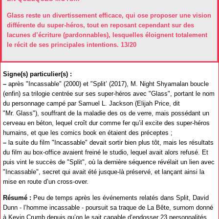
Glass reste un divertissement efficace, qui ose proposer une vision
différente du super-héros, tout en reposant cependant sur des
lacunes d’écriture (pardonnables), lesquelles éloignent totalement
le récit de ses principales intentions. 13/20
Signe(s) particulier(s) :
–
après "Incassable" (2000) et "Split’ (2017), M. Night Shyamalan boucle
(enfin) sa trilogie centrée sur ses super-héros avec "Glass", portant le nom
du personnage campé par Samuel L. Jackson (Elijah Price, dit
"Mr. Glass"), souffrant de la maladie des os de verre, mais possédant un
cerveau en béton, lequel croît dur comme fer qu’il excite des super-héros
humains, et que les comics book en étaient des préceptes ;
–
la suite du film "Incassable" devait sortir bien plus tôt, mais les résultats
du film au box-office avaient freiné le studio, lequel avait alors refusé. Et
puis vint le succès de "Split", où la dernière séquence révélait un lien avec
"Incassable", secret qui avait été jusque-là préservé, et lançant ainsi la
mise en route d’un cross-over.
Résumé :
Peu de temps après les événements relatés dans Split, David
Dunn - l’homme incassable - poursuit sa traque de La Bête, surnom donné
à Kevin Crumb depuis qu’on le sait capable d’endosser 23 personnalités