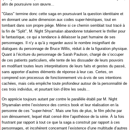
afin de poursuivre son œuvre...
"Glass" termine donc cette saga en poursuivant la question identitaire et
en donnant une autre dimension aux codes super-héroïques, tout en
tombant dans son propre piège. Même si ce chemin semblait tout tracé à
la fin de "Split", M. Night Shyamalan abandonne totalement le thriller pour
le fantastique, ce qui a tendance à délaisser la part humaine de ses
personnages. Il n’y a qu’à y regarder aussi le nombre insignifiant de
dialogues du personnage de Bruce Willis, réduit à de la figuration physique.
Quant à l’écriture du personnage de Sarah Paulson, chargé de s’occuper
de ces patients particuliers, elle tente de les dissuader de leurs pouvoirs
en modifiant toutes leurs interprétations de leurs faits et gestes du passé,
sans apporter d’autres éléments de réponse à leur cas. Certes, on
comprend son processus de fonctionnement vis-à-vis de ses intentions
cachées, mais cela empêche toute profondeur autour de la personnalité de
ces trois individus, et pourtant loin d’être les seuls...
On apprécie toujours autant par contre le parallèle établi par M. Night
Shyamalan entre l’existence des comics book et leur réalisation en la
personne de ces "super-héros". Mais une fois de plus, le film pêche par
son dénouement, lequel était censé être l’apothéose de la série. À la fois
frustrant par rapport à tout ce que la saga a construit par rapport à ces
personnages, et incohérent concernant l’existence d’une multitude d’autres