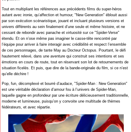
Tout en multipliant les références aux précédents films du super-héros
autant avec ironie, qu’affection et humour, "New Generation" éblouit aussi
par son exécution scénaristique, jouant et incluant plusieurs versions et
univers différents au sein finalement d’une seule et même histoire, et ne
cessant de rebondir avec panache et virtuosité sur ce "Spider-Verse"
étendu. Et on n’ose même pas imaginer le casse-tête rencontré par
l’équipe pour arriver à faire interagir avec crédibilité et respect l’ensemble
de ces personnages, de tante May au Docteur Octopus. Pourtant, le défi
hautement relevé, dans une aventure qui construit ses intentions et ses
émotions en cours de route, tout en réservant son lot de retournements de
situation ficelés. Et puis, que dire de la bande-originale du film, si ce n’est
qu’elle déchire !
Pop, fun, décomplexé et bourré d’audace, "Spider-Man : New Generation"
est une véritable déclaration d’amour fou à l’univers de Spider-Man,
laquelle gagne en profondeur par une écriture délicieusement traditionnelle,
moderne et lumineuse, puisqu’on y convoite une multitude de thèmes
fédérateurs, et avec répartie.