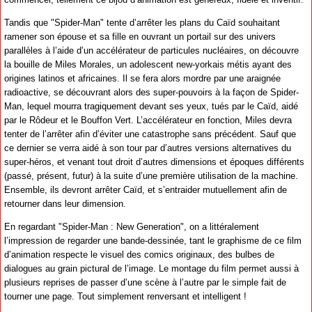
Tandis que "Spider-Man" tente d’arrêter les plans du Caïd souhaitant
ramener son épouse et sa fille en ouvrant un portail sur des univers
parallèles à l’aide d’un accélérateur de particules nucléaires, on découvre
la bouille de Miles Morales, un adolescent new-yorkais métis ayant des
origines latinos et africaines. Il se fera alors mordre par une araignée
radioactive, se découvrant alors des super-pouvoirs à la façon de Spider-
Man, lequel mourra tragiquement devant ses yeux, tués par le Caïd, aidé
par le Rôdeur et le Bouffon Vert. L’accélérateur en fonction, Miles devra
tenter de l’arrêter afin d’éviter une catastrophe sans précédent. Sauf que
ce dernier se verra aidé à son tour par d’autres versions alternatives du
super-héros, et venant tout droit d’autres dimensions et époques différents
(passé, présent, futur) à la suite d’une première utilisation de la machine.
Ensemble, ils devront arrêter Caïd, et s’entraider mutuellement afin de
retourner dans leur dimension.
En regardant "Spider-Man : New Generation", on a littéralement
l’impression de regarder une bande-dessinée, tant le graphisme de ce film
d’animation respecte le visuel des comics originaux, des bulbes de
dialogues au grain pictural de l’image. Le montage du film permet aussi à
plusieurs reprises de passer d’une scène à l’autre par le simple fait de
tourner une page. Tout simplement renversant et intelligent !