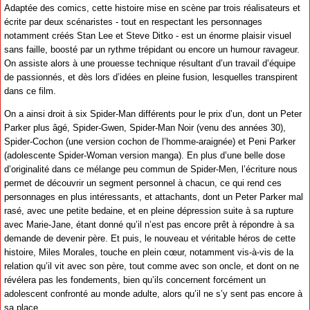
Adaptée des comics, cette histoire mise en scène par trois réalisateurs et
écrite par deux scénaristes - tout en respectant les personnages
notamment créés Stan Lee et Steve Ditko - est un énorme plaisir visuel
sans faille, boosté par un rythme trépidant ou encore un humour ravageur.
On assiste alors à une prouesse technique résultant d’un travail d’équipe
de passionnés, et dès lors d’idées en pleine fusion, lesquelles transpirent
dans ce film.
On a ainsi droit à six Spider-Man différents pour le prix d’un, dont un Peter
Parker plus âgé, Spider-Gwen, Spider-Man Noir (venu des années 30),
Spider-Cochon (une version cochon de l’homme-araignée) et Peni Parker
(adolescente Spider-Woman version manga). En plus d’une belle dose
d’originalité dans ce mélange peu commun de Spider-Men, l’écriture nous
permet de découvrir un segment personnel à chacun, ce qui rend ces
personnages en plus intéressants, et attachants, dont un Peter Parker mal
rasé, avec une petite bedaine, et en pleine dépression suite à sa rupture
avec Marie-Jane, étant donné qu’il n’est pas encore prêt à répondre à sa
demande de devenir père. Et puis, le nouveau et véritable héros de cette
histoire, Miles Morales, touche en plein cœur, notamment vis-à-vis de la
relation qu’il vit avec son père, tout comme avec son oncle, et dont on ne
révélera pas les fondements, bien qu’ils concernent forcément un
adolescent confronté au monde adulte, alors qu’il ne s’y sent pas encore à
sa place...