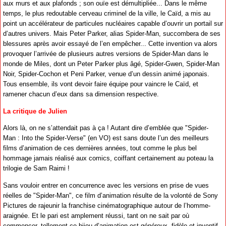
aux murs et aux plafonds ; son ouïe est démultipliée... Dans le même
temps, le plus redoutable cerveau criminel de la ville, le Caïd, a mis au
point un accélérateur de particules nucléaires capable d’ouvrir un portail sur
d’autres univers. Mais Peter Parker, alias Spider-Man, succombera de ses
blessures après avoir essayé de l’en empêcher... Cette invention va alors
provoquer l’arrivée de plusieurs autres versions de Spider-Man dans le
monde de Miles, dont un Peter Parker plus âgé, Spider-Gwen, Spider-Man
Noir, Spider-Cochon et Peni Parker, venue d’un dessin animé japonais.
Tous ensemble, ils vont devoir faire équipe pour vaincre le Caïd, et
ramener chacun d’eux dans sa dimension respective.
La critique de Julien
Alors là, on ne s’attendait pas à ça ! Autant dire d’emblée que "Spider-
Man : Into the Spider-Verse" (en VO) est sans doute l’un des meilleurs
films d’animation de ces dernières années, tout comme le plus bel
hommage jamais réalisé aux comics, coiffant certainement au poteau la
trilogie de Sam Raimi !
Sans vouloir entrer en concurrence avec les versions en prise de vues
réelles de "Spider-Man", ce film d’animation résulte de la volonté de Sony
Pictures de rajeunir la franchise cinématographique autour de l’homme-
araignée. Et le pari est amplement réussi, tant on ne sait par où
commencer, tellement ce bijou d’animation est généreux, fidèle et inventif.