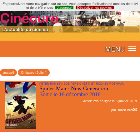
En poursuivant votre navigation sur ce site, vous acceptez l’utilisation de cookies de suivi
et de préférences
J’accepte
Désactiver les cookies
MENU
accueil
Critiques (Julien)
PETER RAMSEY, BOB PERSICHETTI ET RODNEY ROTHMAN
Spider-Man : New Generation
Sortie le 19 décembre 2018
Article mis en ligne le
3 janvier 2019
par
Julien Brnl