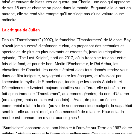
brisé et couvert de blessures de guerre, par Charlie, une ado qui approche
de ses 18 ans et cherche sa place dans le monde. Et quand elle le met en
marche, elle se rend vite compte qu’il ne s’agit pas d’une voiture jaune
ordinaire.
La critique de Julien
Depuis "Transformers" (2007), la franchise "Transformers" de Michael Bay
n’avait jamais cessé d’enfoncer le clou, en proposant des scénarios et
spectacles de plus en plus navrants et excessifs, jusqu’au cinquième
épisode, "The Last Knight", sorti en 2017, où la franchise touchait cette
fois-ci le fond, et pour de bon. Merlin l’Enchanteur, le Roi Arthur, les
chevaliers de Camelot, les nazis s’étaient alors tous donnés rendez-vous
dans ce film indigeste, voyageant entre les époques, et résolvant par
l’occasion le mythe de Stonehenge, tandis que les robots Autobots et
Décepticons se livraient toujours batailles sur la Terre, elle qui n’était en
fait qu’un immense "Transformer", aux cornes géantes, du nom d’Unicron
(on exagère, mais on n’en est pas loin)... Avec, de plus, un échec
commercial relatif à la clef (au vu de son pharaonique budget), la saga était
semble-t-elle au point mort, d’où la nécessité de relancer. Pour cela, la
recette est connue : on revient aux origines !
"Bumblebee" consacre ainsi son histoire à l’arrivée sur Terre en 1987 de ce
célèbre Autobots prenant la forme d’un Volkswagen Coccinelle jaune (avant