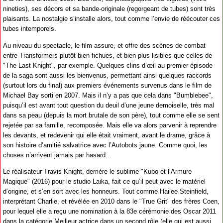
nineties), ses décors et sa bande-originale (regorgeant de tubes) sont très
plaisants. La nostalgie s’installe alors, tout comme l’envie de réécouter ces
tubes intemporels.
Au niveau du spectacle, le film assure, et offre des scènes de combat
entre Transformers plutôt bien fichues, et bien plus lisibles que celles de
"The Last Knight", par exemple. Quelques clins d’œil au premier épisode
de la saga sont aussi les bienvenus, permettant ainsi quelques raccords
(surtout lors du final) aux premiers événements survenus dans le film de
Michael Bay sorti en 2007. Mais il n’y a pas que cela dans "Bumblebee",
puisqu’il est avant tout question du deuil d’une jeune demoiselle, très mal
dans sa peau (depuis la mort brutale de son père), tout comme elle se sent
rejetée par sa famille, recomposée. Mais elle va alors parvenir à reprendre
les devants, et redevenir qui elle était vraiment, avant le drame, grâce à
son histoire d’amitié salvatrice avec l’Autobots jaune. Comme quoi, les
choses n’arrivent jamais par hasard...
Le réalisateur Travis Knight, derrière le sublime "Kubo et l’Armure
Magique" (2016) pour le studio Laika, fait ce qu’il peut avec le matériel
d’origine, et s’en sort avec les honneurs. Tout comme Hailee Steinfield,
interprétant Charlie, et révélée en 2010 dans le "True Grit" des frères Coen,
pour lequel elle a reçu une nomination à la 83e cérémonie des Oscar 2011
dans la catégorie Meilleur actrice dans un second rôle (elle qui est aussi