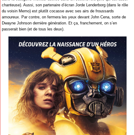
chanteuse). Aussi, son partenaire d’écran Jorde Lenderborg (dans le rôle
du voisin Memo) est plutôt cocasse avec ses airs de froussards
amoureux. Par contre, on fermera les yeux devant John Cena, sorte de
Dwayne Johnson dernière génération. Et ça, franchement, on s’en
passerait bien (et de tous les deux).