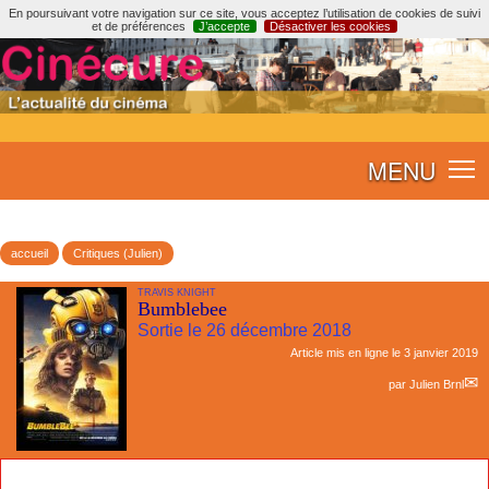
En poursuivant votre navigation sur ce site, vous acceptez l’utilisation de cookies de suivi
et de préférences
J’accepte
Désactiver les cookies
MENU
accueil
Critiques (Julien)
TRAVIS KNIGHT
Bumblebee
Sortie le 26 décembre 2018
Article mis en ligne le
3 janvier 2019
par
Julien Brnl