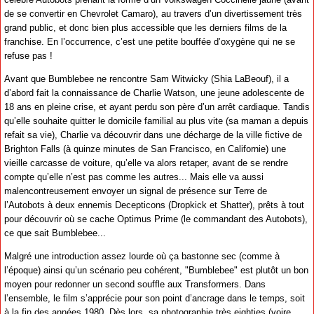
de se convertir en Chevrolet Camaro), au travers d’un divertissement très
grand public, et donc bien plus accessible que les derniers films de la
franchise. En l’occurrence, c’est une petite bouffée d’oxygène qui ne se
refuse pas !
Avant que Bumblebee ne rencontre Sam Witwicky (Shia LaBeouf), il a
d’abord fait la connaissance de Charlie Watson, une jeune adolescente de
18 ans en pleine crise, et ayant perdu son père d’un arrêt cardiaque. Tandis
qu’elle souhaite quitter le domicile familial au plus vite (sa maman a depuis
refait sa vie), Charlie va découvrir dans une décharge de la ville fictive de
Brighton Falls (à quinze minutes de San Francisco, en Californie) une
vieille carcasse de voiture, qu’elle va alors retaper, avant de se rendre
compte qu’elle n’est pas comme les autres... Mais elle va aussi
malencontreusement envoyer un signal de présence sur Terre de
l’Autobots à deux ennemis Decepticons (Dropkick et Shatter), prêts à tout
pour découvrir où se cache Optimus Prime (le commandant des Autobots),
ce que sait Bumblebee...
Malgré une introduction assez lourde où ça bastonne sec (comme à
l’époque) ainsi qu’un scénario peu cohérent, "Bumblebee" est plutôt un bon
moyen pour redonner un second souffle aux Transformers. Dans
l’ensemble, le film s’apprécie pour son point d’ancrage dans le temps, soit
à la fin des années 1980. Dès lors, sa photographie très eighties (voire