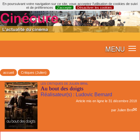
En poursuivant votre navigation sur ce site, vous acceptez l’utilisation de cookies de suivi
et de préférences
J’accepte
Désactiver les cookies
MENU
accueil
Critiques (Julien)
LES CRITIQUES DE JULIEN BRNL
Au bout des doigts
Réalisateur(s) : Ludovic Bernard
Article mis en ligne le
31 décembre 2018
par
Julien Brnl