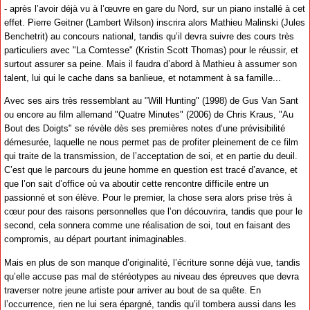
- après l’avoir déjà vu à l’œuvre en gare du Nord, sur un piano installé à cet
effet. Pierre Geitner (Lambert Wilson) inscrira alors Mathieu Malinski (Jules
Benchetrit) au concours national, tandis qu’il devra suivre des cours très
particuliers avec "La Comtesse" (Kristin Scott Thomas) pour le réussir, et
surtout assurer sa peine. Mais il faudra d’abord à Mathieu à assumer son
talent, lui qui le cache dans sa banlieue, et notamment à sa famille...
Avec ses airs très ressemblant au "Will Hunting" (1998) de Gus Van Sant
ou encore au film allemand "Quatre Minutes" (2006) de Chris Kraus, "Au
Bout des Doigts" se révèle dès ses premières notes d’une prévisibilité
démesurée, laquelle ne nous permet pas de profiter pleinement de ce film
qui traite de la transmission, de l’acceptation de soi, et en partie du deuil.
C’est que le parcours du jeune homme en question est tracé d’avance, et
que l’on sait d’office où va aboutir cette rencontre difficile entre un
passionné et son élève. Pour le premier, la chose sera alors prise très à
cœur pour des raisons personnelles que l’on découvrira, tandis que pour le
second, cela sonnera comme une réalisation de soi, tout en faisant des
compromis, au départ pourtant inimaginables.
Mais en plus de son manque d’originalité, l’écriture sonne déjà vue, tandis
qu’elle accuse pas mal de stéréotypes au niveau des épreuves que devra
traverser notre jeune artiste pour arriver au bout de sa quête. En
l’occurrence, rien ne lui sera épargné, tandis qu’il tombera aussi dans les