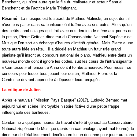
Benchetrit, qui n’est autre que le fils du réalisateur et acteur Samuel
Benchetrit et de l’actrice Marie Trintignant.
Résumé :
La musique est le secret de Mathieu Malinski, un sujet dont il
n’ose pas parler dans sa banlieue où il traîne avec ses potes. Alors qu’un
des petits cambriolages qu’il fait avec ces derniers le mène aux portes de
la prison, Pierre Geitner, directeur du Conservatoire National Supérieur de
Musique l’en sort en échange d’heures d’intérêt général. Mais Pierre a une
toute autre idée en tête… Il a décelé en Mathieu un futur très grand
pianiste qu’il inscrit au concours national de piano. Mathieu entre dans un
nouveau monde dont il ignore les codes, suit les cours de l’intransigeante
« Comtesse » et rencontre Anna dont il tombe amoureux. Pour réussir ce
concours pour lequel tous jouent leur destin, Mathieu, Pierre et la
Comtesse devront apprendre à dépasser leurs préjugés…
La critique de Julien
Après le mauvais "Mission Pays Basque" (2017), Ludovic Bernard met
aujourd’hui en scène l’incroyable histoire fictive d’une petite frappe
influençable des banlieues.
Condamné à quelques heures de travail d’intérêt général au Conservatoire
National Supérieur de Musique (après un cambriolage ayant mal tourné), le
directeur de l’établissement décèlera en lui un don inné pour jouer au piano