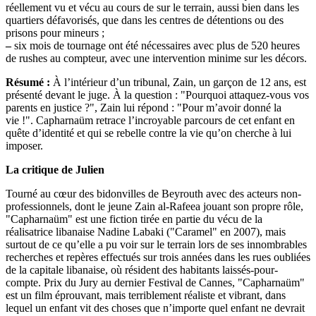
réellement vu et vécu au cours de sur le terrain, aussi bien dans les
quartiers défavorisés, que dans les centres de détentions ou des
prisons pour mineurs ;
–
six mois de tournage ont été nécessaires avec plus de 520 heures
de rushes au compteur, avec une intervention minime sur les décors.
Résumé :
À l’intérieur d’un tribunal, Zain, un garçon de 12 ans, est
présenté devant le juge. À la question : "Pourquoi attaquez-vous vos
parents en justice ?", Zain lui répond : "Pour m’avoir donné la
vie !". Capharnaüm retrace l’incroyable parcours de cet enfant en
quête d’identité et qui se rebelle contre la vie qu’on cherche à lui
imposer.
La critique de Julien
Tourné au cœur des bidonvilles de Beyrouth avec des acteurs non-
professionnels, dont le jeune Zain al-Rafeea jouant son propre rôle,
"Capharnaüm" est une fiction tirée en partie du vécu de la
réalisatrice libanaise Nadine Labaki ("Caramel" en 2007), mais
surtout de ce qu’elle a pu voir sur le terrain lors de ses innombrables
recherches et repères effectués sur trois années dans les rues oubliées
de la capitale libanaise, où résident des habitants laissés-pour-
compte. Prix du Jury au dernier Festival de Cannes, "Capharnaüm"
est un film éprouvant, mais terriblement réaliste et vibrant, dans
lequel un enfant vit des choses que n’importe quel enfant ne devrait