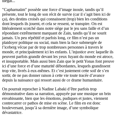
illégal...
"Capharnaüm" possède une force d’image inouïe, tandis qu’il
présente, tout le long de son récit de survie (car il s’agit bien ici de
ça), des destins croisés qui connaissent (trop) bien les conditions
dont lesquels ils jouent, et cela se ressent, se transpire. On est
littéralement scotché dans notre siège par le jeu sans faille et d’un
répondant extrêmement marquant de Zain, tandis qu’il ne sourit
jamais. Un peu répétitif et parfois long, ce film n’est pas un
plaidoyer politique ou social, mais bien la face submergée de
l’iceberg vécue par de trop nombreuses personnes à travers le
monde, et principalement ici les enfants. L’injustice avec laquelle ils
peuvent parfois grandir devant les yeux fuyant du monde est atroce,
et insupportable. Mais aussi bien Zain que le petit Yonas font preuve
ici d’une force et d’une maturité débordantes, lesquels grandissent
trop vite, livrés à eux-mêmes. Et c’est justement cette soif de s’en
sortir, de ne pas donner raison à cette vie toute tracée d’avance
depuis la naissance qui ressort aussi de ce drame humanitaire.
On pourrait reprocher à Nadine Labaki d’être parfois trop
démonstrative dans sa narration, appuyée par une musique un brin
envahissante, bien que les émotions, pudiques et justes, viennent
contrecarrer ce pathos de mise en scène. Le film en est donc
bouleversant, jusqu’à sa dernière image, d’une symbolique
dévastatrice.