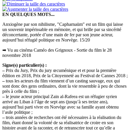
EN QUELQUES MOTS...
Anxiogène par son nihilisme, "Capharnaüm" est un film qui laisse
un souvenir impérissable en mémoire, et qui brille par sa sincérité
déconcertante, portée d’une main de fer par son jeune acteur,
aujourd’hui réfugié politique en Norvège. 15/20
➡ Vu au cinéma Caméo des Grignoux - Sortie du film le 28
novembre 2018
Signe(s) particulier(s) :
–
Prix du Jury, Prix du jury œcuménique et et pour la première
édition en 2018, Prix de la Citoyenneté au Festival de Cannes 2018 ;
–
tous les acteurs du film viennent d’un casting sauvage, eux qui
sont donc des gens ordinaires, dont la vie ressemble à peu de choses
près à celle du film ;
–
le jeune acteur principal Zain al-Rafeea est un réfugier syrien
arrivé au Liban à l’âge de sept ans (jusqu’à ses treize ans),
aujourd’hui parti vivre en Norvège avec sa famille ayant obtenu
l’asile politique ;
–
trois années de recherches ont été nécessaires à la réalisation du
film, étant donné la volonté de sa réalisatrice de croire en son
histoire avant de la raconter, et de retranscrire tout ce qu’elle a