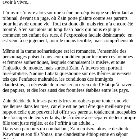
avoir à vivre...
L’œuvre s’ouvre alors sur une scène non-équivoque se déroulant au
tribunal, devant un juge, où Zain porte plainte contre ses parents
pour lui avoir donné vie. Tout est donc dit, mais rien n’a encore été
montré. S’en suit alors un long flash-back qui nous explique
comment cet enfant des rues, à l’expression faciale désincarnée, en
est venu à ce jugement, pour le moins terrible, mais compréhensible.
Même si la trame scénaristique est ici romancée, l’ensemble des
personnages puisent dans leur quotidien pour incarner ces hommes
et femmes authentiques, lesquels connaissent la misère, et toute
l’injustice de monde, mais surtout Zain. À travers son portrait
misérabiliste, Nadine Labaki questionne sur des thèmes universels
tels que l’enfance maltraitée, les conditions des immigrés
clandestins, la nécessite de n’exister aux yeux de l’Etat qu’à travers
des papiers, et dès lors aussi des frontières établies entre les pays.
Zain décide de fuir ses parents irresponsables pour tenter une vie
meilleures dans les rues, car elle est ne peut être que meilleure par
rapport celle que peuvent lui offrir ses parents, totalement incapables
de s’occuper de leurs enfants, de là même à se séparer de leur propre
fille tout juste réglée, et de l’offrir à un adulte...
Dans son parcours du combattant, Zain croisera alors le destin de
Kawthar et son fils Yonas, une clandestine éthiopienne en séjour