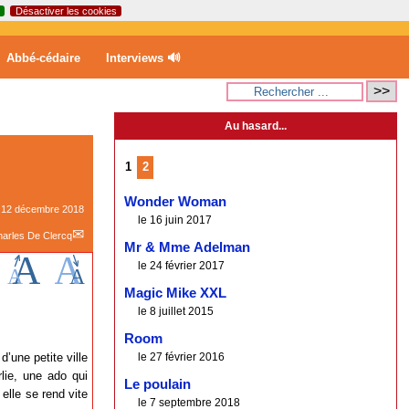
Désactiver les cookies
Abbé-cédaire
Interviews 🔊
Au hasard...
1
2
Wonder Woman
e
12 décembre 2018
le 16 juin 2017
arles De Clercq
Mr & Mme Adelman
le 24 février 2017
Magic Mike XXL
le 8 juillet 2015
Room
’une petite ville
le 27 février 2016
rlie, une ado qui
Le poulain
elle se rend vite
le 7 septembre 2018