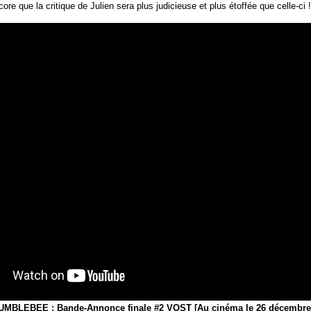
re que la critique de Julien sera plus judicieuse et plus étoffée que celle-ci !
UMBLEBEE : Bande-Annonce finale #2 VOST [Au cinéma le 26 décembre]