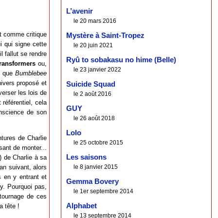
L’avenir
le 20 mars 2016
nt comme critique
Mystère à Saint-Tropez
i qui signe cette
le 20 juin 2021
l fallut se rendre
Ryû to sobakasu no hime (Belle)
ransformers
ou,
le 23 janvier 2022
t que
Bumblebee
nivers proposé et
Suicide Squad
erser les lois de
le 2 août 2016
référentiel, cela
GUY
onscience de son
le 26 août 2018
Lolo
tures de Charlie
le 25 octobre 2015
ssant de monter...
Les saisons
) de Charlie à sa
an suivant, alors
le 8 janvier 2015
 en y entrant et
Gemma Bovery
ey. Pourquoi pas,
le 1er septembre 2014
 tournage de ces
Alphabet
a tête !
le 13 septembre 2014