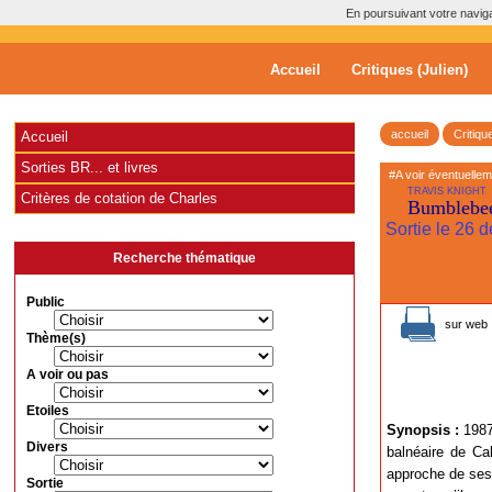
En poursuivant votre navigat
Accueil
Critiques (Julien)
accueil
Critiqu
Accueil
Sorties BR... et livres
#A voir éventuelle
TRAVIS KNIGHT
Critères de cotation de Charles
Bumblebe
Sortie le 26
Recherche thématique
Public
sur web 
Thème(s)
A voir ou pas
Etoiles
Synopsis :
1987.
Divers
balnéaire de Cal
approche de ses 
Sortie