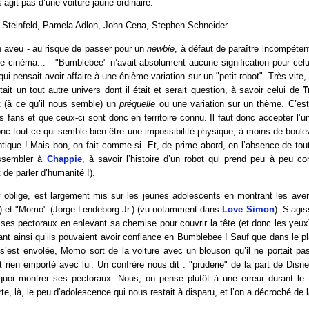
’agit pas d’une voiture jaune ordinaire.
 Steinfeld, Pamela Adlon, John Cena, Stephen Schneider.
 un aveu - au risque de passer pour un
newbie
, à défaut de paraître incompéte
 cinéma... - "Bumblebee" n’avait absolument aucune signification pour celu
 qui pensait avoir affaire à une énième variation sur un "petit robot". Très vite, i
tait un tout autre univers dont il était et serait question, à savoir celui de
T
 (à ce qu’il nous semble) un
préquelle
ou une variation sur un thème. C’es
s fans et que ceux-ci sont donc en territoire connu. Il faut donc accepter l’u
onc tout ce qui semble bien être une impossibilité physique, à moins de boulev
tique ! Mais bon, on fait comme si. Et, de prime abord, en l’absence de tout 
ressembler à
Chappie
, à savoir l’histoire d’un robot qui prend peu à peu c
t de parler d’humanité !).
y oblige, est largement mis sur les jeunes adolescents en montrant les aven
ld) et "Momo" (Jorge Lendeborg Jr.) (vu notamment dans
Love Simon
). S’agi
 ses pectoraux en enlevant sa chemise pour couvrir la tête (et donc les yeux
t ainsi qu’ils pouvaient avoir confiance en Bumblebee ! Sauf que dans le pl
s’est envolée, Momo sort de la voiture avec un blouson qu’il ne portait pas
ait rien emporté avec lui. Un confrère nous dit : "pruderie" de la part de Disn
quoi montrer ses pectoraux. Nous, on pense plutôt à une erreur durant le
e, là, le peu d’adolescence qui nous restait à disparu, et l’on a décroché de l