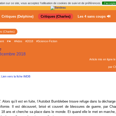
ion sur ce site, vous acceptez l’utilisation de cookies de suivi et de préférences
J’accepte
Critiques (Delphine)
Critiques (Charles)
Les 4 sans coups 🔊
es (Charles)
ment
#★
#Ados
#2018
#Science-Fiction
e
 décembre 2018
Article mis en ligne l
par
Ch
:
Lien vers la fiche IMDB
 Alors qu’il est en fuite, l’Autobot Bumblebee trouve refuge dans la décharge d
ifornie. Il est découvert, brisé et couvert de blessures de guerre, par Cha
18 ans et cherche sa place dans le monde. Et quand elle le met en marche, 