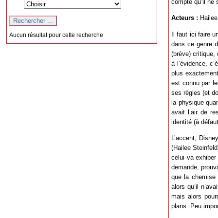
compte qu’il ne s
Acteurs :
Hailee
Il faut ici faire
Aucun résultat pour cette recherche
dans ce genre de
(brève) critique,
à l’évidence, c’é
plus exactement
est connu par le
ses règles (et d
la physique quan
avait l’air de 
identité (à défau
L’accent, Disne
(Hailee Steinfe
celui va exhiber
demande, prouvan
que la chemise 
alors qu’il n’av
mais alors pour
plans. Peu import