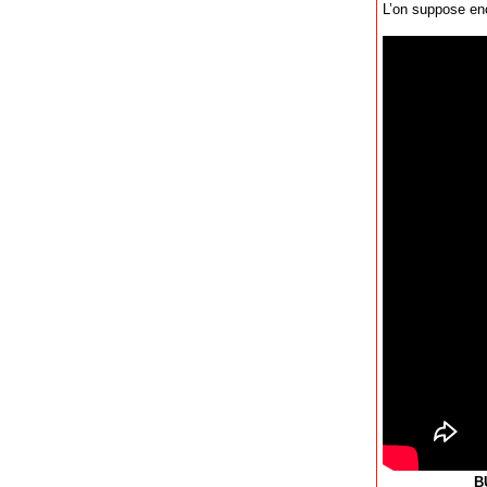
L’on suppose enco
B