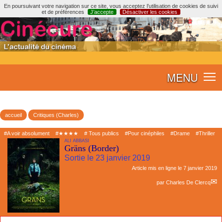
En poursuivant votre navigation sur ce site, vous acceptez l’utilisation de cookies de suivi
et de préférences
J’accepte
Désactiver les cookies
MENU
accueil
Critiques (Charles)
#A voir absolument
#★★★★
# Tous publics
#Pour cinéphiles
#Drame
#Thriller
ALI ABBASI
Gräns (Border)
Sortie le 23 janvier 2019
Article mis en ligne le
7 janvier 2019
par
Charles De Clercq