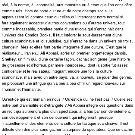
réel, à la norme, à l’anormalité, aux monstres ou à ceux que l’on considère
comme tels. Hors de notre culture et de notre champs social ils
apparaissent ici comme ceux ou celles qui interrogent notre normalité. Il
faut également accepter d’autres conventions ou d’autres univers, tout
comme Incassable, première partie d’une trilogie qui s’enracinait dans
l’univers des Comics Books, il faut intégrer le sous-bassement d’une
culture scandinave et ici suédoise, qui s’enracine dans un univers où trolls,
changelin, fées et elfes font partie intégrante d’une culture. C’est que le
réalisateur... iranien... Ali Abbasi, après un premier long-métrage danois,
Shelley
, un film qui, d’une certaine façon, cachait son genre (une histoire
de grossesse et d’horreur, par mère interposée... dont la sortie fut assez
confidentielle) le réalisateur, intégrant encore une fois la culture
scandinave, mais avec un autre pays, va, à nouveau, se jouer des genres,
en proposant une intrigue qui va peu à peu offrir un regard nouveau sur
l’humain et l’humanité.
Qu’est-ce qui est humain en nous ? Qu’est-ce qui ne l’est pas ? Quelle est
notre part d’animalité et d’étrangeté ? Ali Abbasi intègre ces questions dans
un récit qui surprendra plus d’un spectateur, à la fois par son déroulement,
son développement et son dénouement qui intègreront, presque
"naturellement" des éléments de la culture fantastique scandinave. Il est
difficile d’en dire plus sans gâcher la surprise du spectateur. Que se cache-