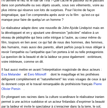
t-il derrière le nez et le flair de Tina ? Que cache le passeur ou le passant
dans son portefeuille ou ses objets usuels, sous ses vêtements, voire au
plus intime qui réserve son lots de surprises. Pour l’écrire de façon
énigmatique, que l’on comprendra après avoir vu le film : qu’est-ce qui
manque pour faire de quelqu’un un homme ?
Le réalisateur adapte donc une nouvelle de John Ajvide Lindqvist mais en
la développant et en y ajoutant une dimension "policière" relative à un
réseau de pédophilie qui liera cette intrigue à l’autre, au coeur même du
film, toujours en lien avec ce qui fait de nous des hommes, des femmes,
des humains, mais aussi des parents, allant parfois jusqu’à nous obliger à
revoir l’empathie ou l’antipathie que l’on portera à tel ou telle protagoniste.
La question de la beauté et de la laideur se pose également : extérieure,
voire intérieure, comme on dit.
Il faut aussi mettre en avant l’interprétation magistrale de deux acteurs :
Eva Melander
et
Eero Milonoff
dont le maquillage et les prothèses
défigurent complètement et "naturellement" les vrais visages de ceux à qui
ils donnent corps et le travail remarquable du prothésiste français
Pierre
Olivier Persin
.
En plongeant ses racines dans la culture scandinave le réalisateur iranien
permet à une actrice suédoise et un acteur finlandais d’exprimer la beauté
par la laideur et invite le spectateur à s’enraciner dans la la terre, le sol,