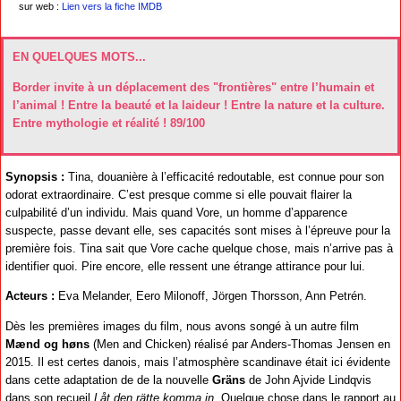
sur web :
Lien vers la fiche IMDB
EN QUELQUES MOTS...
Border invite à un déplacement des "frontières" entre l’humain et
l’animal ! Entre la beauté et la laideur ! Entre la nature et la culture.
Entre mythologie et réalité ! 89/100
Synopsis :
Tina, douanière à l’efficacité redoutable, est connue pour son
odorat extraordinaire. C’est presque comme si elle pouvait flairer la
culpabilité d’un individu. Mais quand Vore, un homme d’apparence
suspecte, passe devant elle, ses capacités sont mises à l’épreuve pour la
première fois. Tina sait que Vore cache quelque chose, mais n’arrive pas à
identifier quoi. Pire encore, elle ressent une étrange attirance pour lui.
Acteurs :
Eva Melander, Eero Milonoff, Jörgen Thorsson, Ann Petrén.
Dès les premières images du film, nous avons songé à un autre film
Mænd og høns
(Men and Chicken) réalisé par Anders-Thomas Jensen en
2015. Il est certes danois, mais l’atmosphère scandinave était ici évidente
dans cette adaptation de de la nouvelle
Gräns
de John Ajvide Lindqvis
dans son recueil
Låt den rätte komma in
. Quelque chose dans le rapport au