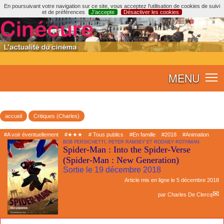
En poursuivant votre navigation sur ce site, vous acceptez l’utilisation de cookies de suivi
et de préférences
J’accepte
Désactiver les cookies
MENU
accueil
Critiques (Charles)
#A voir éventuellement
#★★★
# Tous publics
#En famille
#2018
#Animation
BOB PERSICHETTI, PETER RAMSEY ET RODNEY ROTHMAN
Spider-Man : Into the Spider-Verse
(Spider-Man : New Generation)
Sortie le 19 décembre 2018
Article mis en ligne le
5 décembre 2018
par
Charles De Clercq