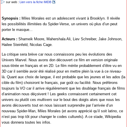
sur web :
Lien vers la fiche IMDB
Synopsis :
Miles Morales est un adolescent vivant à Brooklyn. Il révèle
les possibilités illimitées du Spider-Verse, un univers où plus d’un peut
porter le masque...
Acteurs :
Shameik Moore, Mahershala Ali, Liev Schreiber, Jake Johnson,
Hailee Steinfeld, Nicolas Cage.
La critique sera brève car nous connaissons peu les évolutions des
Univers Marvel. Nous avons don découvert ce film en version originale
sous-titrée en français et en 2D. Le film mérite probablement d’être vu en
3D car il semble avoir été réalisé pour en mettre plein la vue à ce niveau-
là. Quant aux choix de langue, il est probable que les jeunes et les ados (la
cible du film) choisiront le français, par goût ou facilité. Nous préférons
toujours la VO car il arrive régulièrement que les doublage français de films
d’animation nous déçoivent ! Les geeks connaissent certainement cet
univers ou plutôt ces
multivers
sur le bout des doigts alors que nous les
avons découverts tout en nous laissant surprendre par l’arrivée d’un
nouveau Spider-Man, Miles Morales (et avons apprécié qu’il soit latino, ce
n’est pas trop tôt pour changer le codes culturels). A ce stade, Wikipedia
vous donnera toutes les infos.