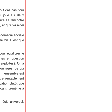
 tout cas pas pour
ui joue sur deux
qu’à sa rencontre
et qu’il va aider
 comédie sociale
heiron. C’est que
our équilibrer le
nes en question
 exploités). On a
sonnages, ce qui
s, l’ensemble est
tre véritablement
cation plutôt que
rçant lui-même à
écit universel,