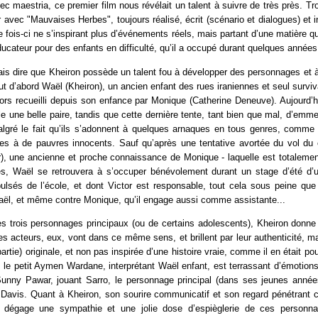
ec maestria, ce premier film nous révélait un talent à suivre de très près. Tro
ur avec "Mauvaises Herbes", toujours réalisé, écrit (scénario et dialogues) et i
e fois-ci ne s’inspirant plus d’événements réels, mais partant d’une matière qu’
éducateur pour des enfants en difficulté, qu’il a occupé durant quelques années
is dire que Kheiron possède un talent fou à développer des personnages et à
 tout d’abord Waël (Kheiron), un ancien enfant des rues iraniennes et seul surv
lors recueilli depuis son enfance par Monique (Catherine Deneuve). Aujourd’h
 une belle paire, tandis que cette dernière tente, tant bien que mal, d’emm
algré le fait qu’ils s’adonnent à quelques arnaques en tous genres, comme c
es à de pauvres innocents. Sauf qu’après une tentative avortée du vol du 
r), une ancienne et proche connaissance de Monique - laquelle est totalemen
lles, Waël se retrouvera à s’occuper bénévolement durant un stage d’été d’
ulsés de l’école, et dont Victor est responsable, tout cela sous peine que 
aël, et même contre Monique, qu’il engage aussi comme assistante...
es trois personnages principaux (ou de certains adolescents), Kheiron donn
s acteurs, eux, vont dans ce même sens, et brillent par leur authenticité, ma
artie) originale, et non pas inspirée d’une histoire vraie, comme il en était p
s, le petit Aymen Wardane, interprétant Waël enfant, est terrassant d’émoti
 Sunny Pawar, jouant Sarro, le personnage principal (dans ses jeunes année
Davis. Quant à Kheiron, son sourire communicatif et son regard pénétrant c
 dégage une sympathie et une jolie dose d’espièglerie de ces personna