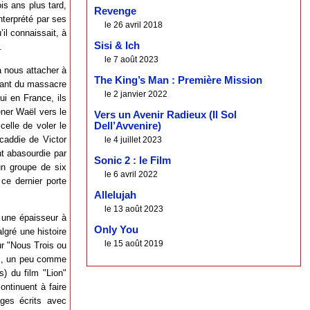
is ans plus tard,
Revenge
nterprété par ses
le 26 avril 2018
il connaissait, à
Sisi & Ich
.
le 7 août 2023
 nous attacher à
The King’s Man : Première Mission
ivant du massacre
le 2 janvier 2022
ui en France, ils
ener Waël vers le
Vers un Avenir Radieux (Il Sol
elle de voler le
Dell’Avvenire)
caddie de Victor
le 4 juillet 2023
t abasourdie par
Sonic 2 : le Film
un groupe de six
le 6 avril 2022
ce dernier porte
Allelujah
le 13 août 2023
e une épaisseur à
Only You
lgré une histoire
le 15 août 2019
our "Nous Trois ou
ons, un peu comme
s) du film "Lion"
ontinuent à faire
ges écrits avec