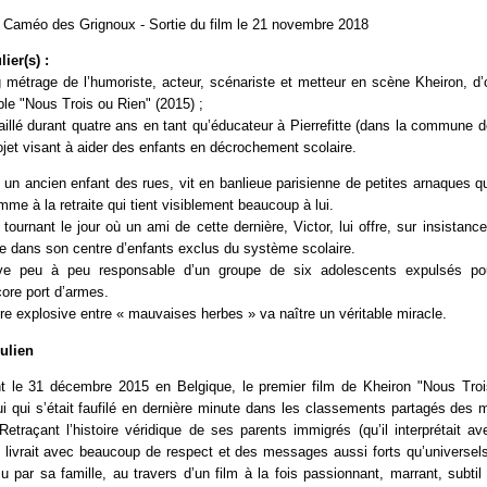
Caméo des Grignoux - Sortie du film le 21 novembre 2018
ier(s) :
métrage de l’humoriste, acteur, scénariste et metteur en scène Kheiron, d’o
ble "Nous Trois ou Rien" (2015) ;
illé durant quatre ans en tant qu’éducateur à Pierrefitte (dans la commune d
ojet visant à aider des enfants en décrochement scolaire.
un ancien enfant des rues, vit en banlieue parisienne de petites arnaques 
me à la retraite qui tient visiblement beaucoup à lui.
tournant le jour où un ami de cette dernière, Victor, lui offre, sur insistan
le dans son centre d’enfants exclus du système scolaire.
ve peu à peu responsable d’un groupe de six adolescents expulsés po
ore port d’armes.
re explosive entre « mauvaises herbes » va naître un véritable miracle.
Julien
nt le 31 décembre 2015 en Belgique, le premier film de Kheiron "Nous Tro
lui qui s’était faufilé en dernière minute dans les classements partagés des m
Retraçant l’histoire véridique de ses parents immigrés (qu’il interprétait av
 livrait avec beaucoup de respect et des messages aussi forts qu’universel
par sa famille, au travers d’un film à la fois passionnant, marrant, subti