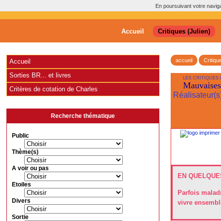
En poursuivant votre navigat
Accueil
Critiques (Julien)
accueil
Critiqu
Accueil
Sorties BR... et livres
LES CRITIQUES 
Mauvaises
Critères de cotation de Charles
Réalisateur(s
Recherche thématique
Public
Thème(s)
A voir ou pas
EN QUELQUES
Etoiles
Parfois malad
Divers
vivre ensembl
Sortie