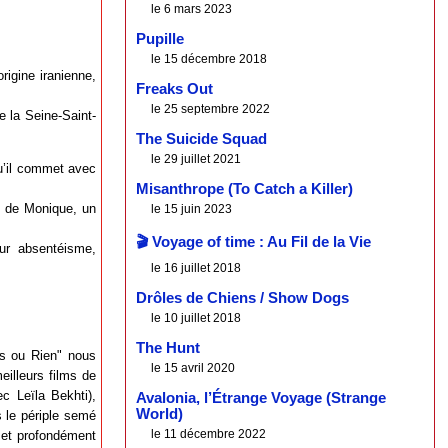
le 6 mars 2023
Pupille
le 15 décembre 2018
rigine iranienne,
Freaks Out
le 25 septembre 2022
e la Seine-Saint-
The Suicide Squad
le 29 juillet 2021
qu’il commet avec
Misanthrope (To Catch a Killer)
ce de Monique, un
le 15 juin 2023
🎬 Voyage of time : Au Fil de la Vie
ur absentéisme,
le 16 juillet 2018
Drôles de Chiens / Show Dogs
le 10 juillet 2018
The Hunt
is ou Rien" nous
le 15 avril 2020
eilleurs films de
ec Leïla Bekhti),
Avalonia, l’Étrange Voyage (Strange
World)
s le périple semé
le 11 décembre 2022
l et profondément