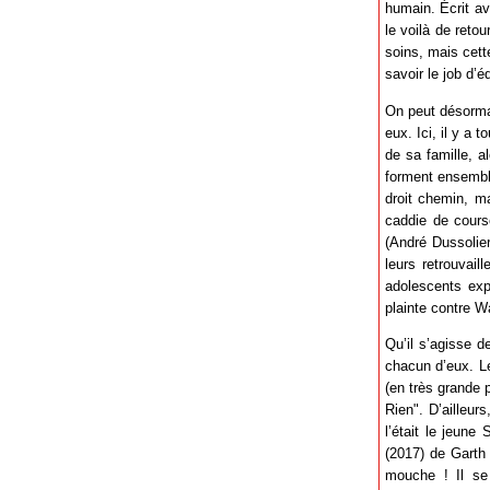
humain. Écrit av
le voilà de reto
soins, mais cett
savoir le job d’
On peut désorma
eux. Ici, il y a
de sa famille, a
forment ensemble
droit chemin, m
caddie de cours
(André Dussolie
leurs retrouvai
adolescents exp
plainte contre W
Qu’il s’agisse d
chacun d’eux. Le
(en très grande p
Rien". D’ailleur
l’était le jeune
(2017) de Garth 
mouche ! Il se