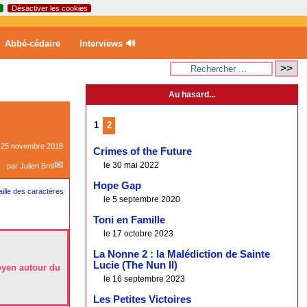
Désactiver les cookies
Abbé-cédaire
Interviews 🔊
Au hasard...
1
2
e
25 novembre 2018
Crimes of the Future
le 30 mai 2022
par
Julien Brnl
Hope Gap
le 5 septembre 2020
Toni en Famille
le 17 octobre 2023
La Nonne 2 : la Malédiction de Sainte
Lucie (The Nun II)
oyen autour du
le 16 septembre 2023
Les Petites Victoires