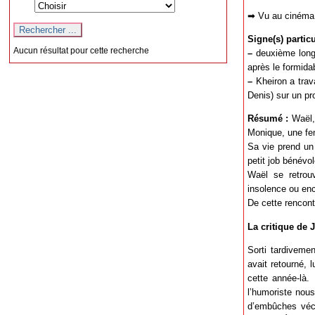
➡ Vu au cinéma 
Signe(s) particul
Aucun résultat pour cette recherche
–
deuxième long 
après le formida
–
Kheiron a trava
Denis) sur un pr
Résumé :
Waël, 
Monique, une fem
Sa vie prend un 
petit job bénévo
Waël se retrou
insolence ou enc
De cette rencont
La critique de 
Sorti tardiveme
avait retourné, 
cette année-là. 
l’humoriste nous
d’embûches vécu 