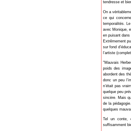
tendresse et bie
On a véritablemen
ce qui concerne
temporalités. Le
avec Monique, et
en puisant dans 
Extrêmement pui
sur fond d’éduca
l’artiste (comple
"Mauvais Herbes"
poids des image
abordent des thè
donc un peu l’i
n’était pas vrai
quelque peu prév
sincère. Mais qu
de la pédagogie
quelques mauvais
Tel un conte, c
suffisamment bie