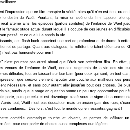
nveillance.
t l’impression que ce film transpire la vérité, alors qu’il n’en est rien, ou en
 le destin de Waël. Pourtant, la mise en scène du film l’appuie, elle q
 récit alterne ainsi les épisodes (parfois sordides) de l’enfance de Waël jus
 le fameux stage actuel durant lequel il s’occupe de ces jeunes en difficultés, 
son passé, et ce que lui a appris la vie.
ssants, ces flash-back apportent une part de profondeur et de drame à cette
tion et de partage. Quant aux dialogues, ils reflètent le talent d’écriture de K
t) n’est pas humoriste pour rien !
 n’est pourtant pas aussi abouti que l’était son précédent film. En effet, p
s venues de l’enfance de Waël, certains segments de la vie des six jeu
mes difficiles, tout en laissant sur leur faim (pour ceux qui sont, en tout cas,
mpression que ceux-ci viennent rajouter une couche aux malheurs des per
ment nécessaire, et sans pour autant aller jusqu’au bout des choses. De plu
isible, tandis que le stage en question sonne un peu trop opportuniste pour ê
’importe, puisque celui-ci est davantage placé sous le signe de la communi
. Après tout, Waël n’est pas éducateur, mais un ancien gars des rues, s’exe
es combines... Dès lors, c’est tout le monde qui en ressortira gagnant !
ette comédie dramatique touche et divertit, et permet de délivrer un r
n écrit pour oser parler de choses aussi complexes que légères.