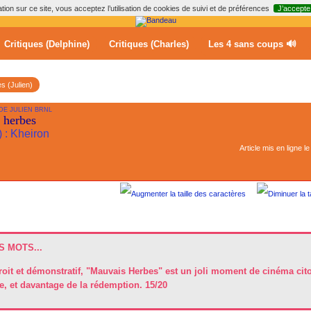
ion sur ce site, vous acceptez l’utilisation de cookies de suivi et de préférences
J’accepte
Critiques (Delphine)
Critiques (Charles)
Les 4 sans coups 🔊
es (Julien)
DE JULIEN BRNL
 herbes
) : Kheiron
Article mis en ligne l
 MOTS...
roit et démonstratif, "Mauvais Herbes" est un joli moment de cinéma cit
e, et davantage de la rédemption. 15/20