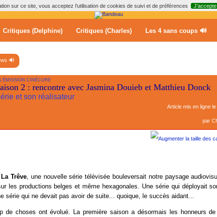
ion sur ce site, vous acceptez l’utilisation de cookies de suivi et de préférences
J’accepte
Critiques (Delphine)
Critiques (Charles)
Les 4 sans coups 🔊
ews 🔊
 L’ÉMISSION CINÉCURE
aison 2 : rencontre avec Jasmina Douieb et Matthieu Donck
érie et son réalisateur
Article mis en ligne l
par
Ch
,
La Trêve
, une nouvelle série télévisée bouleversait notre paysage audiovis
sur les productions belges et même hexagonales. Une série qui déployait son
e série qui ne devait pas avoir de suite... quoique, le succès aidant...
p de choses ont évolué. La première saison a désormais les honneurs d