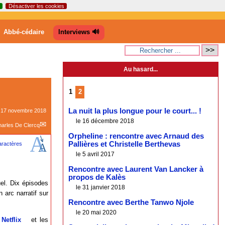
Désactiver les cookies
Abbé-cédaire
Interviews 🔊
Au hasard...
1
2
La nuit la plus longue pour le court... !
e
17 novembre 2018
le 16 décembre 2018
arles De Clercq
Orpheline : rencontre avec Arnaud des
Pallières et Christelle Berthevas
le 5 avril 2017
Rencontre avec Laurent Van Lancker à
propos de Kalès
uel. Dix épisodes
le 31 janvier 2018
 arc narratif sur
Rencontre avec Berthe Tanwo Njole
le 20 mai 2020
e
Netflix
et les