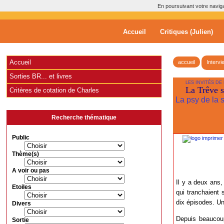
En poursuivant votre navigat
Accueil
Critiques (Julien)
Accueil
accueil
Intervi
Sorties BR... et livres
LES INVITÉS DE
La Trêve s
Critères de cotation de Charles
La psy de la s
Recherche thématique
Public
Thème(s)
A voir ou pas
Il y a deux ans
Etoiles
qui tranchaient 
dix épisodes. Un
Divers
Depuis beaucou
Sortie