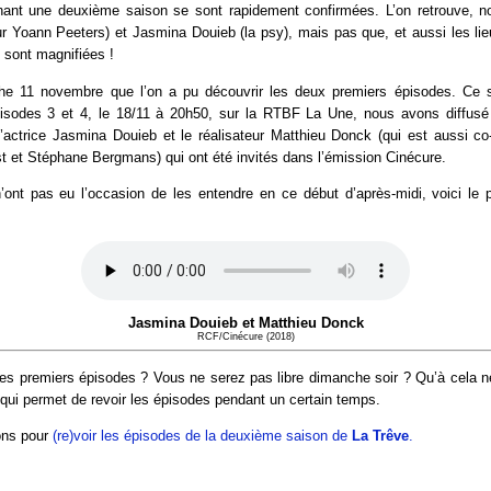
ant une deuxième saison se sont rapidement confirmées. L’on retrouve, 
r Yoann Peeters) et Jasmina Douieb (la psy), mais pas que, et aussi les lieu
 sont magnifiées !
he 11 novembre que l’on a pu découvrir les deux premiers épisodes. Ce 
pisodes 3 et 4, le 18/11 à 20h50, sur la RTBF La Une, nous avons diffusé l
l’actrice Jasmina Douieb et le réalisateur Matthieu Donck (qui est aussi co
 et Stéphane Bergmans) qui ont été invités dans l’émission Cinécure.
’ont pas eu l’occasion de les entendre en ce début d’après-midi, voici le 
Jasmina Douieb et Matthieu Donck
RCF/Cinécure (2018)
es premiers épisodes ? Vous ne serez pas libre dimanche soir ? Qu’à cela ne 
qui permet de revoir les épisodes pendant un certain temps.
ons pour
(re)voir les épisodes de la deuxième saison de
La Trêve
.