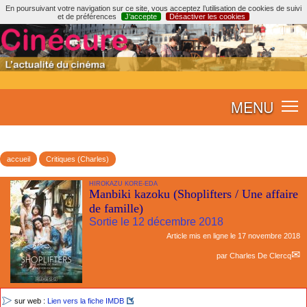
En poursuivant votre navigation sur ce site, vous acceptez l’utilisation de cookies de suivi
et de préférences
J’accepte
Désactiver les cookies
MENU
accueil
Critiques (Charles)
HIROKAZU KORE-EDA
Manbiki kazoku (Shoplifters / Une affaire
de famille)
Sortie le 12 décembre 2018
Article mis en ligne le
17 novembre 2018
par
Charles De Clercq
sur web :
Lien vers la fiche IMDB