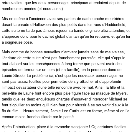
retrouvailles, que les deux personnages principaux attendaient depuis de
nombreuses années (et nous aussi).
Mis en scène à l’ancienne avec ses parties de cache-cache meurtrières
durant la parade d’Halloween des plus petits dans les rues d’Haddonfield,
cette suite ne tarde pas à nous rejouer sa bande-originale ultra attendue, et
s’apprécie donc pour le cachet global d’antan qu’on lui retrouve, et qu’on lui
a soigneuse posé.
Mais comme de bonnes nouvelles n’arrivent jamais sans de mauvaises,
l’écriture de cette suite n’est pas franchement poussée, elle qui s’appuie
tout d’abord sur les conséquences à long terme que peuvent avoir des
épisodes de terreur sur un tiers (et sa famille), en la personne donc de
Laurie Strode. Le problème ici, c’est que les nouveaux personnages ne
sont pas assez fouillés pour permettre de s’y attacher et d’approfondir
l’impact dévastateur d’une telle rencontre avec le mal. Ainsi, la fille et la
belle-fille de Laurie font encore plus pâle figure face au masque de Myers,
tandis que les deux enquêteurs chargés d’essayer d’interroger Michael se
font zigouiller en moins qu’il n’en faut pour réussir à se souvenir d’eux à la
fin du film... Heureusement, Jamie Lee Curtis est en forme, même si on l’a
connue moins franchouillarde par le passé...
Après l’introduction, place à la revanche sanglante ! Or, certaines ficelles