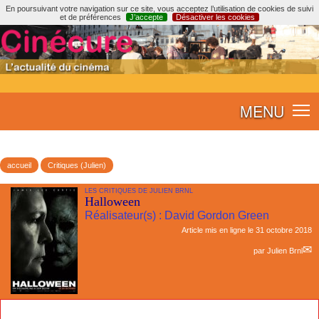
En poursuivant votre navigation sur ce site, vous acceptez l’utilisation de cookies de suivi
et de préférences
J’accepte
Désactiver les cookies
MENU
accueil
Critiques (Julien)
LES CRITIQUES DE JULIEN BRNL
Halloween
Réalisateur(s) : David Gordon Green
Article mis en ligne le
31 octobre 2018
par
Julien Brnl