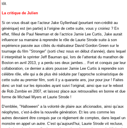
tôt.
La critique de Julien
Si on vous disait que l’acteur Jake Gyllenhaal (pourtant non-crédité au
générique) est (en partie) à l’origine de cette suite, vous y croiriez ? En
effet, filleul de Paul Newman et de l’actrice Jamie Lee Curtis, Jake aurait
influencer sa marraine à reprendre le rôle de Laurie Strode suite à son
expérience passée aux côtés du réalisateur David Gordon Green sur le
tournage du film "Stronger" (sorti chez nous en début d’année), dans lequel
il interprétait le sprinter Jeff Bauman qui, lors de l’attentat du marathon de
Boston en avril 2013, y a perdu ses deux jambes... Fort et conquis par leur
collaboration, ce dernier a alors pousser Jamie Lee Curtis à reprendre son
célèbre rôle, elle qui a de plus été séduite par l’approche scénaristique de
cette suite au premier film, sorti il y a quarante ans, jour pour jour ! Faites
donc un trait sur les épisodes ayant suivi l’original, ainsi que sur le reboot
de Rob Zombie en 2007, et laissez place aux retrouvailles en bonne et due
forme de Michael Myers et Laurie Strode !
D’emblée, "Halloween" a la volonté de plaire aux aficionados, ainsi qu’aux
néophytes, c’est-à-dire la nouvelle génération. Et les uns comme les
autres devraient être conquis par ce règlement de comptes, dans lequel un
monstre en appel un autre. C’est qu’aujourd’hui, Laurie Strode vit recluse,