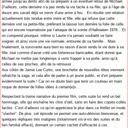
armée jusqu’au dents afin de se préparer à un éventuel retour de Michael.
D’ailleurs, cette dernière n’a pas rendu la vie facile à sa fille, qui à l’âge de
douze ans savait déjà se servir d’une arme à feu... En résulte une relation
actuellement très tendue entre mère et fille, elle qui refuse que cette
dernière voit sa petite-fille, préférant la laisser loin derrière la folie de celle
qui est encore traumatisée par l’attaque de la soirée d’Halloween 1978... Et
on comprend pourquoi, même si Laurie n’a jamais souhaité se faire
soigner, et ainsi vivre une vie normale, entourée de sa famille... Mais
finalement, la survivante aura bien eu raison d’avoir rendu la vie dure à sa
fille, tout comme d’avoir créé une forteresse barricadée, étant donné que
Michael ne mettre pas longtemps à venir frapper à sa porte, ainsi qu’à
celles de ses proches, afin de la retrouver...
Aux côtés de Jamie Lee Curtis, une brochette de nouvelles têtes viennent
rafraîchir la saga, et cela afin de parler à un jeune public, et d’en préparer
évidemment la suite ! Car on se doute bien que tenir un couteau en main
risque de donner de folles idées à certain(e)s...
Respectant la trame narrative du premier film, cette suite lui rend un bel
hommage, elle qui enchaîne les clins d’œil, sans en faire des copiés-collés
faciles. C’est d’ailleurs ce qu’on appréciera le plus dans ce thriller en mode
"slasher". De plus, cet épisode se permet une auto-dérision bienvenue, et
quelques répliques très malignes (notamment vis-à-vis des suites et du
lien familial effacé), donnant un certain cachet d’efficacité à ces