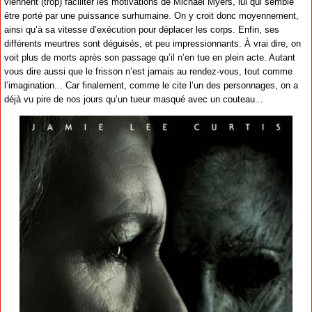
viennent (trop) faciliter les motivations de Michael Myers, lui qui semble
être porté par une puissance surhumaine. On y croit donc moyennement,
ainsi qu’à sa vitesse d’exécution pour déplacer les corps. Enfin, ses
différents meurtres sont déguisés, et peu impressionnants. À vrai dire, on
voit plus de morts après son passage qu’il n’en tue en plein acte. Autant
vous dire aussi que le frisson n’est jamais au rendez-vous, tout comme
l’imagination... Car finalement, comme le cite l’un des personnages, on a
déjà vu pire de nos jours qu’un tueur masqué avec un couteau...