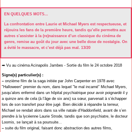
EN QUELQUES MOTS...
La confrontation entre Laurie et Michael Myers est respectueuse, et
réjouira les fans de la première heure, tandis qu’elle permettra aux
autres s’assister à la (re)naissance d’un classique du cinéma de
genre, remise au goût du jour avec une belle dose de nostalgie. On
a évité le massacre, et c’est déjà pas mal. 13/20
➡ Vu au cinéma Acinapolis Jambes - Sortie du film le 24 octobre 2018
Signe(s) particulier(s) :
–
onzième film de la saga initiée par John Carpenter en 1978 avec
"Halloween" premier du nom, dans lequel "le mal incarné" Michael Myers,
jusqu’alors enfermé dans un hôpital psychiatrique pour avoir poignardé il y
a quinze ans de cela (à l’âge de six ans) sa sœur, parvenait à s’échapper
lors de son transfert pour être jugé. Bien décidé à répandre la terreur,
Michael se rendait alors dans sa ville natale d’Haddonfield, avant de s’en
prendre à la lycéenne Laurie Strode, tandis que son psychiatre, le docteur
Loomis, se lançait à sa poursuite...
–
suite du film original, faisant donc abstraction des autres films,