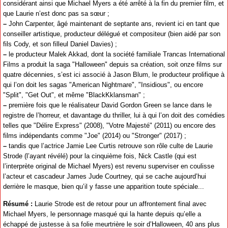
considérant ainsi que Michael Myers a été arrêté à la fin du premier film, et
que Laurie n’est donc pas sa sœur ;
–
John Carpenter, âgé maintenant de septante ans, revient ici en tant que
conseiller artistique, producteur délégué et compositeur (bien aidé par son
fils Cody, et son filleul Daniel Davies) ;
–
le producteur Malek Akkad, dont la société familiale Trancas International
Films a produit la saga "Halloween" depuis sa création, soit onze films sur
quatre décennies, s’est ici associé à Jason Blum, le producteur prolifique à
qui l’on doit les sagas "American Nightmare", "Insidious", ou encore
"Split", "Get Out", et même "BlackKklansman" ;
–
première fois que le réalisateur David Gordon Green se lance dans le
registre de l’horreur, et davantage du thriller, lui à qui l’on doit des comédies
telles que "Délire Express" (2008), "Votre Majesté" (2011) ou encore des
films indépendants comme "Joe" (2014) ou "Stronger" (2017) ;
–
tandis que l’actrice Jamie Lee Curtis retrouve son rôle culte de Laurie
Strode (l’ayant révélé) pour la cinquième fois, Nick Castle (qui est
l’interprète original de Michael Myers) est revenu superviser en coulisse
l’acteur et cascadeur James Jude Courtney, qui se cache aujourd’hui
derrière le masque, bien qu’il y fasse une apparition toute spéciale...
Résumé :
Laurie Strode est de retour pour un affrontement final avec
Michael Myers, le personnage masqué qui la hante depuis qu’elle a
échappé de justesse à sa folie meurtrière le soir d’Halloween, 40 ans plus