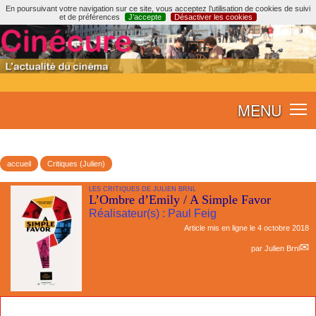
En poursuivant votre navigation sur ce site, vous acceptez l’utilisation de cookies de suivi
et de préférences
J’accepte
Désactiver les cookies
MENU
accueil
Critiques (Julien)
LES CRITIQUES DE JULIEN BRNL
L’Ombre d’Emily / A Simple Favor
Réalisateur(s) : Paul Feig
Article mis en ligne le
4 octobre 2018
par
Julien Brnl