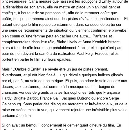
pince-sans-rire. Car à mesure que naissent les soupçons d’Emily autour de
la disparition de son amie, elle va mettre en place un plan intelligent et
espiègle, à hauteur de sa personnalité, afin de la retrouver coûte que
coûte, ce qui l’emmènera ainsi sur des pistes révélatrices inattendues… Et
autant dire que le film repose constamment dans sa seconde partie sur
une série de retournements de situation qui viennent confirmer le proverbe
bien connu qu’une femme peut en cacher une autre... Parfaites et
complémentaires dans leur rôle, Blake Lively et Anna Kendrick brisent
alors à tour de rôle leur image préalablement établie, elles qui n’ont pas
peur de rien devant la caméra du réalisateur Paul Feig. Féroces, elles
portent en partie le film sur leurs épaules.
Mais "L’Ombre d’Emily" se révèle être un jeu de pistes prenant,
divertissant, et plutôt bien ficelé, lui qui dévoile quelques indices glissés
par-ci, par-là, au sein de son intrigue. Et puis, on adore le soin apporté aux
décors, aux costumes, tout comme à la musique du film, baigné de
chansons venues de grands artistes francophones, tels que Françoise
Hardy, Brigitte Bardot, France Gall, Jacques Dutronc ou encore Serge
Gainsbourg. Sans parler des dialogues mordants et irrévérencieux, et de la
mise en scène m’as-tu vue, qui viennent rajouter une irrésistible plus-value
certaine à ce film.
Si on avait un bémol, il concernerait le dernier quart d’heure du film. En