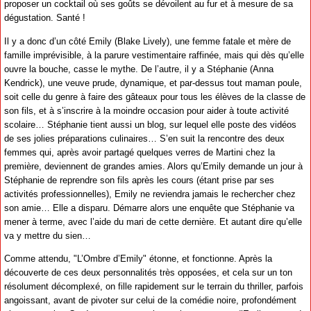
proposer un cocktail où ses goûts se dévoilent au fur et à mesure de sa
dégustation. Santé !
Il y a donc d’un côté Emily (Blake Lively), une femme fatale et mère de
famille imprévisible, à la parure vestimentaire raffinée, mais qui dès qu’elle
ouvre la bouche, casse le mythe. De l’autre, il y a Stéphanie (Anna
Kendrick), une veuve prude, dynamique, et par-dessus tout maman poule,
soit celle du genre à faire des gâteaux pour tous les élèves de la classe de
son fils, et à s’inscrire à la moindre occasion pour aider à toute activité
scolaire… Stéphanie tient aussi un blog, sur lequel elle poste des vidéos
de ses jolies préparations culinaires… S’en suit la rencontre des deux
femmes qui, après avoir partagé quelques verres de Martini chez la
première, deviennent de grandes amies. Alors qu’Emily demande un jour à
Stéphanie de reprendre son fils après les cours (étant prise par ses
activités professionnelles), Emily ne reviendra jamais le rechercher chez
son amie… Elle a disparu. Démarre alors une enquête que Stéphanie va
mener à terme, avec l’aide du mari de cette dernière. Et autant dire qu’elle
va y mettre du sien…
Comme attendu, "L’Ombre d’Emily" étonne, et fonctionne. Après la
découverte de ces deux personnalités très opposées, et cela sur un ton
résolument décomplexé, on fille rapidement sur le terrain du thriller, parfois
angoissant, avant de pivoter sur celui de la comédie noire, profondément