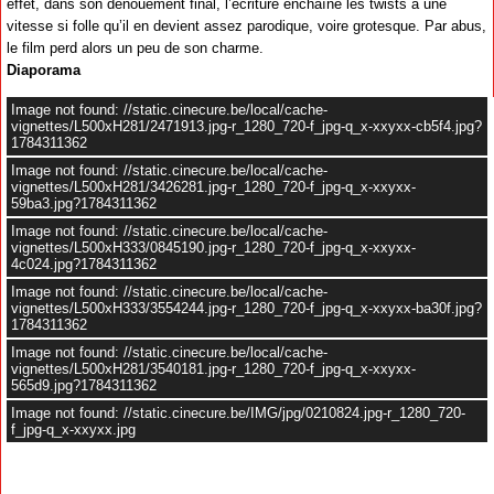
effet, dans son dénouement final, l’écriture enchaîne les twists à une
vitesse si folle qu’il en devient assez parodique, voire grotesque. Par abus,
le film perd alors un peu de son charme.
Diaporama
Image not found: //static.cinecure.be/local/cache-
vignettes/L500xH281/2471913.jpg-r_1280_720-f_jpg-q_x-xxyxx-cb5f4.jpg?
1784311362
Image not found: //static.cinecure.be/local/cache-
vignettes/L500xH281/3426281.jpg-r_1280_720-f_jpg-q_x-xxyxx-
59ba3.jpg?1784311362
Image not found: //static.cinecure.be/local/cache-
vignettes/L500xH333/0845190.jpg-r_1280_720-f_jpg-q_x-xxyxx-
4c024.jpg?1784311362
Image not found: //static.cinecure.be/local/cache-
vignettes/L500xH333/3554244.jpg-r_1280_720-f_jpg-q_x-xxyxx-ba30f.jpg?
1784311362
Image not found: //static.cinecure.be/local/cache-
vignettes/L500xH281/3540181.jpg-r_1280_720-f_jpg-q_x-xxyxx-
565d9.jpg?1784311362
Image not found: //static.cinecure.be/IMG/jpg/0210824.jpg-r_1280_720-
f_jpg-q_x-xxyxx.jpg