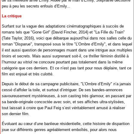
de sa meilleure amie Emily. Aidée par le mari d’Emily, Stéphanie découvre
peu à peu les secrets enfouis d’Emily...
La critique
Surfant sur la vague des adaptations cinématographiques à succès de
romans tels que "Gone Girl" (David Fincher, 2014) et "La Fille du Train"
(Tate Taylor, 2016), voici que débarque aujourd’hui dans nos salles celle du
roman "Disparue", transposé sous le titre "L’Ombre d’Emily", et dans lequel
il est aussi question de personnages muant dans une intrigue aux multiples
tiroirs et secrets. Mais aussi surprenant soit-il, ce thriller féminin distillé à
l’humour au vitriol ne concoure pourtant pas totalement dans la même
catégorie que ces derniers. Et ce n’est pas tant pour nous déplaire, tant ce
film est enjoué et très culotté.
Depuis le début de sa campagne publicitaire, "L’Ombre d’Emily" n’a jamais
cessé d’affoler la toile, et surtout d’intriguer. De ses bandes-annonces
savoureusement mystérieuses, à son casting très glamour, en passant par
sa bande-originale concoctée avec soin, et ses affiches ultra-stylisées,
tout laissait à croire que Paul Feig s’est véritablement amusé à réaliser
son dernier film.
Évoluant au cœur d’une banlieue résidentielle, cette histoire de disparition
joue sur différents genres agréablement emboîtés, pour alors nous