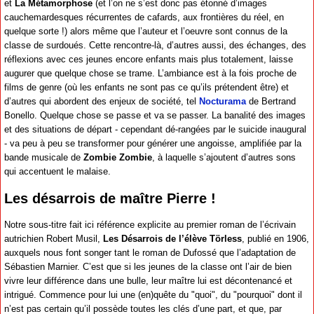
et
La Métamorphose
(et l’on ne s’est donc pas étonné d’images
cauchemardesques récurrentes de cafards, aux frontières du réel, en
quelque sorte !) alors même que l’auteur et l’oeuvre sont connus de la
classe de surdoués. Cette rencontre-là, d’autres aussi, des échanges, des
réflexions avec ces jeunes encore enfants mais plus totalement, laisse
augurer que quelque chose se trame. L’ambiance est à la fois proche de
films de genre (où les enfants ne sont pas ce qu’ils prétendent être) et
d’autres qui abordent des enjeux de société, tel
Nocturama
de Bertrand
Bonello. Quelque chose se passe et va se passer. La banalité des images
et des situations de départ - cependant dé-rangées par le suicide inaugural
- va peu à peu se transformer pour générer une angoisse, amplifiée par la
bande musicale de
Zombie Zombie
, à laquelle s’ajoutent d’autres sons
qui accentuent le malaise.
Les désarrois de maître Pierre !
Notre sous-titre fait ici référence explicite au premier roman de l’écrivain
autrichien Robert Musil,
Les Désarrois de l’élève Törless
, publié en 1906,
auxquels nous font songer tant le roman de Dufossé que l’adaptation de
Sébastien Marnier. C’est que si les jeunes de la classe ont l’air de bien
vivre leur différence dans une bulle, leur maître lui est décontenancé et
intrigué. Commence pour lui une (en)quête du "quoi", du "pourquoi" dont il
n’est pas certain qu’il possède toutes les clés d’une part, et que, par