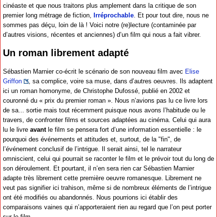
cinéaste et que nous traitons plus amplement dans la critique de son
premier long métrage de fiction,
Irréprochable
. Et pour tout dire, nous ne
sommes pas déçu, loin de là ! Voici notre (re)lecture (contaminée par
d’autres visions, récentes et anciennes) d’un film qui nous a fait vibrer.
Un roman librement adapté
Sébastien Marnier co-écrit le scénario de son nouveau film avec
Elise
Griffon
, sa complice, voire sa muse, dans d’autres oeuvres. Ils adaptent
ici un roman homonyme, de Christophe Dufossé, publié en 2002 et
couronné du « prix du premier roman ». Nous n’avions pas lu ce livre lors
de sa... sortie mais tout récemment puisque nous avons l’habitude ou le
travers, de confronter films et sources adaptées au cinéma. Celui qui aura
lu le livre
avant
le film se pensera fort d’une information essentielle : le
pourquoi des événements et attitudes et, surtout, de la "fin", de
l’événement conclusif de l’intrigue. Il serait ainsi, tel le narrateur
omniscient, celui qui pourrait se raconter le film et le prévoir tout du long de
son déroulement. Et pourtant, il n’en sera rien car Sébastien Marnier
adapte très librement cette première oeuvre romanesque. Librement ne
veut pas signifier ici trahison, même si de nombreux éléments de l’intrigue
ont été modifiés ou abandonnés. Nous pourrions ici établir des
comparaisons vaines qui n’apporteraient rien au regard que l’on peut porter
sur le film.