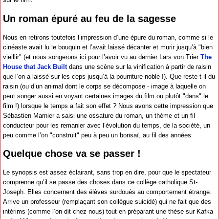
Un roman épuré au feu de la sagesse
Nous en retirons toutefois l’impression d’une épure du roman, comme si le
cinéaste avait lu le bouquin et l’avait laissé décanter et murir jusqu’à "bien
vieillir" (et nous songerons ici pour l’avoir vu au dernier Lars von Trier
The
House that Jack Built
dans une scène sur la vinification à partir de raisin
que l’on a laissé sur les ceps jusqu’à la pourriture noble !). Que reste-t-il du
raisin (ou d’un animal dont le corps se décompose - image à laquelle on
peut songer aussi en voyant certaines images du film ou plutôt "dans" le
film !) lorsque le temps a fait son effet ? Nous avons cette impression que
Sébastien Marnier a saisi une ossature du roman, un thème et un fil
conducteur pour les remanier avec l’évolution du temps, de la société, un
peu comme l’on "construit" peu à peu un bonsaï, au fil des années.
Quelque chose va se passer !
Le synopsis est assez éclairant, sans trop en dire, pour que le spectateur
comprenne qu’il se passe des choses dans ce collège catholique St-
Joseph. Elles concernent des élèves surdoués au comportement étrange.
Arrive un professeur (remplaçant son collègue suicidé) qui ne fait que des
intérims (comme l’on dit chez nous) tout en préparant une thèse sur Kafka