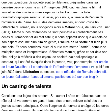
que ces questions de société sont terriblement prégnantes dans sa
dernière oeuvre, comme si, à l’image des DVD cachés dans le film, il
voulait rendre visible un message qui lui tient à coeur. La toile
cinématographique serait ici et ainsi, pour nous, à l’image de l’écran de
l’ordinateur de Pierre. Au vu des dernières images, et donc d’une fin
différente du roman, nous songeons alors à
Melancholia
, de Lars von Trier
(2011). Même si nos références ne sont peut-être ou probablement pas
celles du romancier et du réalisateur, il nous apparait donc que au-delà de
son aspect assumé d’un film de genre,
L’heure de la sortie
est bien plus
que cela. Et nous pourrions jouer ici sur le mot même "sortie", porteur de
multiples sens et interprétations. Sébastien Marnier, grâce et par-delà son
film, oblige à réfléchir à des enjeux de société (voir collapsologie ci-
dessus), qui ont été évoqués dans la presse, voir, par exemple,
cet article
de Laure Noualhat « Le scénario de l’effondrement l’emporte »
, publié en
juin 2012 dans
Libération
ou encore,
cette réflexion de Romain Lehnhoff,
un jeune réalisateur franco-allemand, publiée cet été sur son blog
.
Un casting de talents
Concluons sur le jeu des acteurs. Si Laurent Lafitte est fabuleux dans ce
rôle qui lui va comme un gant, il faut, plus encore relever celui des six
jeunes acteurs principaux. Outre l’urgence de tourner à un âge où les corps
évoluent rapidement, ils sont très justes dans leurs interprétations et