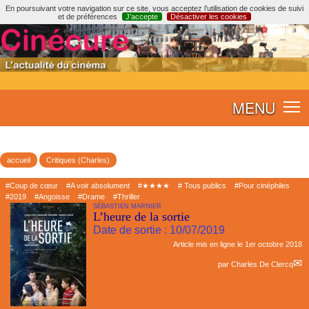
En poursuivant votre navigation sur ce site, vous acceptez l’utilisation de cookies de suivi
et de préférences
J’accepte
Désactiver les cookies
MENU
accueil
Critiques (Charles)
#Coup de cœur
#A voir absolument
#★★★★
# Tous publics
#Pour cinéphiles
#2019
#Angoisse
#Drame
#Thriller
SÉBASTIEN MARNIER
L’heure de la sortie
Date de sortie : 10/07/2019
Article mis en ligne le
1er octobre 2018
par
Charles De Clercq