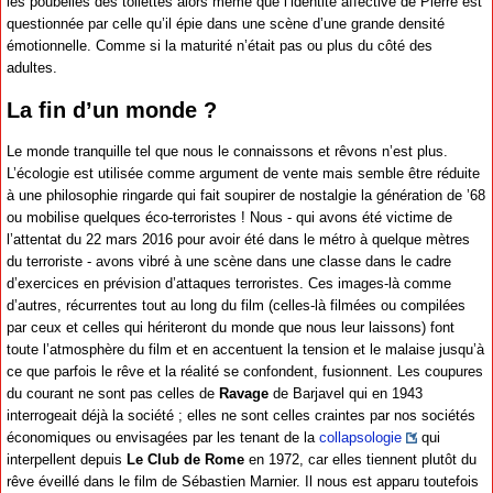
les poubelles des toilettes alors même que l’identité affective de Pierre est
questionnée par celle qu’il épie dans une scène d’une grande densité
émotionnelle. Comme si la maturité n’était pas ou plus du côté des
adultes.
La fin d’un monde ?
Le monde tranquille tel que nous le connaissons et rêvons n’est plus.
L’écologie est utilisée comme argument de vente mais semble être réduite
à une philosophie ringarde qui fait soupirer de nostalgie la génération de ’68
ou mobilise quelques éco-terroristes ! Nous - qui avons été victime de
l’attentat du 22 mars 2016 pour avoir été dans le métro à quelque mètres
du terroriste - avons vibré à une scène dans une classe dans le cadre
d’exercices en prévision d’attaques terroristes. Ces images-là comme
d’autres, récurrentes tout au long du film (celles-là filmées ou compilées
par ceux et celles qui hériteront du monde que nous leur laissons) font
toute l’atmosphère du film et en accentuent la tension et le malaise jusqu’à
ce que parfois le rêve et la réalité se confondent, fusionnent. Les coupures
du courant ne sont pas celles de
Ravage
de Barjavel qui en 1943
interrogeait déjà la société ; elles ne sont celles craintes par nos sociétés
économiques ou envisagées par les tenant de la
collapsologie
qui
interpellent depuis
Le Club de Rome
en 1972, car elles tiennent plutôt du
rêve éveillé dans le film de Sébastien Marnier. Il nous est apparu toutefois