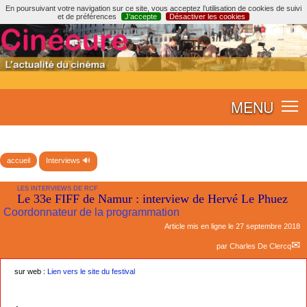
En poursuivant votre navigation sur ce site, vous acceptez l’utilisation de cookies de suivi
et de préférences
J’accepte
Désactiver les cookies
MENU
accueil
Interviews 🔊
LES INTERVIEWS DE RCF
Le 33e FIFF de Namur : interview de Hervé Le Phuez
Coordonnateur de la programmation
Article mis en ligne le
27 septembre 2018
par
Charles De Clercq
sur web :
Lien vers le site du festival