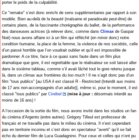
porter le poids de la culpabilité.
Ce "remake" s’est donc enrichi de sens supplémentaires par rapport à son
modèle. Bien au-delà de la
beauté
(malsaine et paradoxale peut-être) de
certains plans, de la fascinante chorégraphie du ballet, de la performance
des danseuses actrices (à relever donc, comme dans
Climax
de Gaspar
Noé) nous avons affaire ici à un film qui réfléchit (en miroir donc) notre
condition humaine, la place de la femme, la violence de nos sociétés, celle
d’un passé horrible que l’on voudrait oublier et qu’il est impossible de
pardonner. A ce titre, face à ce quasi sans faute dans un film plus
dramatique que gore, il est regrettable que le réalisateur se soit laissé aller
dans le sixième tableau, comme s’il avait lâché tout le gore retenu jusque
là, dans un
climax
aux frontières du
too much
! Il ne s’agit donc pas d’un
film "tous publics" [au USA il est classé R - Restricted (Interdit aux moins
de 17 ans non-accompagnés d’un adulte)], même si, pour le moment, il est
classé "tous publics" par
Cinébel
(
mise à jour :
désormais interdit au
moins de 16 ans) !
A l’occasion de la sortie du film, nous avons invité dans les studios un fan
du cinéma d’Argento (entre autres). Grégory Tilleul est professeur de
français et ne travaille pas dans le milieu du cinéma. Il n’est cependant
pas en territoire inconnu et c’est donc en spectateur "averti" qu’il se fait
écho du dernier film de Luca Guadagnino. Pour ceux et celles qui n’ont pu