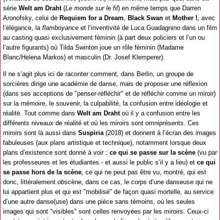
série
Welt am Draht
(
Le monde sur le fil
) en même temps que Darren
Aronofsky, celui de
Requiem for a Dream
,
Black Swan
et
Mother !
, avec
l’élégance, la
flamboyance
et l’inventivité de Luca Guadagnino dans un film
au casting quasi exclusivement féminin (à part deux policiers et l’un ou
l’autre figurants) où Tilda Swinton joue un rôle féminin (Madame
Blanc/Helena Markos) et masculin (Dr. Josef Klemperer).
Il ne s’agit plus ici de raconter comment, dans Berlin, un groupe de
sorcières dirige une académie de danse, mais de proposer une réflexion
(dans ses acceptions de "penser-réfléchir" et de réfléchir comme un miroir)
sur la mémoire, le souvenir, la culpabilité, la confusion entre idéologie et
réalité. Tout comme dans
Welt am Draht
où il y a confusion entre les
différents niveaux de réalité et où les miroirs sont omniprésents. Ces
miroirs sont là aussi dans
Suspiria
(2018) et donnent à l’écran des images
fabuleuses (aux plans artistique et technique), notamment lorsque deux
plans d’existence sont donné à voir :
ce qui se passe sur la scène
(vu par
les professeures et les étudiantes - et aussi le public s’il y a lieu) et
ce qui
se passe hors de la scène
, ce qui ne peut pas être vu, montré, qui est
donc, littéralement
ob
scène, dans ce cas, le corps d’une danseuse qui ne
lui appartient plus et qui est "mobilisé" de façon quasi mortelle, au service
d’une autre danse(use) dans une pièce sans témoins, où les seules
images qui sont "visibles" sont celles renvoyées par les miroirs. Ceux-ci