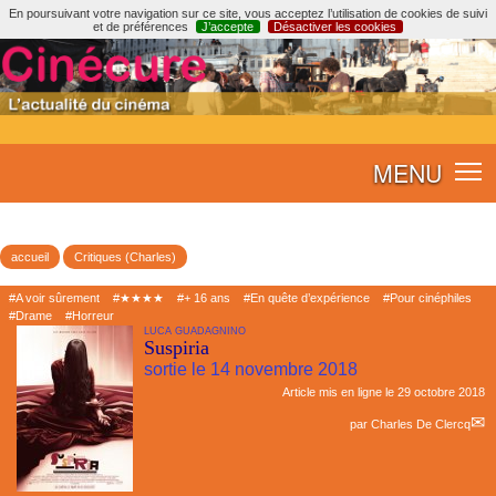
En poursuivant votre navigation sur ce site, vous acceptez l’utilisation de cookies de suivi
et de préférences
J’accepte
Désactiver les cookies
MENU
accueil
Critiques (Charles)
#A voir sûrement
#★★★★
#+ 16 ans
#En quête d’expérience
#Pour cinéphiles
#Drame
#Horreur
LUCA GUADAGNINO
Suspiria
sortie le 14 novembre 2018
Article mis en ligne le
29 octobre 2018
par
Charles De Clercq