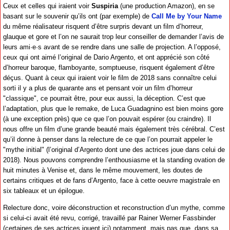
Ceux et celles qui iraient voir
Suspiria
(une production Amazon), en se
basant sur le souvenir qu’ils ont (par exemple) de
Call Me by Your Name
du même réalisateur risquent d’être surpris devant un film d’horreur,
glauque et gore et l’on ne saurait trop leur conseiller de demander l’avis de
leurs ami·e·s avant de se rendre dans une salle de projection. A l’opposé,
ceux qui ont aimé l’original de Dario Argento, et ont apprécié son côté
d’horreur baroque, flamboyante, somptueuse, risquent également d’être
déçus. Quant à ceux qui iraient voir le film de 2018 sans connaître celui
sorti il y a plus de quarante ans et pensant voir un film d’horreur
"classique", ce pourrait être, pour eux aussi, la déception. C’est que
l’adaptation, plus que le remake, de Luca Guadagnino est bien moins gore
(à une exception près) que ce que l’on pouvait espérer (ou craindre). Il
nous offre un film d’une grande beauté mais également très cérébral. C’est
qu’il donne à penser dans la relecture de ce que l’on pourrait appeler le
"mythe initial" (l’original d’Argento dont une des actrices joue dans celui de
2018). Nous pouvons comprendre l’enthousiasme et la standing ovation de
huit minutes à Venise et, dans le même mouvement, les doutes de
certains critiques et de fans d’Argento, face à cette oeuvre magistrale en
six tableaux et un épilogue.
Relecture donc, voire déconstruction et reconstruction d’un mythe, comme
si celui-ci avait été revu, corrigé, travaillé par Rainer Werner Fassbinder
(certaines de ses actrices jouent ici) notamment, mais pas que, dans sa