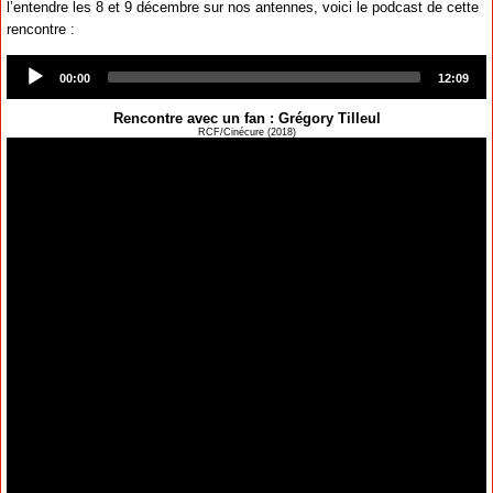
l’entendre les 8 et 9 décembre sur nos antennes, voici le podcast de cette
rencontre :
Audio
Player
00:00
12:09
Rencontre avec un fan : Grégory Tilleul
RCF/Cinécure (2018)