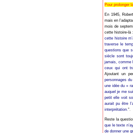
Pour prolonger l
En 1945, Robert
mais en l’adapta
mois de septemb
cette histoire-là :
cette histoire m
traverse le temp
questions que s
siècle sont tou
jamais, comme la
ceux qui ont tr
Ajoutant un p
personnages du m
une idée du « r
auquel je me sui
petit elle voit
aurait pu être l
interprétation.
".
Reste la question
que le texte n’ay
de donner une g