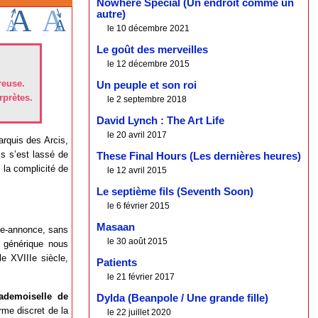
Nowhere Special (Un endroit comme un
autre)
le 10 décembre 2021
Le goût des merveilles
le 12 décembre 2015
reuse.
Un peuple et son roi
rprètes.
le 2 septembre 2018
David Lynch : The Art Life
le 20 avril 2017
rquis des Arcis,
is s’est lassé de
These Final Hours (Les dernières heures)
 la complicité de
le 12 avril 2015
Le septième fils (Seventh Soon)
le 6 février 2015
Masaan
de-annonce, sans
le 30 août 2015
e générique nous
e XVIIIe siècle,
Patients
le 21 février 2017
ademoiselle de
Dylda (Beanpole / Une grande fille)
rme discret de la
le 22 juillet 2020