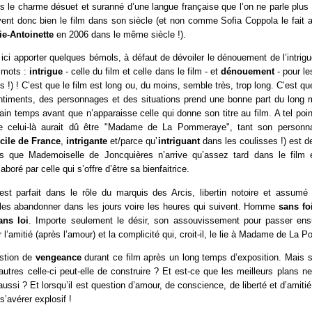
s le charme désuet et suranné d’une langue française que l’on ne parle plus 
vent donc bien le film dans son siècle (et non comme Sofia Coppola le fait a
ie-Antoinette
en 2006 dans le même siècle !).
t ici apporter quelques bémols, à défaut de dévoiler le dénouement de l’intrigue
s mots :
intrigue
- celle du film et celle dans le film - et
dénouement
- pour le
s !) ! C’est que le film est long ou, du moins, semble très, trop long. C’est q
entiments, des personnages et des situations prend une bonne part du long m
rtain temps avant que n’apparaisse celle qui donne son titre au film. A tel po
 celui-là aurait dû être "Madame de La Pommeraye", tant son personna
cile de France
,
intrigante
et/parce qu’
intriguant
dans les coulisses !) est 
is que Mademoiselle de Joncquières n’arrive qu’assez tard dans le film
boré par celle qui s’offre d’être sa bienfaitrice.
st parfait dans le rôle du marquis des Arcis, libertin notoire et assumé q
les abandonner dans les jours voire les heures qui suivent. Homme
sans fo
ans loi
. Importe seulement le désir, son assouvissement pour passer ens
r l’amitié (après l’amour) et la complicité qui, croit-il, le lie à Madame de La
estion de
vengeance
durant ce film après un long temps d’exposition. Mais su
utres celle-ci peut-elle de construire ? Et est-ce que les meilleurs plans n
 aussi ? Et lorsqu’il est question d’amour, de conscience, de liberté et d’amiti
s’avérer explosif !