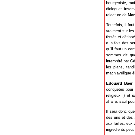
bourgeoisie, mai
dialogues inscri
relecture de
Mar
Toutefois, il fau
vraiment sur le
tissés et détissé
à la fois des s
qu’il faut un ce
sommes dit que
interprété par
Cé
les plans, tand
machiavélique éla
Edouard Baer
e
conquêtes pour 
religieux !) et
s
affaire, sauf pou
Il sera donc qu
des uns et des a
aux failles, eux
ingrédients peut 