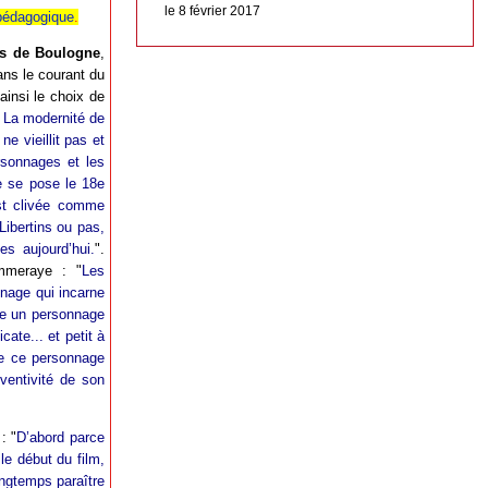
le 8 février 2017
 pédagogique
.
s de Boulogne
,
ans le courant du
insi le choix de
. La modernité de
e vieillit pas et
ersonnages et les
e se pose le 18e
est clivée comme
Libertins ou pas,
s aujourd’hui.
".
mmeraye : "
Les
nnage qui incarne
re un personnage
ate... et petit à
ue ce personnage
nventivité de son
: "
D’abord parce
 le début du film,
ngtemps paraître