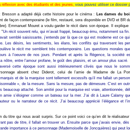
a réflexion avec des étudiants et des jeunes,
vous pouvez utiliser ce dossier
 Bresson a adapté déjà cette histoire pour le cinéma :
Les dames du boi
nt de façon contemporaine (le film, restauré, sera disponible en DVD et BR d
re). Emmanuel Mouret a voulu garder le récit dans son époque. Il explique a
 "
Un récit souvent relu, qui m’avait frappé, beaucoup ému, notamment sa fin
’avait semblé saisissante, j’entends par là que ce qui est moderne est ce qui n
s. Les désirs, les sentiments, les élans, les conflits qui traversent les p
oulève le récit me semblent très contemporains. Les questions morales qu
jours à l’oeuvre de nos jours. Pendant et après la Régence, la société 
 nôtre, entre l’amour profane, le goût des plaisirs, et un amour plus sacré. 
aversé cette époque sont aussi intérieurement clivés que nous le somme
ersonnage absent chez Diderot, celui de l’amie de Madame de La Po
arquis et de la marquise sont tellement excessifs qu’il me fallait un perso
aisonnable », de la mesure. Sans la mesure, pas de démesure. C’est en out
s beaucoup attaché. Son amitié pour la marquise est vraie, attentionnée, délic
 son amie s’éloigner comme un bateau sur la mer. J’ai dit à Laure Calamy q
’auteur ou le narrateur de ce récit. J’ai beaucoup apprécié l’élégance et l’i
 du titre qui nous avait surpris. Sur ce point voici ce qu’en dit le réalisateur 
ant pas de titre, il fallait en trouver un. Ensuite parce que j’avais envie, dès
rande importance à ce personnage (Mademoiselle de Joncquières) qui peut lo