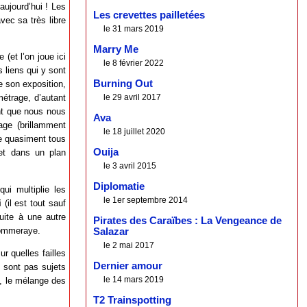
aujourd’hui ! Les
Les crevettes pailletées
vec sa très libre
le 31 mars 2019
Marry Me
 (et l’on joue ici
le 8 février 2022
s liens qui y sont
Burning Out
ue son exposition,
le 29 avril 2017
étrage, d’autant
int que nous nous
Ava
ge (brillamment
le 18 juillet 2020
de quasiment tous
Ouija
 et dans un plan
le 3 avril 2015
Diplomatie
ui multiplie les
le 1er septembre 2014
i
(il est tout sauf
uite à une autre
Pirates des Caraïbes : La Vengeance de
 Pommeraye.
Salazar
le 2 mai 2017
r quelles failles
Dernier amour
e sont pas sujets
le 14 mars 2019
é, le mélange des
T2 Trainspotting