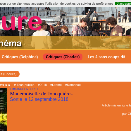
ion sur ce site, vous acceptez l’utilisation de cookies de suivi et de préférences
J’accepte
Critiques (Delphine)
Critiques (Charles)
Les 4 sans coups 🔊
es (Charles)
#★★★
# Tous publics
#2018
#Drame
#Romance
EMMANUEL MOURET
Mademoiselle de Joncquières
Sortie le 12 septembre 2018
Article mis en ligne l
par
Ch