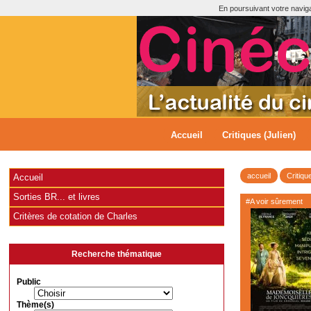
En poursuivant votre navigat
Accueil
Critiques (Julien)
accueil
Critiqu
Accueil
Sorties BR... et livres
#A voir sûrement
Critères de cotation de Charles
Recherche thématique
Public
Thème(s)