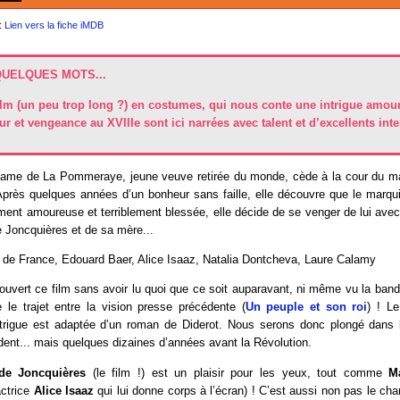
:
Lien vers la fiche iMDB
QUELQUES MOTS...
ilm (un peu trop long ?) en costumes, qui nous conte une intrigue amou
r et vengeance au XVIIIe sont ici narrées avec talent et d’excellents inte
me de La Pommeraye, jeune veuve retirée du monde, cède à la cour du ma
. Après quelques années d’un bonheur sans faille, elle découvre que le marqu
ement amoureuse et terriblement blessée, elle décide de se venger de lui avec
 Joncquières et de sa mère...
 de France, Edouard Baer, Alice Isaaz, Natalia Dontcheva, Laure Calamy
uvert ce film sans avoir lu quoi que ce soit auparavant, ni même vu la ban
 le trajet entre la vision presse précédente (
Un peuple et son roi
) ! L
ntrigue est adaptée d’un roman de Diderot. Nous serons donc plongé dans l
ent... mais quelques dizaines d’années avant la Révolution.
de Joncquières
(le film !) est un plaisir pour les yeux, tout comme
M
actrice
Alice Isaaz
qui lui donne corps à l’écran) ! C’est aussi non pas le cha