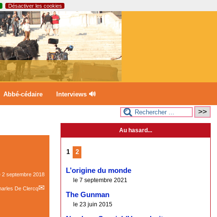
Désactiver les cookies
Abbé-cédaire
Interviews 🔊
Au hasard...
1
2
L’origine du monde
e
2 septembre 2018
le 7 septembre 2021
arles De Clercq
The Gunman
le 23 juin 2015