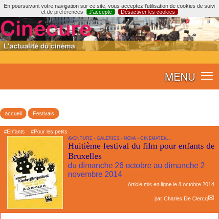
En poursuivant votre navigation sur ce site, vous acceptez l’utilisation de cookies de suivi
et de préférences
J’accepte
Désactiver les cookies
MENU
accueil
Festivals
#Enfants
#Pour les petits
AVENTURE - GALERIES - NOVA - CINEMATEK...
Huitième festival du film pour enfants de
Bruxelles
du dimanche 26 octobre au dimanche 2
novembre 2014
Article mis en ligne le
8 octobre 2014
par
Charles De Clercq