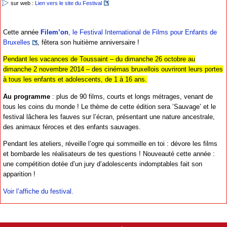
sur web :
Lien vers le site du Festival
Cette année
Filem’on
, le Festival International de Films pour Enfants de
Bruxelles
, fêtera son huitième anniversaire !
Pendant les vacances de Toussaint – du dimanche 26 octobre au
dimanche 2 novembre 2014 – des cinémas bruxellois ouvriront leurs portes
à tous les enfants et adolescents, de 1 à 16 ans.
Au programme
: plus de 90 films, courts et longs métrages, venant de
tous les coins du monde ! Le thème de cette édition sera ’Sauvage’ et le
festival lâchera les fauves sur l’écran, présentant une nature ancestrale,
des animaux féroces et des enfants sauvages.
Pendant les ateliers, réveille l’ogre qui sommeille en toi : dévore les films
et bombarde les réalisateurs de tes questions ! Nouveauté cette année :
une compétition dotée d’un jury d’adolescents indomptables fait son
apparition !
Voir l’affiche du festival.