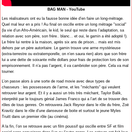
BAG MAN - YouTube
Les réalisateurs ont eu la fausse bonne idée d’en faire un long-métrage.
Quel mal leur en a pris ! Au final on oscille entre un long métrage "social"
(la vie d’un Afro-Américain, le kid, le seul qui reste dans l’adaptation, sa
relation avec son père, son frère.. blanc... et oui, le gamin a été adopté !).
Le frère lui rentre à la maison, après six ans de prison... mais est mis
dehors par un père autoritaire. Le gamin trouve une arme mystérieuse
(extra-terrestre ou extratemporelle, on n’en saura rien) alors que son frère
lui a une dette de soixante mille dollars pour frais de protection lors de son
emprisonnement. Il n’a pas l’argent, il va cambrioler son père. Cela va mal
tourner.
L’on passe alors à une sorte de road movie avec deux types de
chasseurs : les possesseurs de l’arme, et les "méchants" qui veulent
retrouver leur argent. Et il y a aussi un très très méchant, Taylor Balik,
interprété par le toujours génial James Franco qui a l’art de se trouver des
rôles de tous genres. On retrouvera Jack Reynor dans le rôle du frère, Zoë
Kravitz dans le rôle d’une
danseuse
de boite et surtout le jeune Myles
Truitt dans un premier rôle (au cinéma).
A la fin, l’on se retrouve avec un film poussif qui oscille entre SF et film