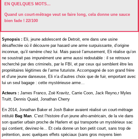
EN QUELQUES MOTS...
Quand un court-métrage veut se faire long, cela donne une sauce
bien fade ! 22/100
Synopsis :
Eli, jeune adolescent de Detroit, erre dans une usine
désaffectée où il découvre par hasard une arme surpuissante, d’origine
inconnue, qu’il ramène chez lui. Mais passé l’amusement, Eli réalise qu’on
ne soustrait pas impunément une arme aussi redoutable : il se retrouve
recherché par des criminels, par le FBI, et par ceux qui semblent être les
propriétaires légitimes de l’arme futuriste. Accompagné de son grand frère
et d’une jeune danseuse, Eli n’a d’autres choix que de fuir, emportant avec
lui un seul bagage : cette mystérieuse arme…
Acteurs :
James Franco, Zoë Kravitz, Carrie Coon, Jack Reyno,r Myles
Truitt, Dennis Quaid, Jonathan Cherry
En 2014, Jonathan Baker et Josh Baker avaient réalisé un court-métrage
intitulé
Bag Man
. C’est l’histoire d’un jeune afro-américain, de la vie dans
son quartier urbain proche de Harlem et qui transporte un mystérieux sac
qui contient, devinez-le... Et cela donne un bon petit court, sans trop de
prétention, avec quelques effets spéciaux (sans gros moyens bien