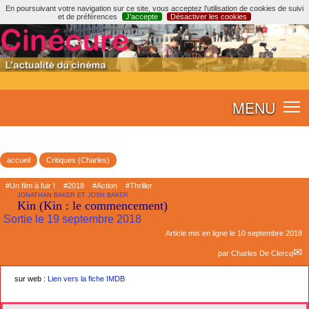
En poursuivant votre navigation sur ce site, vous acceptez l’utilisation de cookies de suivi
et de préférences
J’accepte
Désactiver les cookies
MENU
accueil
Critiques (Charles)
#Un film à fuir !
#2018
#Action
#Thriller
JONATHAN BAKER ET JOSH BAKER
Kin (Kin : le commencement)
Sortie le 19 septembre 2018
Article mis en ligne le
10 septembre 2018
par
Charles De Clercq
sur web :
Lien vers la fiche IMDB