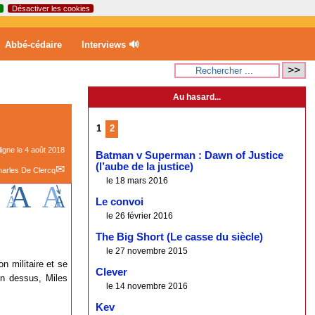
Désactiver les cookies
Abbé-cédaire
Interviews 🔊
Au hasard...
1
2
ligne le
4 août 2018
Batman v Superman : Dawn of Justice
(l’aube de la justice)
arles De Clercq
le 18 mars 2016
Le convoi
le 26 février 2016
The Big Short (Le casse du siècle)
le 27 novembre 2015
n militaire et se
Clever
ain dessus, Miles
le 14 novembre 2016
Kev