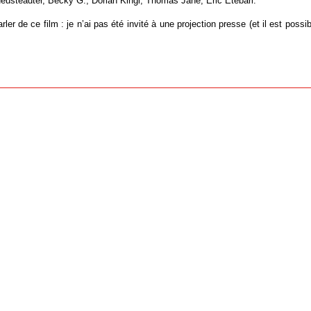
eusteadter, Becky G., Dorian Kingi, Thomas Jane, Eric Etebari.
ler de ce film : je n’ai pas été invité à une projection presse (et il est possibl