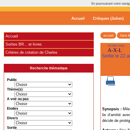
En poursuivant votre navigat
Accueil
Critiques (Julien)
accueil
Sans l
Accueil
Sorties BR... et livres
OLIVER DALY
A-X-L
Critères de cotation de Charles
Sortie le 22 
Recherche thématique
Public
Thème(s)
A voir ou pas
Etoiles
Synopsis :
Mile
lie d’amitié ave
Divers
décide de proté
Sortie