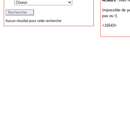
Acteurs :
Alex N
Impossible de par
pas eu !).
Aucun résultat pour cette recherche
<16543>