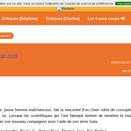
ion sur ce site, vous acceptez l’utilisation de cookies de suivi et de préférences
J’accepte
Critiques (Delphine)
Critiques (Charles)
Les 4 sans coups 🔊
égende !
août 2018
Article mis en 
par
Ch
s, jeune homme malchanceux, fait la rencontre d’un chien robot de conceptio
c lui. Lorsque les scientifiques qui l’ont fabriqué tentent de remettre la m
ger son nouveau compagnon avec l’aide de son amie Sara.