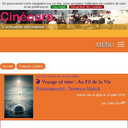
En poursuivant votre navigation sur ce site, vous acceptez l’utilisation de cookies de suivi
et de préférences
J’accepte
Désactiver les cookies
MENU
accueil
Critiques (Julien)
LES CRITIQUES DE JULIEN BRNL
🎬 Voyage of time : Au Fil de la Vie
Réalisateur(s) : Terrence Malick
Article mis en ligne le
16 juillet 2018
par
Julien Brnl