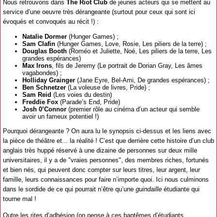
Nous retrouvons dans
The Riot Club
de jeunes acteurs qui se mettent au
service d’une oeuvre très dérangeante (surtout pour ceux qui sont ici
évoqués et convoqués au récit !) :
Natalie Dormer
(Hunger Games) ;
Sam Clafin
(Hunger Games, Love, Rosie, Les piliers de la terre) ;
Douglas Booth
(Roméo et Juliette, Noé, Les piliers de la terre, Les
grandes espérances)
Max Irons
, fils de Jeremy (Le portrait de Dorian Gray, Les âmes
vagabondes) ;
Holliday Grainger
(Jane Eyre, Bel-Ami, De grandes espérances) ;
Ben Schnetzer
(La voleuse de livres, Pride) ;
Sam Reid
(Les voies du destin)
Freddie Fox
(Parade’s End, Pride)
Josh 0’Connor
(premier rôle au cinéma d’un acteur qui semble
avoir un fameux potentiel !)
Pourquoi dérangeante ? On aura lu le synopsis ci-dessus et les liens avec
la pièce de théâtre et... la réalité ! C’est que derrière cette histoire d’un club
anglais très huppé réservé à une dizaine de personnes sur deux mille
universitaires, il y a de "vraies personnes", des membres riches, fortunés
et bien nés, qui peuvent donc compter sur leurs titres, leur argent, leur
famille, leurs connaissances pour faire n’importe quoi. Ici nous culminons
dans le sordide de ce qui pourrait n’être qu’une
guindaille
étudiante qui
tourne mal !
Outre les rites d’adhésion (on pense à ces baptêmes d’étudiants