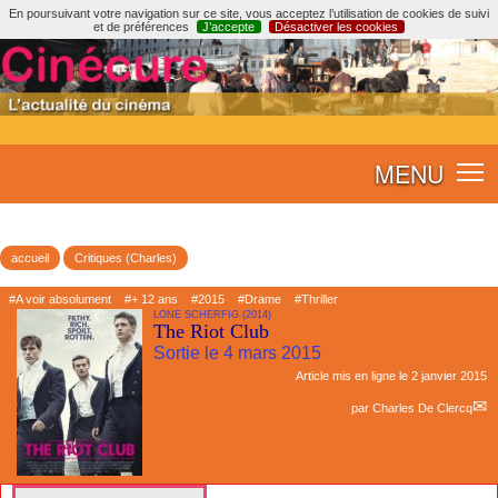
En poursuivant votre navigation sur ce site, vous acceptez l’utilisation de cookies de suivi
et de préférences
J’accepte
Désactiver les cookies
MENU
accueil
Critiques (Charles)
#A voir absolument
#+ 12 ans
#2015
#Drame
#Thriller
LONE SCHERFIG (2014)
The Riot Club
Sortie le 4 mars 2015
Article mis en ligne le
2 janvier 2015
par
Charles De Clercq