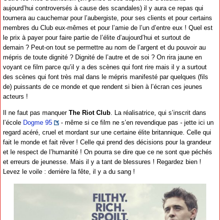
aujourd’hui controversés à cause des scandales) il y aura ce repas qui
tournera au cauchemar pour l’aubergiste, pour ses clients et pour certains
membres du Club eux-mêmes et pour l’amie de l’un d’entre eux ! Quel est
le prix à payer pour faire partie de l’élite d’aujourd’hui et surtout de
demain ? Peut-on tout se permettre au nom de l’argent et du pouvoir au
mépris de toute dignité ? Dignité de l’autre et de soi ? On rira jaune en
voyant ce film parce qu’il y a des scènes qui font rire mais il y a surtout
des scènes qui font très mal dans le mépris manifesté par quelques (fils
de) puissants de ce monde et que rendent si bien à l’écran ces jeunes
acteurs !
Il ne faut pas manquer
The Riot Club
. La réalisatrice, qui s’inscrit dans
l’école
Dogme 95
- même si ce film ne s’en revendique pas - jette ici un
regard acéré, cruel et mordant sur une certaine élite britannique. Celle qui
fait le monde et fait rêver ! Celle qui prend des décisions pour la grandeur
et le respect de l’humanité ! On pourra se dire que ce ne sont que péchés
et erreurs de jeunesse. Mais il y a tant de blessures ! Regardez bien !
Levez le voile : derrière la fête, il y a du sang !