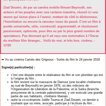
Ziad Doueiri, de par sa caméra mobile filmant Beyrouth, ses
acteurs et les peuples avec une certaine maestria, réussit ici une
œuvre qui laisse place à l’avenir, mettant de côté le déshonneur,
l’humiliation ou encore la rancœur issus du passé. C’est un film à
portée universelle, utile, constructif, argumentatif, et résolument
passionnant, optimiste, pour être vu par le plus grand nombre de
spectateurs. Pas étonnant qu’il ait reçu une nomination à l’Oscar
du meilleur film étranger... Voilà du vrai, et très bon, cinéma. -
17/20
➡ Vu au cinéma Caméo des Grignoux - Sortie du film le 24 janvier 2018
Signe(s) particulier(s) :
c’est une dispute entre le réalisateur du film et son plombier qui est
à l’origine du film ;
le film revient sur le massacre de Damour (une localité chrétienne
au sud de Beyrouth) en janvier 1976, où des miliciens de
l’Organisation de Libération de la Palestine, et la Saïka (branche
prosyrienne de la centrale palestinienne), y ont exécuté une grande
partie de ses habitants, chrétiens libanais ;
outre la co-scénariste Joëlle Touma et Ziad Doueiri, ce dernier a
souhaité que sa mère, avocate, participe à l’écriture du film ;