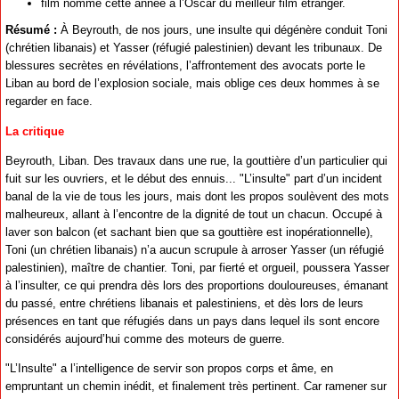
film nommé cette année à l’Oscar du meilleur film étranger.
Résumé :
À Beyrouth, de nos jours, une insulte qui dégénère conduit Toni
(chrétien libanais) et Yasser (réfugié palestinien) devant les tribunaux. De
blessures secrètes en révélations, l’affrontement des avocats porte le
Liban au bord de l’explosion sociale, mais oblige ces deux hommes à se
regarder en face.
La critique
Beyrouth, Liban. Des travaux dans une rue, la gouttière d’un particulier qui
fuit sur les ouvriers, et le début des ennuis... "L’insulte" part d’un incident
banal de la vie de tous les jours, mais dont les propos soulèvent des mots
malheureux, allant à l’encontre de la dignité de tout un chacun. Occupé à
laver son balcon (et sachant bien que sa gouttière est inopérationnelle),
Toni (un chrétien libanais) n’a aucun scrupule à arroser Yasser (un réfugié
palestinien), maître de chantier. Toni, par fierté et orgueil, poussera Yasser
à l’insulter, ce qui prendra dès lors des proportions douloureuses, émanant
du passé, entre chrétiens libanais et palestiniens, et dès lors de leurs
présences en tant que réfugiés dans un pays dans lequel ils sont encore
considérés aujourd’hui comme des moteurs de guerre.
"L’Insulte" a l’intelligence de servir son propos corps et âme, en
empruntant un chemin inédit, et finalement très pertinent. Car ramener sur