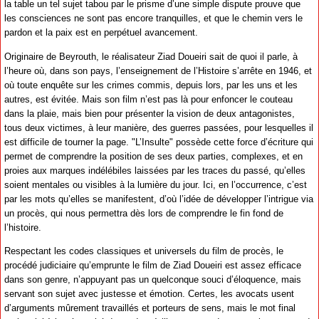
la table un tel sujet tabou par le prisme d’une simple dispute prouve que
les consciences ne sont pas encore tranquilles, et que le chemin vers le
pardon et la paix est en perpétuel avancement.
Originaire de Beyrouth, le réalisateur Ziad Doueiri sait de quoi il parle, à
l’heure où, dans son pays, l’enseignement de l’Histoire s’arrête en 1946, et
où toute enquête sur les crimes commis, depuis lors, par les uns et les
autres, est évitée. Mais son film n’est pas là pour enfoncer le couteau
dans la plaie, mais bien pour présenter la vision de deux antagonistes,
tous deux victimes, à leur manière, des guerres passées, pour lesquelles il
est difficile de tourner la page. "L’Insulte" possède cette force d’écriture qui
permet de comprendre la position de ses deux parties, complexes, et en
proies aux marques indélébiles laissées par les traces du passé, qu’elles
soient mentales ou visibles à la lumière du jour. Ici, en l’occurrence, c’est
par les mots qu’elles se manifestent, d’où l’idée de développer l’intrigue via
un procès, qui nous permettra dès lors de comprendre le fin fond de
l’histoire.
Respectant les codes classiques et universels du film de procès, le
procédé judiciaire qu’emprunte le film de Ziad Doueiri est assez efficace
dans son genre, n’appuyant pas un quelconque souci d’éloquence, mais
servant son sujet avec justesse et émotion. Certes, les avocats usent
d’arguments mûrement travaillés et porteurs de sens, mais le mot final