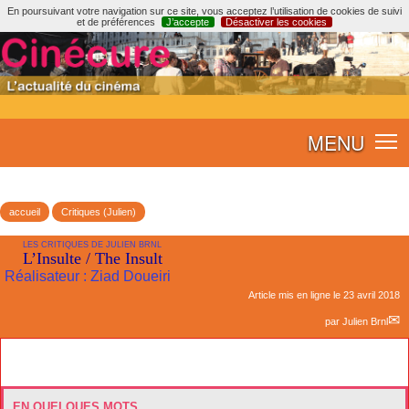
En poursuivant votre navigation sur ce site, vous acceptez l’utilisation de cookies de suivi
et de préférences
J’accepte
Désactiver les cookies
MENU
accueil
Critiques (Julien)
LES CRITIQUES DE JULIEN BRNL
L’Insulte / The Insult
Réalisateur : Ziad Doueiri
Article mis en ligne le
23 avril 2018
par
Julien Brnl
EN QUELQUES MOTS...