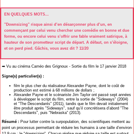
EN QUELQUES MOTS...
"Downsizing" risque ainsi d’en désarçonner plus d’un, en
commençant par celui venu chercher une comédie en bonne et due
forme, ou encore celui venu s’offrir une fable vraiment satirique, à
hauteur de son prometteur script de départ. A défaut, on s’éloigne,
et on perd pied. Gâchis, vous avez dit ? 11/20
➡ Vu au cinéma Caméo des Grignoux - Sortie du film le 17 janvier 2018
Signe(s) particulier(s) :
film le plus cher du réalisateur Alexander Payne, dont le coût de
production est estimé à 68 millions de dollars ;
Alexander Payne et le scénariste Jim Taylor ont passé sept années
à développer le script du film, entre la sortie de "Sideways" (2004)
et "The Descendants" (2011), tandis que le film devait initialement
être produit après "Sideways", sauf qu’il concrétisera d’abord "The
Descendants", puis "Nebraska" (2013).
Résumé :
Pour lutter contre la surpopulation, des scientifiques mettent au
point un processus permettant de réduire les humains à une taille d’environ
12,9 cm : le "downsizing". Chacun réalise que réduire sa taille est surtout