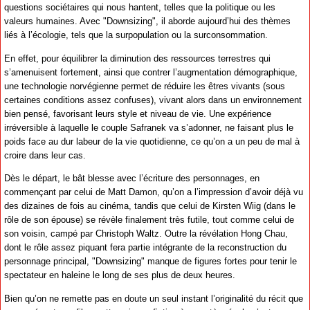
questions sociétaires qui nous hantent, telles que la politique ou les
valeurs humaines. Avec "Downsizing", il aborde aujourd’hui des thèmes
liés à l’écologie, tels que la surpopulation ou la surconsommation.
En effet, pour équilibrer la diminution des ressources terrestres qui
s’amenuisent fortement, ainsi que contrer l’augmentation démographique,
une technologie norvégienne permet de réduire les êtres vivants (sous
certaines conditions assez confuses), vivant alors dans un environnement
bien pensé, favorisant leurs style et niveau de vie. Une expérience
irréversible à laquelle le couple Safranek va s’adonner, ne faisant plus le
poids face au dur labeur de la vie quotidienne, ce qu’on a un peu de mal à
croire dans leur cas.
Dès le départ, le bât blesse avec l’écriture des personnages, en
commençant par celui de Matt Damon, qu’on a l’impression d’avoir déjà vu
des dizaines de fois au cinéma, tandis que celui de Kirsten Wiig (dans le
rôle de son épouse) se révèle finalement très futile, tout comme celui de
son voisin, campé par Christoph Waltz. Outre la révélation Hong Chau,
dont le rôle assez piquant fera partie intégrante de la reconstruction du
personnage principal, "Downsizing" manque de figures fortes pour tenir le
spectateur en haleine le long de ses plus de deux heures.
Bien qu’on ne remette pas en doute un seul instant l’originalité du récit que