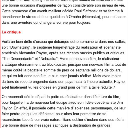
une bonne occasion d’augmenter de façon considérable son niveau de vie.
Cette promesse d’un avenir meilleur décide Paul Safranek et sa femme à
abandonner le stress de leur quotidien à Omaha (Nebraska), pour se lancer
dans une aventure qui changera leur vie pour toujours.
La critique
Voilà un bien drôle d’oiseau qui débarque cette semaine-ci dans nos salles,
soit "Downsizing", le septième long-métrage du réalisateur et scénariste
américain Alexander Payne, après ses récents succès publics et critiques
"The Descendants" et "Nebraska". Avec ce nouveau film, le réalisateur
s’attaque étonnamment au blockbuster, puisque son nouveau film a tout de
même coûté la bagatelle somme de près de septante millions de dollars,
ce qui en fait donc son film le plus cher jamais réalisé. Mais avec moins
du tiers de recette engendré dans son pays natal à l’heure actuelle, Payne
a-t-il finalement vu les choses en grand pour ce film à taille réduite ?
On reconnaît dès le départ la patte du réalisateur dans l’écriture du film,
pour laquelle il a de nouveau fait équipe avec son fidèle coscénariste Jim
Taylor. En effet, il possède cette manière d’isoler ses personnages, de leur
faire perdre ce qui les définisse, pour alors leur permettre de se
reconstruire face à leur vraie nature. Sans oublier d’inclure dans ses récits
une bonne dose de messages satiriques à destination de grandes