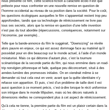
nous présente ce film, cette science-fiction à caractère écolo n’est que
prétexte pour nous confronter en une nouvelle remise en question de
l’homme occidental au niveau de sa position dans la société. Pour le coût,
les questions écologiques auxquelles le film s’apparentait restent trop peu
approfondies, tandis que sa technologie de rétrécissement ne livre pas
tous ses secrets, alors que la remise en question d’une telle invention
n’est pas du tout abordée (répercussions, conséquences, notamment sur
l’économie, par exemple)...
Telle que la bande-annonce du film le suggérait, "Downsizing" se révèle
alors pauvre en enjeux, ce qui est assez dommage face au matériel qu’il
possédait pour en dire beaucoup sur le monde actuel, à l’aide d’un monde
miniaturisé. Mais ce qui détonne d’autant plus, c’est la tournure
scénaristique de la seconde partie du film, qui nous emmène dans un road-
trip norvégien pittoresque et fade, quelque peu déconcertant, situé à des
années-lumière des promesses initiales. On en viendrait même à se
demander où tout cela veut en venir, avant que la quête identitaire n’y
refasse son apparition. Et puis, c’est d’un problème de taille dont il est
aussi question à ce moment précis, c’est-à-dire lorsque le récit uniformise
son intrigue dans le monde lilliputien, mais où les décors naturels à
dimensions réelles ne correspondent plus à cet aspect de rétrécissement.
Qu’à cela ne tienne, la première partie du film est un plaisir certain dans la