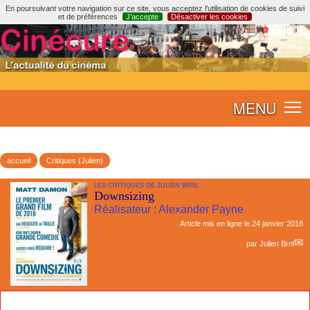
En poursuivant votre navigation sur ce site, vous acceptez l’utilisation de cookies de suivi
et de préférences
J’accepte
Désactiver les cookies
MENU
accueil
Critiques (Julien)
LES CRITIQUES DE JULIEN BRNL
Downsizing
Réalisateur : Alexander Payne
Article mis en ligne le
24 janvier 2018
par
Julien Brnl