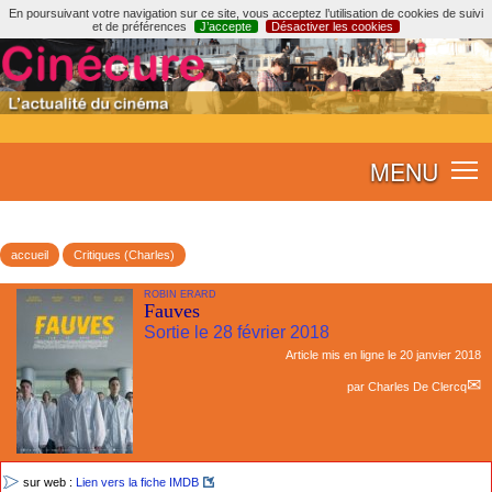
En poursuivant votre navigation sur ce site, vous acceptez l’utilisation de cookies de suivi
et de préférences
J’accepte
Désactiver les cookies
MENU
accueil
Critiques (Charles)
ROBIN ERARD
Fauves
Sortie le 28 février 2018
Article mis en ligne le
20 janvier 2018
par
Charles De Clercq
sur web :
Lien vers la fiche IMDB