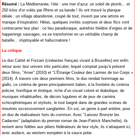
Résumé :
La Méditerranée, l’été : une mer d’azur, un soleil de plomb… et
250 kilos d’or volés par Rhino et sa bande ! Ils ont trouvé la planque
idéale : un village abandonné, coupé de tout, investi par une artiste en
manque d’inspiration. Hélas, quelques invités surprises et deux flics vont
contrecarrer leur plan : ce lieu paradisiaque, autrefois théâtre d’orgies et de
happenings sauvages, va se transformer en un véritable champ de
bataille… impitoyable et hallucinatoire !
La critique
Le duo Cattet et Forzani (cinéastes français vivant à Bruxelles) est enfin
retour avec leur univers très particulier, lequel comptait jusqu’à présent
deux films, "Amer" (2010) et "L’Étrange Couleur des Larmes de ton Corps »
(2014). À travers ces deux premiers films, le duo rendait hommage au
giallo, ce cinéma de genre principalement italien, à la frontière du cinéma
policier, horrifique et érotique, riche d’un visuel coloré et diabolique, de
musiques inhabituelles, de décors lugubres et de jeux de caméra
schizophréniques et stylisés, le tout baigné dans de grandes scènes de
meurtres excessivement sanglantes. En soi, un genre à part entière, pour
un duo de réalisateurs hors du commun. Avec "Laissez Bronzer les
Cadavres" (adaptation du premier roman de Jean-Patrick Manchette), ils
restent ainsi fidèles aux piliers fédérateurs de leur style, ils s’attaquent ici,
avec audace, au western européen à la sauce polar.