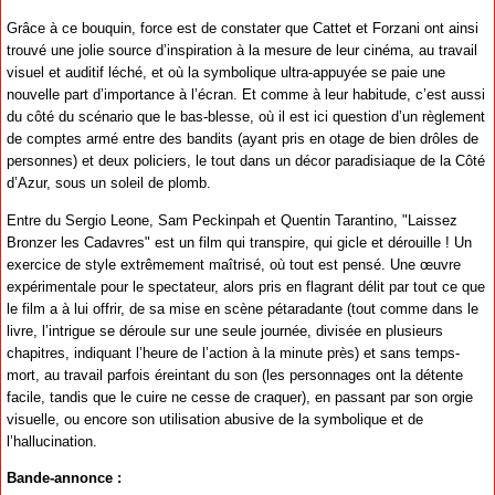
Grâce à ce bouquin, force est de constater que Cattet et Forzani ont ainsi
trouvé une jolie source d’inspiration à la mesure de leur cinéma, au travail
visuel et auditif léché, et où la symbolique ultra-appuyée se paie une
nouvelle part d’importance à l’écran. Et comme à leur habitude, c’est aussi
du côté du scénario que le bas-blesse, où il est ici question d’un règlement
de comptes armé entre des bandits (ayant pris en otage de bien drôles de
personnes) et deux policiers, le tout dans un décor paradisiaque de la Côté
d’Azur, sous un soleil de plomb.
Entre du Sergio Leone, Sam Peckinpah et Quentin Tarantino, "Laissez
Bronzer les Cadavres" est un film qui transpire, qui gicle et dérouille ! Un
exercice de style extrêmement maîtrisé, où tout est pensé. Une œuvre
expérimentale pour le spectateur, alors pris en flagrant délit par tout ce que
le film a à lui offrir, de sa mise en scène pétaradante (tout comme dans le
livre, l’intrigue se déroule sur une seule journée, divisée en plusieurs
chapitres, indiquant l’heure de l’action à la minute près) et sans temps-
mort, au travail parfois éreintant du son (les personnages ont la détente
facile, tandis que le cuire ne cesse de craquer), en passant par son orgie
visuelle, ou encore son utilisation abusive de la symbolique et de
l’hallucination.
Bande-annonce :