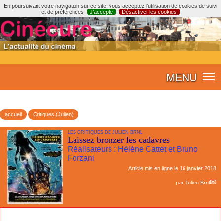
En poursuivant votre navigation sur ce site, vous acceptez l’utilisation de cookies de suivi
et de préférences
J’accepte
Désactiver les cookies
MENU
accueil
Critiques (Julien)
LES CRITIQUES DE JULIEN BRNL
Laissez bronzer les cadavres
Réalisateurs : Hélène Cattet et Bruno
Forzani
Article mis en ligne le
16 janvier 2018
par
Julien Brnl