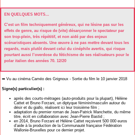
EN QUELQUES MOTS...
C’est un film techniquement généreux, qui ne lésine pas sur les
effets de genre, au risque de (vite) désarçonner le spectateur par
son trop-plein, très répétitif, et non aidé par des enjeux
scénaristiques absents. Une œuvre à ne pas mettre devant tous les
regards, mais plutôt devant celui du cinéphile avertis, qui risque
pourtant aussi l’overdose du fétichisme de ses réalisateurs pour le
polar italien des années 70. 12/20
➡ Vu au cinéma Caméo des Grignoux - Sortie du film le 10 janvier 2018
Signe(s) particulier(s) :
après des courts-métrages (auto-produits pour la plupart), Hélène
Cattet et Bruno Forzani, un diptyque féminin/masculin autour du
désir et du giallo, réalisent ici leur troisième film ;
adaptation du premier roman de Jean-Patrick Manchette, du même
titre, écrit en collaboration avec Jean-Pierre Bastid ;
en 2014, Bruno Forzani et Hélène Cattet reçoivent 500 000 euros
d’aide à la production de la Communauté française Fédération
Wallonie-Bruxelles pour ce dernier projet.